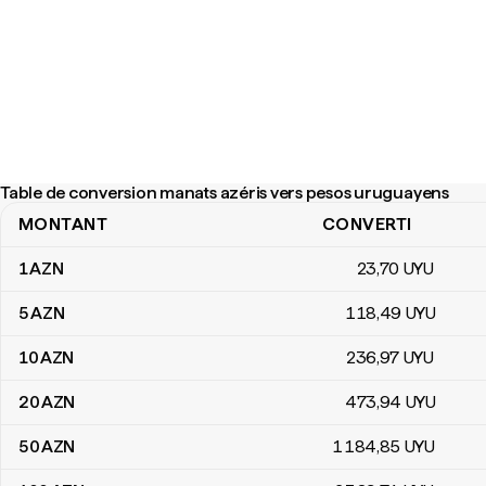
Table de conversion manats azéris vers pesos uruguayens
MONTANT
CONVERTI
Table de conversion manats azéris vers pesos uruguayens
1
AZN
23
,70
UYU
5
AZN
118
,49
UYU
10
AZN
236
,97
UYU
20
AZN
473
,94
UYU
50
AZN
1 184
,85
UYU