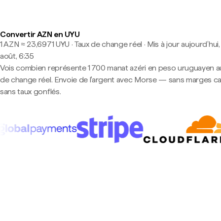
Convertir AZN en UYU
1 AZN ≈ 23,6971 UYU · Taux de change réel
·
Mis à jour aujourd’hui,
août, 6:35
Vois combien représente 1 700 manat azéri en peso uruguayen a
de change réel. Envoie de l'argent avec Morse — sans marges c
sans taux gonflés.