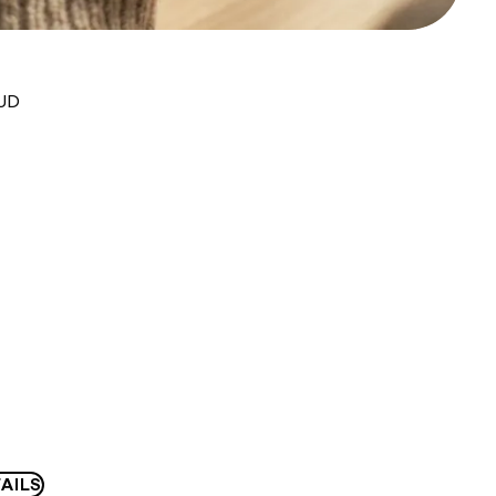
AUD
AILS