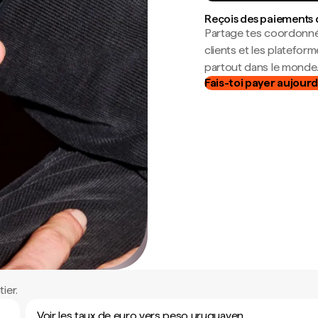
Reçois des paiements 
Partage tes coordonné
clients et les platefor
partout dans le monde
Fais-toi payer aujourd
ier.
Voir les taux de euro vers peso uruguayen