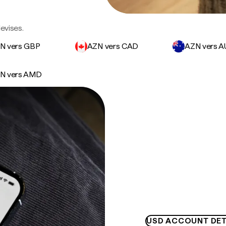
evises.
N vers GBP
AZN vers CAD
AZN vers 
N vers AMD
USD ACCOUNT DET