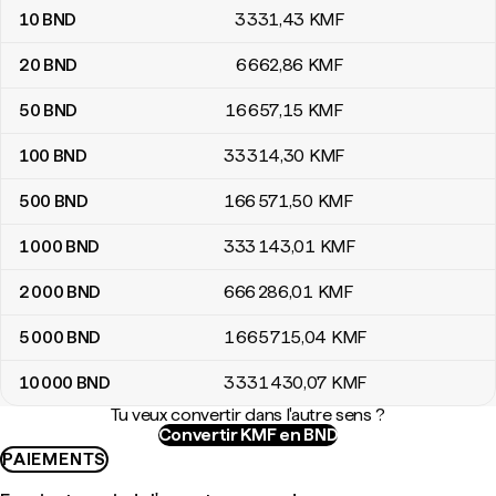
10
BND
3 331
,43
KMF
20
BND
6 662
,86
KMF
50
BND
16 657
,15
KMF
100
BND
33 314
,30
KMF
500
BND
166 571
,50
KMF
1 000
BND
333 143
,01
KMF
2 000
BND
666 286
,01
KMF
5 000
BND
1 665 715
,04
KMF
10 000
BND
3 331 430
,07
KMF
Tu veux convertir dans l'autre sens ?
Convertir KMF en BND
PAIEMENTS