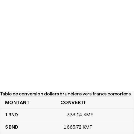
Table de conversion dollars brunéiens vers francs comoriens
MONTANT
CONVERTI
Table de conversion dollars brunéiens vers francs comoriens
1
BND
333
,14
KMF
5
BND
1 665
,72
KMF