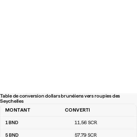
Table de conversion dollars brunéiens vers roupies des
Seychelles
MONTANT
CONVERTI
Table de conversion dollars brunéiens vers roupies des Seychell
1
BND
11
,56
SCR
5
BND
57
,79
SCR