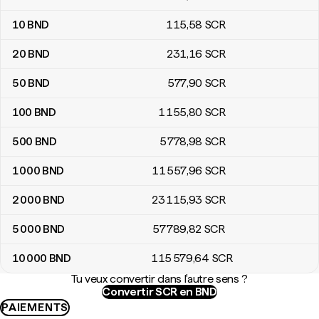
10
BND
115
,58
SCR
20
BND
231
,16
SCR
50
BND
577
,90
SCR
100
BND
1 155
,80
SCR
500
BND
5 778
,98
SCR
1 000
BND
11 557
,96
SCR
2 000
BND
23 115
,93
SCR
5 000
BND
57 789
,82
SCR
10 000
BND
115 579
,64
SCR
Tu veux convertir dans l'autre sens ?
Convertir SCR en BND
PAIEMENTS