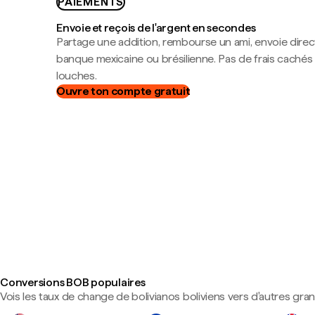
PAIEMENTS
Envoie et reçois de l'argent en secondes
Partage une addition, rembourse un ami, envoie dire
banque mexicaine ou brésilienne. Pas de frais cachés
louches.
Ouvre ton compte gratuit
Conversions BOB populaires
Vois les taux de change de bolivianos boliviens vers d'autres gra