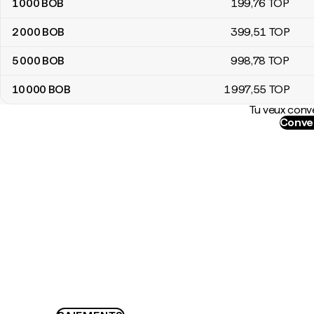
1 000
BOB
199
,76
TOP
2 000
BOB
399
,51
TOP
5 000
BOB
998
,78
TOP
10 000
BOB
1 997
,55
TOP
Tu veux conve
Conver