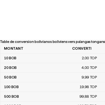
Table de conversion bolivianos boliviens vers pa’angas tongan
MONTANT
CONVERTI
Table de conversion bolivianos boliviens vers pa’angas tongans
10
BOB
2
,00
TOP
20
BOB
4
,00
TOP
50
BOB
9
,99
TOP
100
BOB
19
,98
TOP
500
BOB
99
,88
TOP