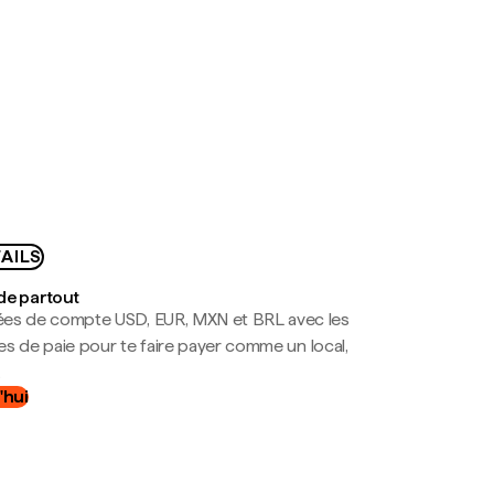
AILS
de partout
es de compte USD, EUR, MXN et BRL avec les
mes de paie pour te faire payer comme un local,
.
'hui