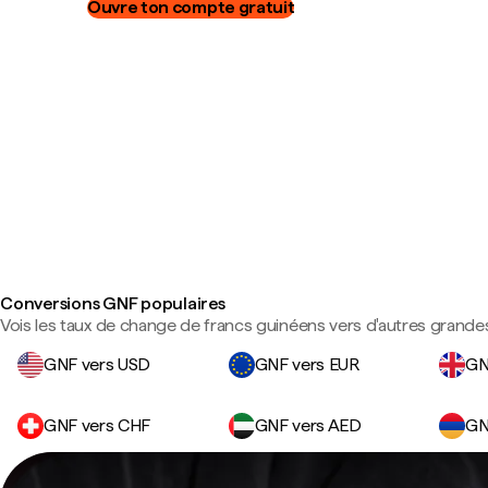
Ouvre ton compte gratuit
Conversions GNF populaires
Vois les taux de change de francs guinéens vers d'autres grande
GNF vers USD
GNF vers EUR
GN
GNF vers CHF
GNF vers AED
GN