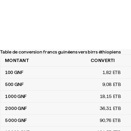
Table de conversion francs guinéens vers birrs éthiopiens
MONTANT
CONVERTI
Table de conversion francs guinéens vers birrs éthiopiens
100
GNF
1
,82
ETB
500
GNF
9
,08
ETB
1 000
GNF
18
,15
ETB
2 000
GNF
36
,31
ETB
5 000
GNF
90
,76
ETB