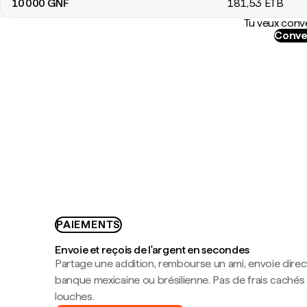
10 000
GNF
181
,53
ETB
Tu veux conve
Conve
PAIEMENTS
Envoie et reçois de l'argent en secondes
Partage une addition, rembourse un ami, envoie dire
banque mexicaine ou brésilienne. Pas de frais cachés
louches.