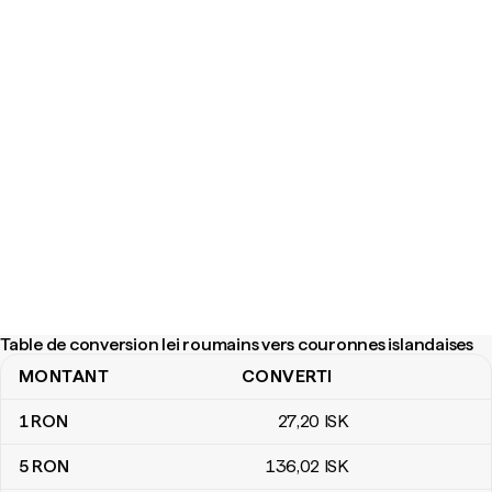
Table de conversion lei roumains vers couronnes islandaises
MONTANT
CONVERTI
Table de conversion lei roumains vers couronnes islandaises
1
RON
27
,20
ISK
5
RON
136
,02
ISK