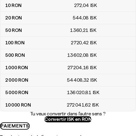
10
RON
272
,04
ISK
20
RON
544
,08
ISK
50
RON
1 360
,21
ISK
100
RON
2 720
,42
ISK
500
RON
13 602
,08
ISK
1 000
RON
27 204
,16
ISK
2 000
RON
54 408
,32
ISK
5 000
RON
136 020
,81
ISK
10 000
RON
272 041
,62
ISK
Tu veux convertir dans l'autre sens ?
Convertir ISK en RON
PAIEMENTS