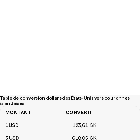
Table de conversion dollars des États-Unis vers couronnes
islandaises
MONTANT
CONVERTI
Table de conversion dollars des États-Unis vers couronnes island
1
USD
123
,61
ISK
5
USD
618
,05
ISK