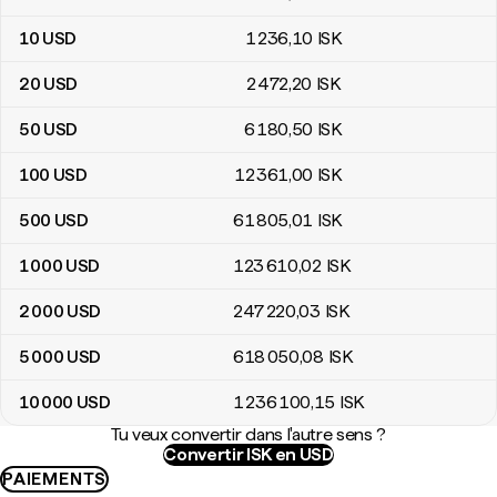
10
USD
1 236
,10
ISK
20
USD
2 472
,20
ISK
50
USD
6 180
,50
ISK
100
USD
12 361
,00
ISK
500
USD
61 805
,01
ISK
1 000
USD
123 610
,02
ISK
2 000
USD
247 220
,03
ISK
5 000
USD
618 050
,08
ISK
10 000
USD
1 236 100
,15
ISK
Tu veux convertir dans l'autre sens ?
Convertir ISK en USD
PAIEMENTS