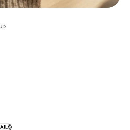
AUD
AILS