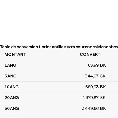
Table de conversion florins antillais vers couronnes islandaises
MONTANT
CONVERTI
Table de conversion florins antillais vers couronnes islandaises
1
ANG
68
,99
ISK
5
ANG
344
,97
ISK
10
ANG
689
,93
ISK
20
ANG
1 379
,87
ISK
50
ANG
3 449
,66
ISK