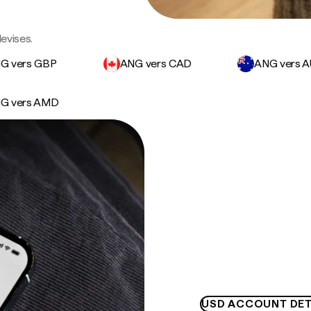
devises.
G vers GBP
ANG vers CAD
ANG vers 
G vers AMD
USD ACCOUNT DET