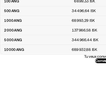
100
ANG
6 899
,33
ISK
500
ANG
34 496
,64
ISK
1 000
ANG
68 993
,29
ISK
2 000
ANG
137 986
,58
ISK
5 000
ANG
344 966
,44
ISK
10 000
ANG
689 932
,88
ISK
Tu veux conve
Conve