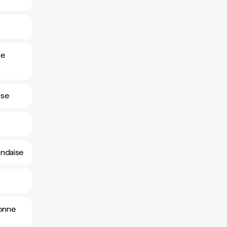
ne
ise
andaise
ronne