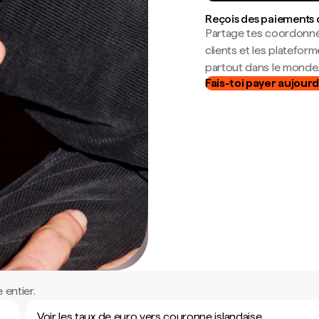
Reçois des paiements 
Partage tes coordonné
clients et les platefor
partout dans le monde
Fais-toi payer aujourd
 entier.
Voir les taux de euro vers couronne islandaise