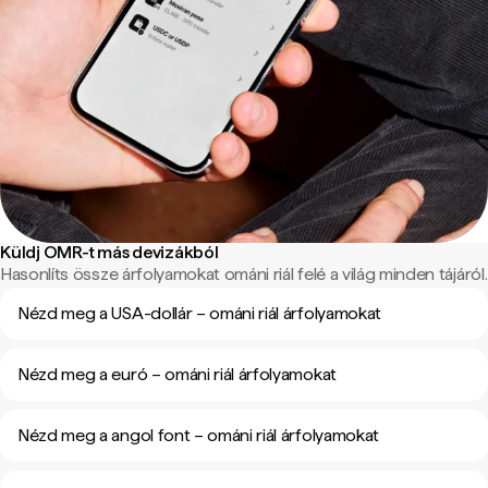
Küldj OMR-t más devizákból
Hasonlíts össze árfolyamokat ománi riál felé a világ minden tájáról.
Nézd meg a USA-dollár – ománi riál árfolyamokat
Nézd meg a euró – ománi riál árfolyamokat
Nézd meg a angol font – ománi riál árfolyamokat