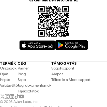
Szkenneld be a letöltéshez
TERMÉK
CÉG
TÁMOGATÁS
Országok
Karrier
Súgóközpont
Díjak
Blog
Állapot
Kripto
Sajtó
Töltsd le a Morse appot
Valutaváltó
Jogi dokumentumok
Tájékoztatók
© 2026 Avian Labs, Inc