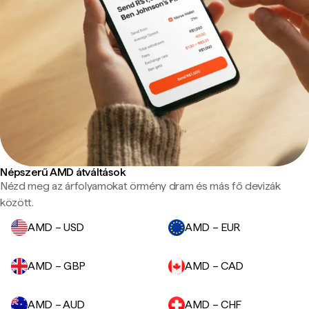
Népszerű AMD átváltások
Nézd meg az árfolyamokat örmény dram és más fő devizák
között.
AMD – USD
AMD – EUR
AMD – GBP
AMD – CAD
AMD – AUD
AMD – CHF