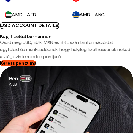
AMD – AED
AMD – ANG
USD ACCOUNT DETAILS
Kapj fizetést bárhonnan
Oszd meg USD, EUR, MXN és BRL számlainformációidat
ügyfeleid és munkaadódnak, hogy helyileg fizethessenek neked
a világ szinte minden pontjáról.
Keress pénzt ma