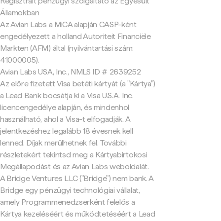
Regisztrált pénzügyi szolgáltató az Egyesült
Államokban
Az Avian Labs a MiCA alapján CASP-ként
engedélyezett a holland Autoriteit Financiële
Markten (AFM) által (nyilvántartási szám:
41000005).
Avian Labs USA, Inc., NMLS ID # 2639252
Az előre fizetett Visa betéti kártyát (a "Kártya")
a Lead Bank bocsátja ki a Visa U.S.A. Inc.
licencengedélye alapján, és mindenhol
használható, ahol a Visa-t elfogadják. A
jelentkezéshez legalább 18 évesnek kell
lenned. Díjak merülhetnek fel. További
részletekért tekintsd meg a Kártyabirtokosi
Megállapodást és az Avian Labs weboldalát.
A Bridge Ventures LLC ("Bridge") nem bank. A
Bridge egy pénzügyi technológiai vállalat,
amely Programmenedzserként felelős a
Kártya kezeléséért és működtetéséért a Lead