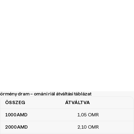
örmény dram – ománi riál átváltási táblázat
ÖSSZEG
ÁTVÁLTVA
örmény dram – ománi riál átváltási táblázat
1000
AMD
1
,05
OMR
2000
AMD
2
,10
OMR