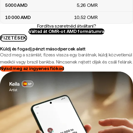
5000
AMD
5
,26
OMR
10 000
AMD
10
,52
OMR
Fordítva szeretnéd átváltani?
Váltsd át OMR-ot AMD formátumra
FIZETÉSEK
Küldj és fogadj pénzt másodpercek alatt
Oszd meg a számlát, fizess vissza egy barátnak, küldj közvetlenül
mexikói vagy brazil bankba. Nincsenek rejtett díjak és csáli felárak.
Nyisd meg az ingyenes fiókod