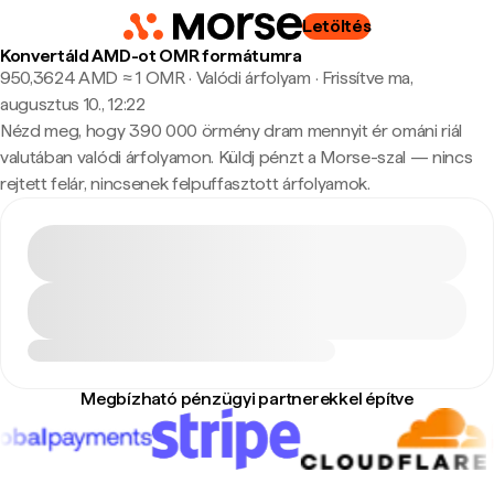
Letöltés
Konvertáld AMD-ot OMR formátumra
950,3624 AMD ≈ 1 OMR · Valódi árfolyam
·
Frissítve ma,
augusztus 10., 12:22
Nézd meg, hogy 390 000 örmény dram mennyit ér ománi riál
valutában valódi árfolyamon. Küldj pénzt a Morse-szal — nincs
rejtett felár, nincsenek felpuffasztott árfolyamok.
Megbízható pénzügyi partnerekkel építve