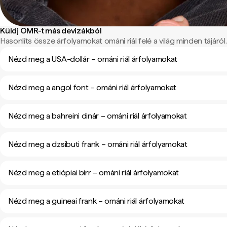
Küldj OMR-t más devizákból
Hasonlíts össze árfolyamokat ománi riál felé a világ minden tájáról.
Nézd meg a USA-dollár – ománi riál árfolyamokat
Nézd meg a angol font – ománi riál árfolyamokat
Nézd meg a bahreini dinár – ománi riál árfolyamokat
Nézd meg a dzsibuti frank – ománi riál árfolyamokat
Nézd meg a etiópiai birr – ománi riál árfolyamokat
Nézd meg a guineai frank – ománi riál árfolyamokat