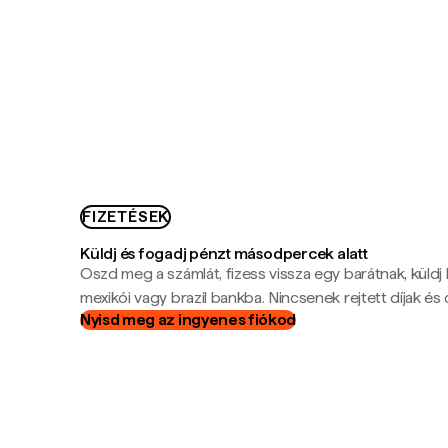
FIZETÉSEK
Küldj és fogadj pénzt másodpercek alatt
Oszd meg a számlát, fizess vissza egy barátnak, küldj
mexikói vagy brazil bankba. Nincsenek rejtett díjak és c
Nyisd meg az ingyenes fiókod