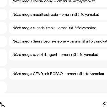
Nézd meg a libériai dollár – ománi riál árfolyamokat
Nézd meg a mauritiusi rúpia – ománi riál árfolyamokat
Nézd meg a ruandai frank – ománi riál árfolyamokat
Nézd meg a Sierra Leone-i leone – ománi riál árfolyamoka
Nézd meg a szvázi lilangeni – ománi riál árfolyamokat
Nézd meg a CFA frank BCEAO – ománi riál árfolyamokat