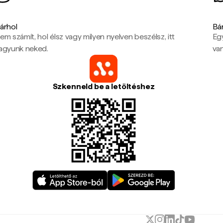
árhol
Bá
em számít, hol élsz vagy milyen nyelven beszélsz, itt
Eg
agyunk neked.
van
Szkenneld be a letöltéshez