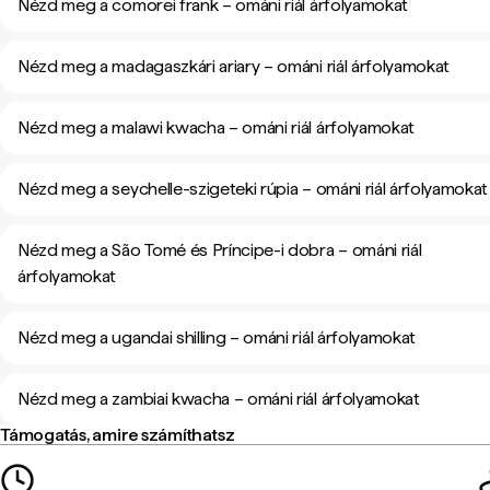
Nézd meg a comorei frank – ománi riál árfolyamokat
Nézd meg a madagaszkári ariary – ománi riál árfolyamokat
Nézd meg a malawi kwacha – ománi riál árfolyamokat
Nézd meg a seychelle-szigeteki rúpia – ománi riál árfolyamokat
Nézd meg a São Tomé és Príncipe-i dobra – ománi riál
árfolyamokat
Nézd meg a ugandai shilling – ománi riál árfolyamokat
Nézd meg a zambiai kwacha – ománi riál árfolyamokat
Támogatás, amire számíthatsz