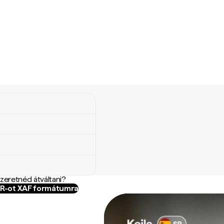
szeretnéd átváltani?
MR-ot XAF formátumra