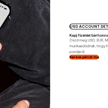
USD ACCOUNT DET
Kapj fizetést bárhonn
Oszd meg USD, EUR, MX
munkaadódnak, hogy hel
pontjáról.
Keress pénzt ma