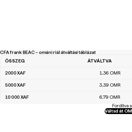
CFA frank BEAC – ománi riál átváltási táblázat
ÖSSZEG
ÁTVÁLTVA
CFA frank BEAC – ománi riál átváltási táblázat
2000
XAF
1
,36
OMR
5000
XAF
3
,39
OMR
10 000
XAF
6
,79
OMR
Fordítva 
Váltsd át O