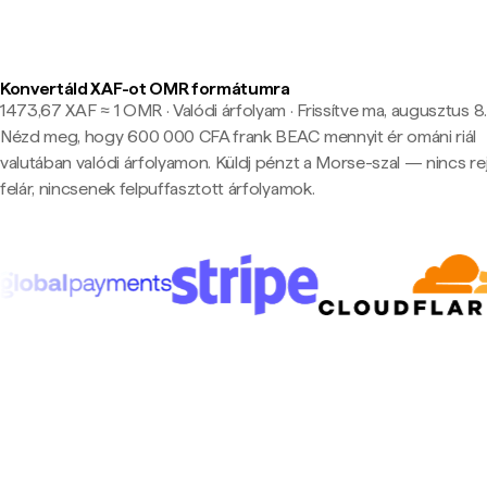
Konvertáld XAF-ot OMR formátumra
1473,67 XAF ≈ 1 OMR · Valódi árfolyam
·
Frissítve ma, augusztus 8.
Nézd meg, hogy 600 000 CFA frank BEAC mennyit ér ománi riál
valutában valódi árfolyamon. Küldj pénzt a Morse-szal — nincs rej
felár, nincsenek felpuffasztott árfolyamok.