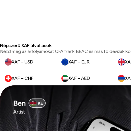
Népszerű XAF átváltások
Nézd meg az árfolyamokat CFA frank BEAC és más fő devizák kö
XAF – USD
XAF – EUR
XA
XAF – CHF
XAF – AED
XA