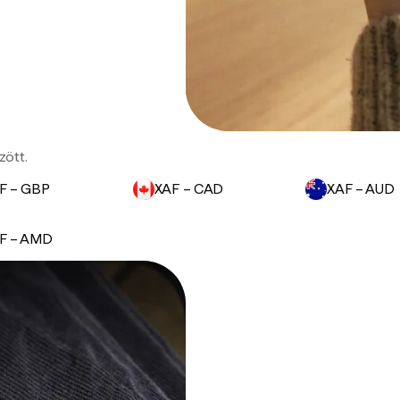
zött.
F – GBP
XAF – CAD
XAF – AUD
F – AMD