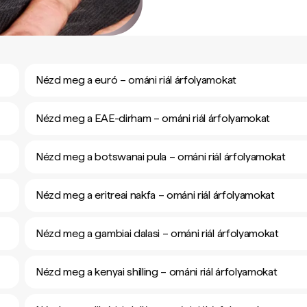
Nézd meg a euró – ománi riál árfolyamokat
Nézd meg a EAE-dirham – ománi riál árfolyamokat
Nézd meg a botswanai pula – ománi riál árfolyamokat
Nézd meg a eritreai nakfa – ománi riál árfolyamokat
Nézd meg a gambiai dalasi – ománi riál árfolyamokat
Nézd meg a kenyai shilling – ománi riál árfolyamokat