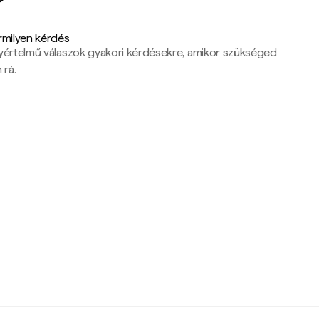
rmilyen kérdés
yértelmű válaszok gyakori kérdésekre, amikor szükséged
 rá.