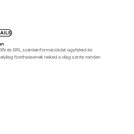
AILS
an
N és BRL számlainformációidat ügyfeleid és
yileg fizethessenek neked a világ szinte minden