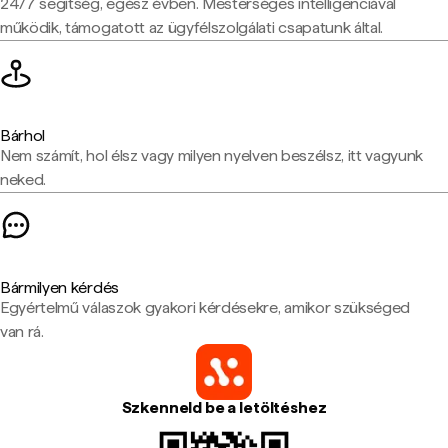
24/7 segítség, egész évben. Mesterséges intelligenciával
működik, támogatott az ügyfélszolgálati csapatunk által.
Bárhol
Nem számít, hol élsz vagy milyen nyelven beszélsz, itt vagyunk
neked.
Bármilyen kérdés
Egyértelmű válaszok gyakori kérdésekre, amikor szükséged
van rá.
Szkenneld be a letöltéshez