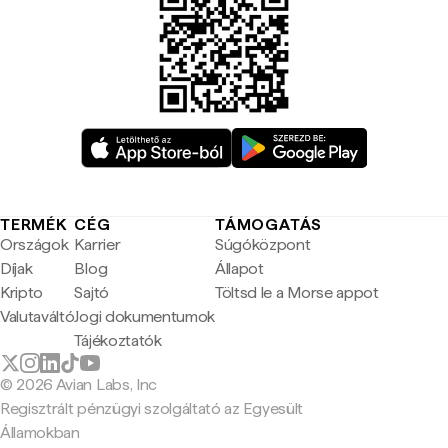
TERMÉK
CÉG
TÁMOGATÁS
Országok
Karrier
Súgóközpont
Díjak
Blog
Állapot
Kripto
Sajtó
Töltsd le a Morse appot
Valutaváltó
Jogi dokumentumok
Tájékoztatók
© 2026 Avian Labs, Inc
Regisztrált pénzügyi szolgáltató az Egyesült
Államokban