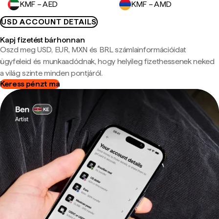
KMF – AED
KMF – AMD
USD ACCOUNT DETAILS
Kapj fizetést bárhonnan
Oszd meg USD, EUR, MXN és BRL számlainformációidat
ügyfeleid és munkaadódnak, hogy helyileg fizethessenek neked
a világ szinte minden pontjáról.
Keress pénzt ma