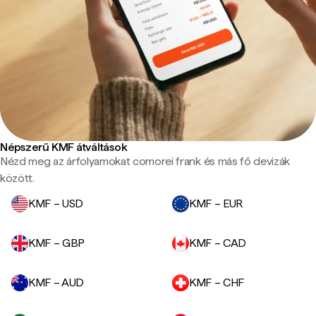
Népszerű KMF átváltások
Nézd meg az árfolyamokat comorei frank és más fő devizák
között.
KMF – USD
KMF – EUR
KMF – GBP
KMF – CAD
KMF – AUD
KMF – CHF