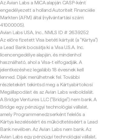
Az Avian Labs a MiCA alapján CASP-ként
engedélyezett a holland Autoriteit Financiële
Markten (AFM) által (nyilvántartási szám:
41000005).
Avian Labs USA, Inc., NMLS ID # 2639252
Az előre fizetett Visa betéti kártyát (a "Kártya")
a Lead Bank bocsátja ki a Visa U.S.A. Inc.
licencengedélye alapján, és mindenhol
használható, ahol a Visa-t elfogadják. A
jelentkezéshez legalább 18 évesnek kell
lenned. Díjak merülhetnek fel. További
részletekért tekintsd meg a Kártyabirtokosi
Megállapodást és az Avian Labs weboldalát.
A Bridge Ventures LLC ("Bridge") nem bank. A
Bridge egy pénzügyi technológiai vállalat,
amely Programmenedzserként felelős a
Kártya kezeléséért és működtetéséért a Lead
Bank nevében. Az Avian Labs nem bank. Az
Avian Labs egy pénzügyi technológiai vállalat,