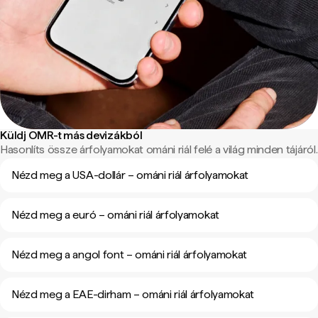
Küldj OMR-t más devizákból
Hasonlíts össze árfolyamokat ománi riál felé a világ minden tájáról.
Nézd meg a USA-dollár – ománi riál árfolyamokat
Nézd meg a euró – ománi riál árfolyamokat
Nézd meg a angol font – ománi riál árfolyamokat
Nézd meg a EAE-dirham – ománi riál árfolyamokat