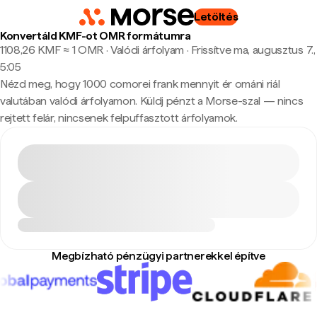
Letöltés
Konvertáld KMF-ot OMR formátumra
1108,26 KMF ≈ 1 OMR · Valódi árfolyam
·
Frissítve ma, augusztus 7.,
5:05
Nézd meg, hogy 1000 comorei frank mennyit ér ománi riál
valutában valódi árfolyamon. Küldj pénzt a Morse-szal — nincs
rejtett felár, nincsenek felpuffasztott árfolyamok.
Megbízható pénzügyi partnerekkel építve