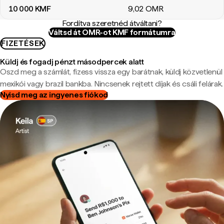
10 000
KMF
9
,02
OMR
Fordítva szeretnéd átváltani?
Váltsd át OMR-ot KMF formátumra
FIZETÉSEK
Küldj és fogadj pénzt másodpercek alatt
Oszd meg a számlát, fizess vissza egy barátnak, küldj közvetlenül
mexikói vagy brazil bankba. Nincsenek rejtett díjak és csáli felárak.
Nyisd meg az ingyenes fiókod