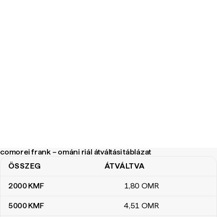
comorei frank – ománi riál átváltási táblázat
ÖSSZEG
ÁTVÁLTVA
comorei frank – ománi riál átváltási táblázat
2000
KMF
1
,80
OMR
5000
KMF
4
,51
OMR