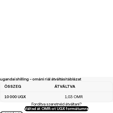
ugandai shilling – ománi riál átváltási táblázat
ÖSSZEG
ÁTVÁLTVA
ugandai shilling – ománi riál átváltási táblázat
10 000
UGX
1
,03
OMR
Fordítva szeretnéd átváltani?
Váltsd át OMR-ot UGX formátumra