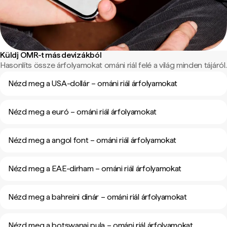
Küldj OMR-t más devizákból
Hasonlíts össze árfolyamokat ománi riál felé a világ minden tájáról.
Nézd meg a USA-dollár – ománi riál árfolyamokat
Nézd meg a euró – ománi riál árfolyamokat
Nézd meg a angol font – ománi riál árfolyamokat
Nézd meg a EAE-dirham – ománi riál árfolyamokat
Nézd meg a bahreini dinár – ománi riál árfolyamokat
Nézd meg a botswanai pula – ománi riál árfolyamokat