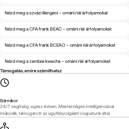
Nézd meg a szvázi lilangeni – ománi riál árfolyamokat
Nézd meg a CFA frank BEAC – ománi riál árfolyamokat
Nézd meg a CFA frank BCEAO – ománi riál árfolyamokat
Nézd meg a zambiai kwacha – ománi riál árfolyamokat
Támogatás, amire számíthatsz
Bármikor
24/7 segítség, egész évben. Mesterséges intelligenciával
működik, támogatott az ügyfélszolgálati csapatunk által.