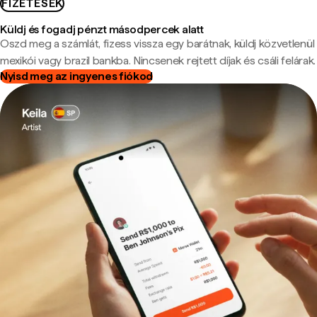
FIZETÉSEK
Küldj és fogadj pénzt másodpercek alatt
Oszd meg a számlát, fizess vissza egy barátnak, küldj közvetlenül
mexikói vagy brazil bankba. Nincsenek rejtett díjak és csáli felárak.
Nyisd meg az ingyenes fiókod