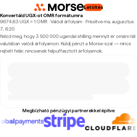
Letöltés
Konvertáld UGX-ot OMR formátumra
9674,63 UGX ≈ 1 OMR · Valódi árfolyam
·
Frissítve ma, augusztus
7., 6:20
Nézd meg, hogy 3 500 000 ugandai shilling mennyit ér ománi riál
valutában valódi árfolyamon. Küldj pénzt a Morse-szal — nincs
rejtett felár, nincsenek felpuffasztott árfolyamok.
Megbízható pénzügyi partnerekkel építve