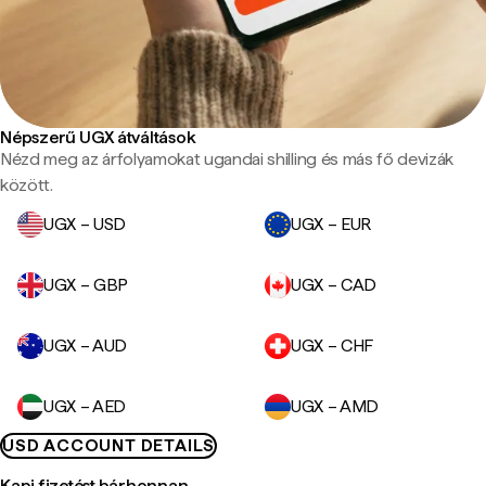
Népszerű UGX átváltások
Nézd meg az árfolyamokat ugandai shilling és más fő devizák
között.
UGX – USD
UGX – EUR
UGX – GBP
UGX – CAD
UGX – AUD
UGX – CHF
UGX – AED
UGX – AMD
USD ACCOUNT DETAILS
Kapj fizetést bárhonnan