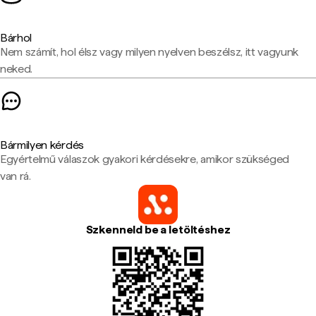
Bárhol
Nem számít, hol élsz vagy milyen nyelven beszélsz, itt vagyunk
neked.
Bármilyen kérdés
Egyértelmű válaszok gyakori kérdésekre, amikor szükséged
van rá.
Szkenneld be a letöltéshez