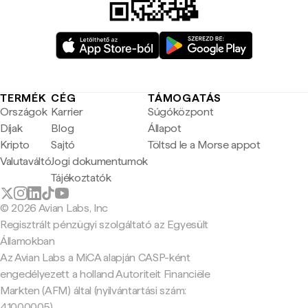
TERMÉK
CÉG
TÁMOGATÁS
Országok
Karrier
Súgóközpont
Díjak
Blog
Állapot
Kripto
Sajtó
Töltsd le a Morse appot
Valutaváltó
Jogi dokumentumok
Tájékoztatók
© 2026 Avian Labs, Inc
Regisztrált pénzügyi szolgáltató az Egyesült
Államokban
Az Avian Labs a MiCA alapján CASP-ként
engedélyezett a holland Autoriteit Financiële
Markten (AFM) által (nyilvántartási szám:
41000005).