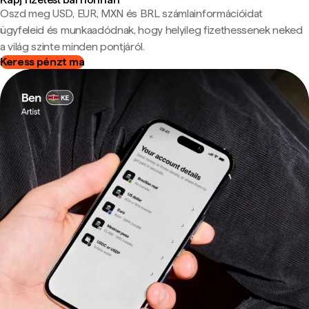
Oszd meg USD, EUR, MXN és BRL számlainformációidat
ügyfeleid és munkaadódnak, hogy helyileg fizethessenek neked
a világ szinte minden pontjáról.
Keress pénzt ma