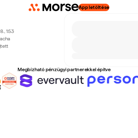
App letöltése
8., 1:53
wacha
tett
Megbízható pénzügyi partnerekkel építve