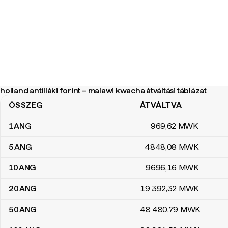
holland antilláki forint – malawi kwacha átváltási táblázat
ÖSSZEG
ÁTVÁLTVA
holland antilláki forint – malawi kwacha átváltási táblázat
1
ANG
969
,62
MWK
5
ANG
4848
,08
MWK
10
ANG
9696
,16
MWK
20
ANG
19 392
,32
MWK
50
ANG
48 480
,79
MWK