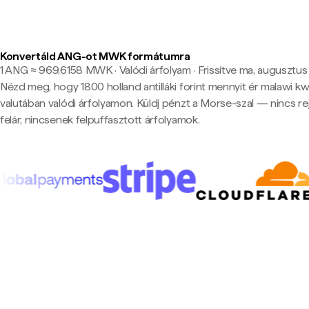
Konvertáld ANG-ot MWK formátumra
1 ANG ≈ 969,6158 MWK · Valódi árfolyam
·
Frissítve ma, augusztus 
Nézd meg, hogy 1800 holland antilláki forint mennyit ér malawi k
valutában valódi árfolyamon. Küldj pénzt a Morse-szal — nincs rej
felár, nincsenek felpuffasztott árfolyamok.