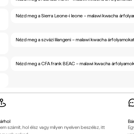
Nézd meg a Sierra Leone-i leone – malawi kwacha árfoly
Nézd meg a szvázi lilangeni – malawi kwacha árfolyamoka
Nézd meg a CFA frank BEAC – malawi kwacha árfolyamok
árhol
Bá
em számít, hol élsz vagy milyen nyelven beszélsz, itt
Eg