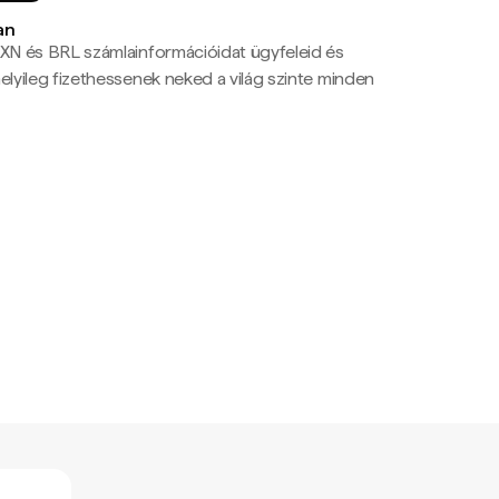
an
N és BRL számlainformációidat ügyfeleid és
yileg fizethessenek neked a világ szinte minden