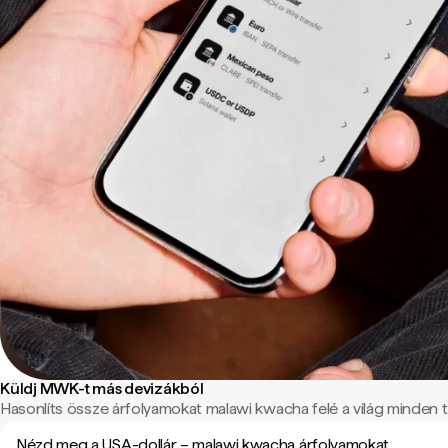
Küldj MWK-t más devizákból
Hasonlíts össze árfolyamokat malawi kwacha felé a világ minden tá
Nézd meg a USA-dollár – malawi kwacha árfolyamokat