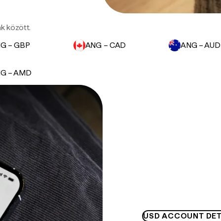
ák között.
G – GBP
ANG – CAD
ANG – AUD
G – AMD
USD ACCOUNT DET