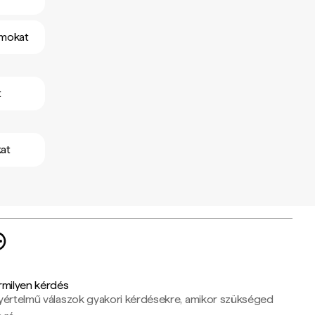
amokat
t
at
rmilyen kérdés
yértelmű válaszok gyakori kérdésekre, amikor szükséged