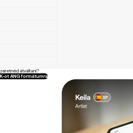
szeretnéd átváltani?
WK-ot ANG formátumra