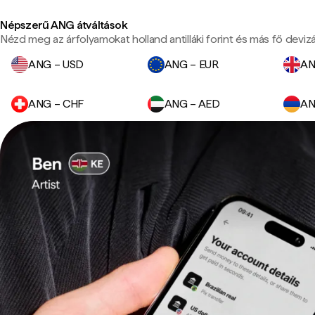
Népszerű ANG átváltások
Nézd meg az árfolyamokat holland antilláki forint és más fő deviz
ANG – USD
ANG – EUR
AN
ANG – CHF
ANG – AED
AN