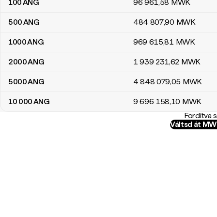
100
ANG
96 961
,58
MWK
500
ANG
484 807
,90
MWK
1000
ANG
969 615
,81
MWK
2000
ANG
1 939 231
,62
MWK
5000
ANG
4 848 079
,05
MWK
10 000
ANG
9 696 158
,10
MWK
Fordítva 
Váltsd át M