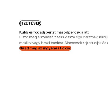
FIZETÉSEK
Küldj és fogadj pénzt másodpercek alatt
Oszd meg a számlát, fizess vissza egy barátnak, küldj
mexikói vagy brazil bankba. Nincsenek rejtett díjak és c
Nyisd meg az ingyenes fiókod