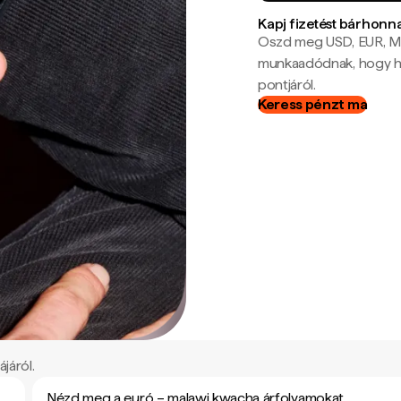
Kapj fizetést bárhonn
Oszd meg USD, EUR, MX
munkaadódnak, hogy hel
pontjáról.
Keress pénzt ma
járól.
Nézd meg a euró – malawi kwacha árfolyamokat