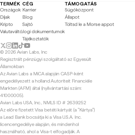
TERMÉK
CÉG
TÁMOGATÁS
Országok
Karrier
Súgóközpont
Díjak
Blog
Állapot
Kripto
Sajtó
Töltsd le a Morse appot
Valutaváltó
Jogi dokumentumok
Tájékoztatók
© 2026 Avian Labs, Inc
Regisztrált pénzügyi szolgáltató az Egyesült
Államokban
Az Avian Labs a MiCA alapján CASP-ként
engedélyezett a holland Autoriteit Financiële
Markten (AFM) által (nyilvántartási szám:
41000005).
Avian Labs USA, Inc., NMLS ID # 2639252
Az előre fizetett Visa betéti kártyát (a "Kártya")
a Lead Bank bocsátja ki a Visa U.S.A. Inc.
licencengedélye alapján, és mindenhol
használható, ahol a Visa-t elfogadják. A