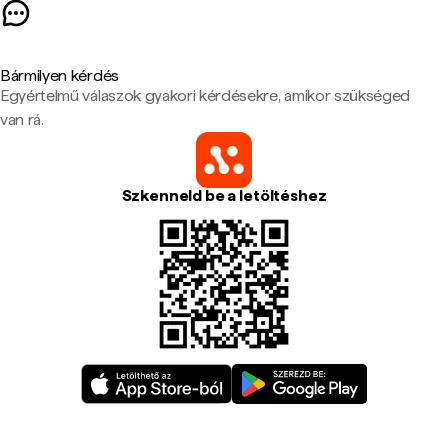
Bármilyen kérdés
Egyértelmű válaszok gyakori kérdésekre, amikor szükséged
van rá.
Szkenneld be a letöltéshez