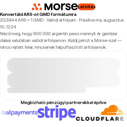
Letöltés
Konvertáld ARS-ot GMD formátumra
20,3944 ARS ≈ 1 GMD · Valódi árfolyam
·
Frissítve ma, augusztus
10., 12:24
Nézd meg, hogy 900 000 argentin peso mennyit ér gambiai
dalasi valutában valódi árfolyamon. Küldj pénzt a Morse-szal —
nincs rejtett felár, nincsenek felpuffasztott árfolyamok.
Megbízható pénzügyi partnerekkel építve