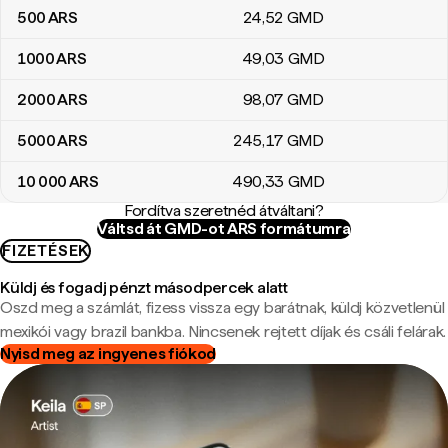
500
ARS
24
,52
GMD
1000
ARS
49
,03
GMD
2000
ARS
98
,07
GMD
5000
ARS
245
,17
GMD
10 000
ARS
490
,33
GMD
Fordítva szeretnéd átváltani?
Váltsd át GMD-ot ARS formátumra
FIZETÉSEK
Küldj és fogadj pénzt másodpercek alatt
Oszd meg a számlát, fizess vissza egy barátnak, küldj közvetlenül
mexikói vagy brazil bankba. Nincsenek rejtett díjak és csáli felárak.
Nyisd meg az ingyenes fiókod