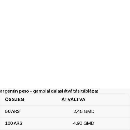
argentin peso – gambiai dalasi átváltási táblázat
ÖSSZEG
ÁTVÁLTVA
argentin peso – gambiai dalasi átváltási táblázat
50
ARS
2
,45
GMD
100
ARS
4
,90
GMD