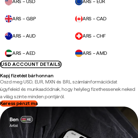
ARS – USD
ARS – EUR
ARS – GBP
ARS – CAD
ARS – AUD
ARS – CHF
ARS – AED
ARS – AMD
USD ACCOUNT DETAILS
Kapj fizetést bárhonnan
Oszd meg USD, EUR, MXN és BRL számlainformációidat
ügyfeleid és munkaadódnak, hogy helyileg fizethessenek neked
a világ szinte minden pontjáról.
Keress pénzt ma