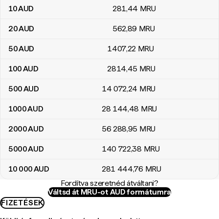
10
AUD
281
,44
MRU
20
AUD
562
,89
MRU
50
AUD
1407
,22
MRU
100
AUD
2814
,45
MRU
500
AUD
14 072
,24
MRU
1000
AUD
28 144
,48
MRU
2000
AUD
56 288
,95
MRU
5000
AUD
140 722
,38
MRU
10 000
AUD
281 444
,76
MRU
Fordítva szeretnéd átváltani?
Váltsd át MRU-ot AUD formátumra
FIZETÉSEK