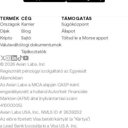
TERMÉK
CÉG
TÁMOGATÁS
Országok
Karrier
Súgóközpont
Díjak
Blog
Állapot
Kripto
Sajtó
Töltsd le a Morse appot
Valutaváltó
Jogi dokumentumok
Tájékoztatók
© 2026 Avian Labs, Inc
Regisztrált pénzügyi szolgáltató az Egyesült
Államokban
Az Avian Labs a MiCA alapján CASP-ként
engedélyezett a holland Autoriteit Financiële
Markten (AFM) által (nyilvántartási szám:
41000005).
Avian Labs USA, Inc., NMLS ID # 2639252
Az előre fizetett Visa betéti kártyát (a "Kártya")
a Lead Bank bocsátja ki a Visa U.S.A. Inc.