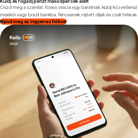
Küldj és fogadj pénzt másodpercek alatt
Oszd meg a számlát, fizess vissza egy barátnak, küldj közvetlenül
mexikói vagy brazil bankba. Nincsenek rejtett díjak és csáli felárak.
Nyisd meg az ingyenes fiókod