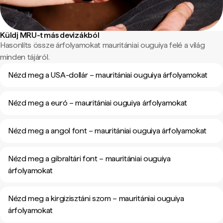
Küldj MRU-t más devizákból
Hasonlíts össze árfolyamokat mauritániai ouguiya felé a világ
minden tájáról.
Nézd meg a USA-dollár – mauritániai ouguiya árfolyamokat
Nézd meg a euró – mauritániai ouguiya árfolyamokat
Nézd meg a angol font – mauritániai ouguiya árfolyamokat
Nézd meg a gibraltári font – mauritániai ouguiya
árfolyamokat
Nézd meg a kirgizisztáni szom – mauritániai ouguiya
árfolyamokat