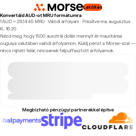
Letöltés
Konvertáld AUD-ot MRU formátumra
1 AUD ≈ 28,1445 MRU · Valódi árfolyam
·
Frissítve ma, augusztus
6., 16:20
Nézd meg, hogy 1500 ausztrál dollár mennyit ér mauritániai
ouguiya valutában valódi árfolyamon. Küldj pénzt a Morse-szal —
nincs rejtett felár, nincsenek felpuffasztott árfolyamok.
Megbízható pénzügyi partnerekkel építve