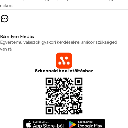
neked.
Bármilyen kérdés
Egyértelmű válaszok gyakori kérdésekre, amikor szükséged
van rá.
Szkenneld be a letöltéshez