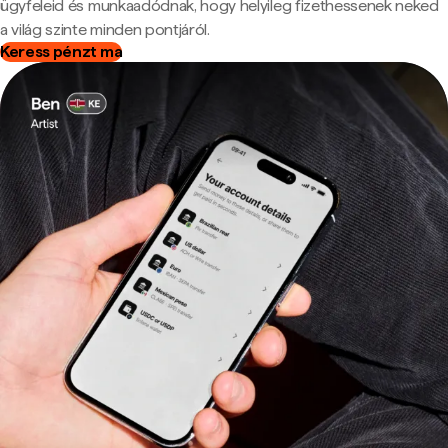
ügyfeleid és munkaadódnak, hogy helyileg fizethessenek neked
a világ szinte minden pontjáról.
Keress pénzt ma