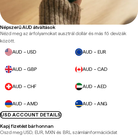
Népszerű AUD átváltások
Nézd meg az árfolyamokat ausztrál dollár és más fő devizák
között.
AUD – USD
AUD – EUR
AUD – GBP
AUD – CAD
AUD – CHF
AUD – AED
AUD – AMD
AUD – ANG
USD ACCOUNT DETAILS
Kapj fizetést bárhonnan
Oszd meg USD, EUR, MXN és BRL számlainformációidat