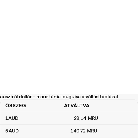
ausztrál dollár – mauritániai ouguiya átváltási táblázat
ÖSSZEG
ÁTVÁLTVA
ausztrál dollár – mauritániai ouguiya átváltási táblázat
1
AUD
28
,14
MRU
5
AUD
140
,72
MRU