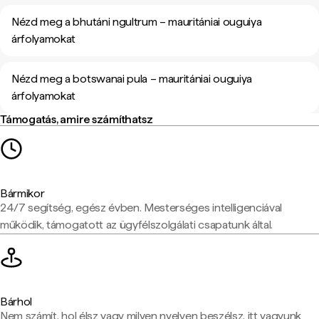
Nézd meg a bhutáni ngultrum – mauritániai ouguiya
árfolyamokat
Nézd meg a botswanai pula – mauritániai ouguiya
árfolyamokat
Támogatás, amire számíthatsz
Bármikor
24/7 segítség, egész évben. Mesterséges intelligenciával
működik, támogatott az ügyfélszolgálati csapatunk által.
Bárhol
Nem számít, hol élsz vagy milyen nyelven beszélsz, itt vagyunk