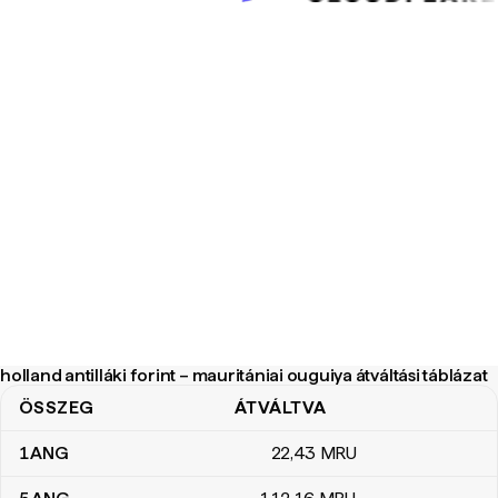
holland antilláki forint – mauritániai ouguiya átváltási táblázat
ÖSSZEG
ÁTVÁLTVA
holland antilláki forint – mauritániai ouguiya átváltási táblázat
1
ANG
22
,43
MRU