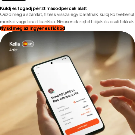
Küldj és fogadj pénzt másodpercek alatt
Oszd meg a számlát, fizess vissza egy barátnak, küldj közvetlenül
mexikói vagy brazil bankba. Nincsenek rejtett díjak és csáli felárak.
Nyisd meg az ingyenes fiókod