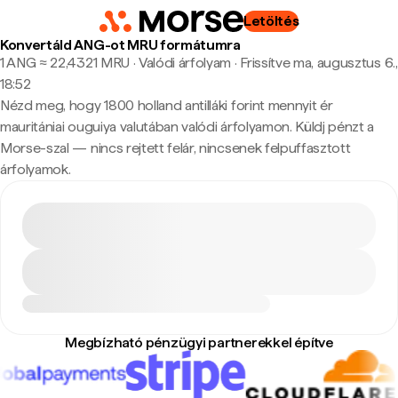
Letöltés
Konvertáld ANG-ot MRU formátumra
1 ANG ≈ 22,4321 MRU · Valódi árfolyam
·
Frissítve ma, augusztus 6.,
18:52
Nézd meg, hogy 1800 holland antilláki forint mennyit ér
mauritániai ouguiya valutában valódi árfolyamon. Küldj pénzt a
Morse-szal — nincs rejtett felár, nincsenek felpuffasztott
árfolyamok.
Megbízható pénzügyi partnerekkel építve