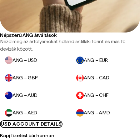
Népszerű ANG átváltások
Nézd meg az árfolyamokat holland antilláki forint és más fő
devizák között.
ANG – USD
ANG – EUR
ANG – GBP
ANG – CAD
ANG – AUD
ANG – CHF
ANG – AED
ANG – AMD
USD ACCOUNT DETAILS
Kapj fizetést bárhonnan