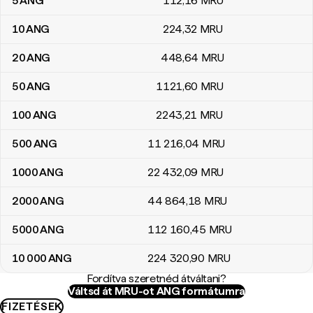
5
ANG
112
,16
MRU
10
ANG
224
,32
MRU
20
ANG
448
,64
MRU
50
ANG
1121
,60
MRU
100
ANG
2243
,21
MRU
500
ANG
11 216
,04
MRU
1000
ANG
22 432
,09
MRU
2000
ANG
44 864
,18
MRU
5000
ANG
112 160
,45
MRU
10 000
ANG
224 320
,90
MRU
Fordítva szeretnéd átváltani?
Váltsd át MRU-ot ANG formátumra
FIZETÉSEK