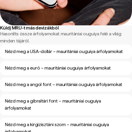
Küldj MRU-t más devizákból
Hasonlíts össze árfolyamokat mauritániai ouguiya felé a világ
minden tájáról.
Nézd meg a USA-dollár – mauritániai ouguiya árfolyamokat
Nézd meg a euró – mauritániai ouguiya árfolyamokat
Nézd meg a angol font – mauritániai ouguiya árfolyamokat
Nézd meg a gibraltári font – mauritániai ouguiya
árfolyamokat
Nézd meg a kirgizisztáni szom – mauritániai ouguiya
árfolyamokat