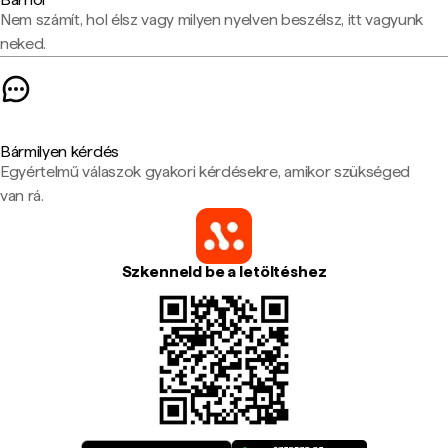
Nem számít, hol élsz vagy milyen nyelven beszélsz, itt vagyunk
neked.
Bármilyen kérdés
Egyértelmű válaszok gyakori kérdésekre, amikor szükséged
van rá.
Szkenneld be a letöltéshez