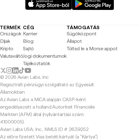
TERMÉK
CÉG
TÁMOGATÁS
Országok
Karrier
Súgóközpont
Díjak
Blog
Állapot
Kripto
Sajtó
Töltsd le a Morse appot
Valutaváltó
Jogi dokumentumok
Tájékoztatók
© 2026 Avian Labs, Inc
Regisztrált pénzügyi szolgáltató az Egyesült
Államokban
Az Avian Labs a MiCA alapján CASP-ként
engedélyezett a holland Autoriteit Financiële
Markten (AFM) által (nyilvántartási szám:
41000005).
Avian Labs USA, Inc., NMLS ID # 2639252
Az előre fizetett Visa betéti kártyát (a "Kártya")