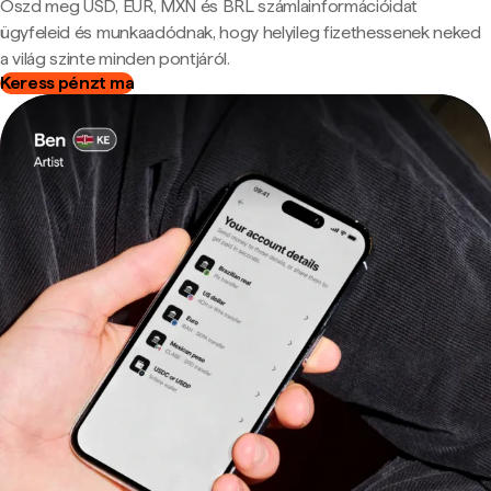
Oszd meg USD, EUR, MXN és BRL számlainformációidat
ügyfeleid és munkaadódnak, hogy helyileg fizethessenek neked
a világ szinte minden pontjáról.
Keress pénzt ma