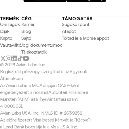
TERMÉK
CÉG
TÁMOGATÁS
Országok
Karrier
Súgóközpont
Díjak
Blog
Állapot
Kripto
Sajtó
Töltsd le a Morse appot
Valutaváltó
Jogi dokumentumok
Tájékoztatók
© 2026 Avian Labs, Inc
Regisztrált pénzügyi szolgáltató az Egyesült
Államokban
Az Avian Labs a MiCA alapján CASP-ként
engedélyezett a holland Autoriteit Financiële
Markten (AFM) által (nyilvántartási szám:
41000005).
Avian Labs USA, Inc., NMLS ID # 2639252
Az előre fizetett Visa betéti kártyát (a "Kártya")
a Lead Bank bocsátja ki a Visa U.S.A. Inc.