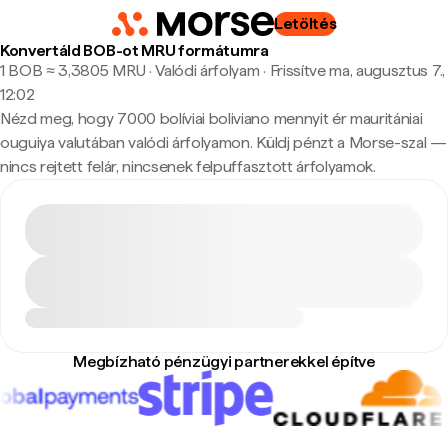
Letöltés
Konvertáld BOB-ot MRU formátumra
1 BOB ≈ 3,3805 MRU · Valódi árfolyam
·
Frissítve ma, augusztus 7.,
12:02
Nézd meg, hogy 7000 bolíviai boliviano mennyit ér mauritániai
ouguiya valutában valódi árfolyamon. Küldj pénzt a Morse-szal —
nincs rejtett felár, nincsenek felpuffasztott árfolyamok.
Megbízható pénzügyi partnerekkel építve