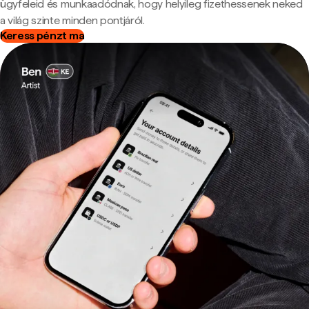
ügyfeleid és munkaadódnak, hogy helyileg fizethessenek neked
a világ szinte minden pontjáról.
Keress pénzt ma