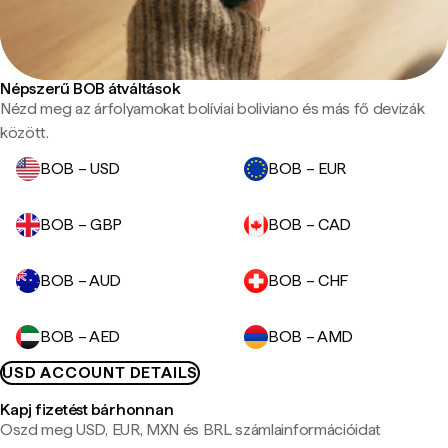
Népszerű BOB átváltások
Nézd meg az árfolyamokat bolíviai boliviano és más fő devizák
között.
BOB – USD
BOB – EUR
BOB – GBP
BOB – CAD
BOB – AUD
BOB – CHF
BOB – AED
BOB – AMD
USD ACCOUNT DETAILS
Kapj fizetést bárhonnan
Oszd meg USD, EUR, MXN és BRL számlainformációidat