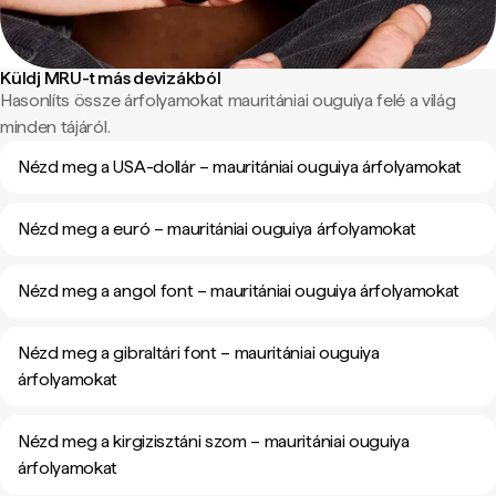
Küldj MRU-t más devizákból
Hasonlíts össze árfolyamokat mauritániai ouguiya felé a világ
minden tájáról.
Nézd meg a USA-dollár – mauritániai ouguiya árfolyamokat
Nézd meg a euró – mauritániai ouguiya árfolyamokat
Nézd meg a angol font – mauritániai ouguiya árfolyamokat
Nézd meg a gibraltári font – mauritániai ouguiya
árfolyamokat
Nézd meg a kirgizisztáni szom – mauritániai ouguiya
árfolyamokat