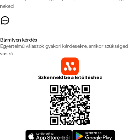
neked.
Bármilyen kérdés
Egyértelmű válaszok gyakori kérdésekre, amikor szükséged
van rá.
Szkenneld be a letöltéshez