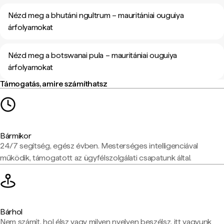
Nézd meg a bhutáni ngultrum – mauritániai ouguiya
árfolyamokat
Nézd meg a botswanai pula – mauritániai ouguiya
árfolyamokat
Támogatás, amire számíthatsz
Bármikor
24/7 segítség, egész évben. Mesterséges intelligenciával
működik, támogatott az ügyfélszolgálati csapatunk által.
Bárhol
Nem számít, hol élsz vagy milyen nyelven beszélsz, itt vagyunk