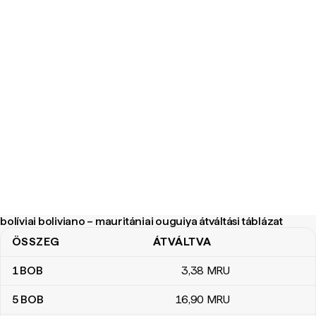
bolíviai boliviano – mauritániai ouguiya átváltási táblázat
ÖSSZEG
ÁTVÁLTVA
bolíviai boliviano – mauritániai ouguiya átváltási táblázat
1
BOB
3
,38
MRU
5
BOB
16
,90
MRU