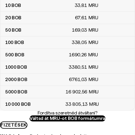
10
BOB
33
,81
MRU
20
BOB
67
,61
MRU
50
BOB
169
,03
MRU
100
BOB
338
,05
MRU
500
BOB
1690
,26
MRU
1000
BOB
3380
,51
MRU
2000
BOB
6761
,03
MRU
5000
BOB
16 902
,56
MRU
10 000
BOB
33 805
,13
MRU
Fordítva szeretnéd átváltani?
Váltsd át MRU-ot BOB formátumra
FIZETÉSEK