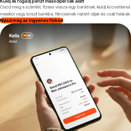
Küldj és fogadj pénzt másodpercek alatt
Oszd meg a számlát, fizess vissza egy barátnak, küldj közvetlenül
mexikói vagy brazil bankba. Nincsenek rejtett díjak és csáli felárak.
Nyisd meg az ingyenes fiókod