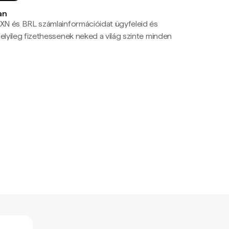
an
N és BRL számlainformációidat ügyfeleid és
yileg fizethessenek neked a világ szinte minden