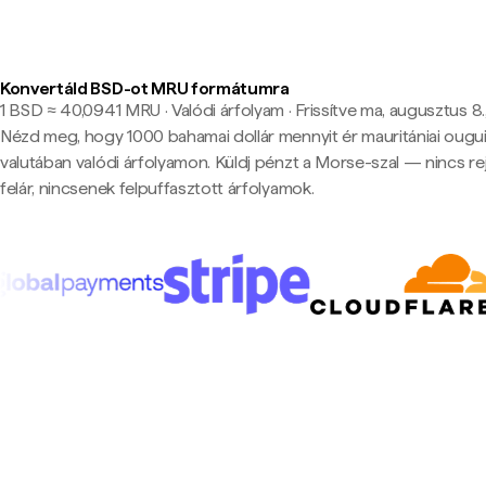
Konvertáld BSD-ot MRU formátumra
1 BSD ≈ 40,0941 MRU · Valódi árfolyam
·
Frissítve ma, augusztus 8.,
Nézd meg, hogy 1000 bahamai dollár mennyit ér mauritániai ougu
valutában valódi árfolyamon. Küldj pénzt a Morse-szal — nincs rej
felár, nincsenek felpuffasztott árfolyamok.