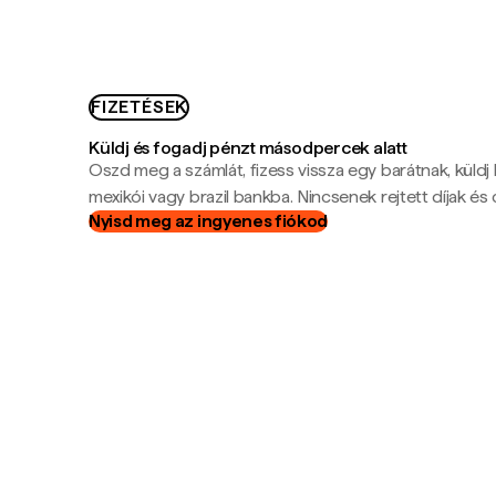
FIZETÉSEK
Küldj és fogadj pénzt másodpercek alatt
Oszd meg a számlát, fizess vissza egy barátnak, küldj
mexikói vagy brazil bankba. Nincsenek rejtett díjak és c
Nyisd meg az ingyenes fiókod