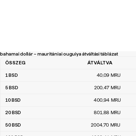
bahamai dollár – mauritániai ouguiya átváltási táblázat
ÖSSZEG
ÁTVÁLTVA
bahamai dollár – mauritániai ouguiya átváltási táblázat
1
BSD
40
,09
MRU
5
BSD
200
,47
MRU
10
BSD
400
,94
MRU
20
BSD
801
,88
MRU
50
BSD
2004
,70
MRU