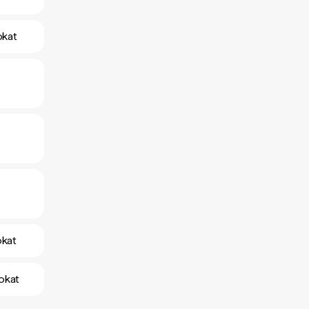
okat
okat
okat