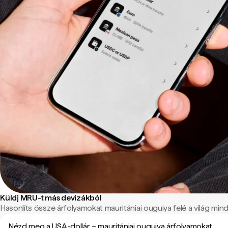
Küldj MRU-t más devizákból
Hasonlíts össze árfolyamokat mauritániai ouguiya felé a világ minde
Nézd meg a USA-dollár – mauritániai ouguiya árfolyamokat