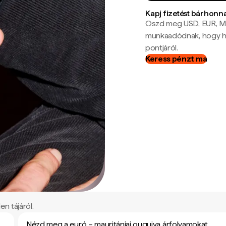
Kapj fizetést bárhonn
Oszd meg USD, EUR, MX
munkaadódnak, hogy hel
pontjáról.
Keress pénzt ma
n tájáról.
Nézd meg a euró – mauritániai ouguiya árfolyamokat