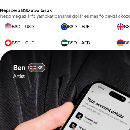
Népszerű BSD átváltások
Nézd meg az árfolyamokat bahamai dollár és más fő devizák közö
BSD – USD
BSD – EUR
BS
BSD – CHF
BSD – AED
BS