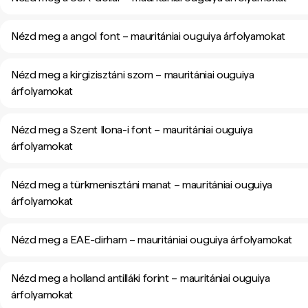
Nézd meg a angol font – mauritániai ouguiya árfolyamokat
Nézd meg a kirgizisztáni szom – mauritániai ouguiya
árfolyamokat
Nézd meg a Szent Ilona-i font – mauritániai ouguiya
árfolyamokat
Nézd meg a türkmenisztáni manat – mauritániai ouguiya
árfolyamokat
Nézd meg a EAE-dirham – mauritániai ouguiya árfolyamokat
Nézd meg a holland antilláki forint – mauritániai ouguiya
árfolyamokat