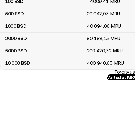
100
BSD
4009
,41
MRU
500
BSD
20 047
,03
MRU
1000
BSD
40 094
,06
MRU
2000
BSD
80 188
,13
MRU
5000
BSD
200 470
,32
MRU
10 000
BSD
400 940
,63
MRU
Fordítva 
Váltsd át M