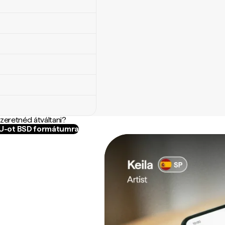
szeretnéd átváltani?
RU-ot BSD formátumra