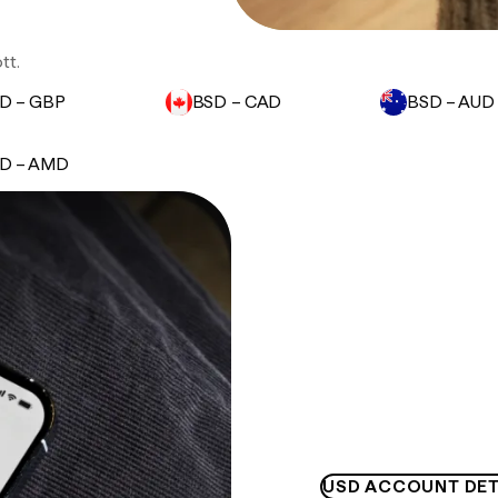
tt.
D – GBP
BSD – CAD
BSD – AUD
D – AMD
USD ACCOUNT DET