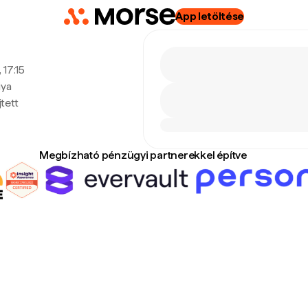
App letöltése
 17:15
iya
tett
Megbízható pénzügyi partnerekkel építve