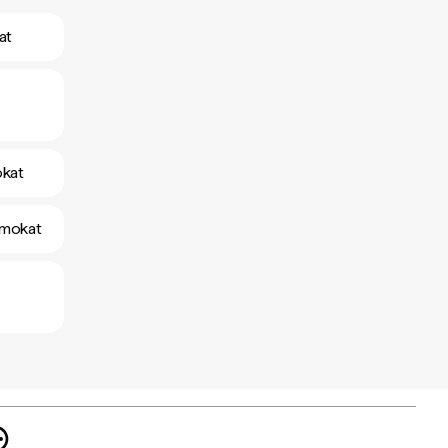
at
okat
yamokat