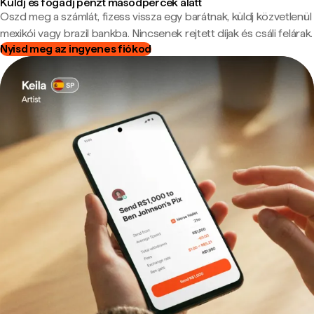
Küldj és fogadj pénzt másodpercek alatt
Oszd meg a számlát, fizess vissza egy barátnak, küldj közvetlenül
mexikói vagy brazil bankba. Nincsenek rejtett díjak és csáli felárak.
Nyisd meg az ingyenes fiókod