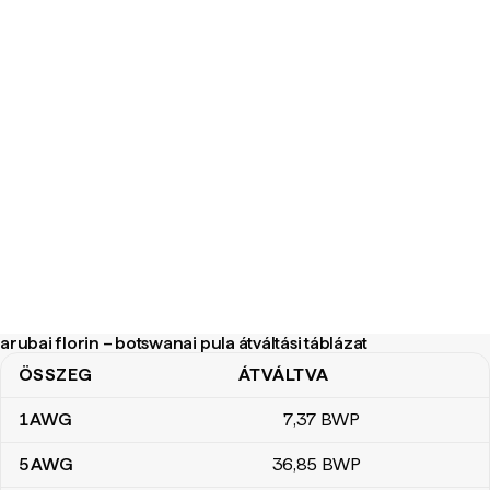
arubai florin – botswanai pula átváltási táblázat
ÖSSZEG
ÁTVÁLTVA
arubai florin – botswanai pula átváltási táblázat
1
AWG
7
,37
BWP
5
AWG
36
,85
BWP