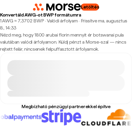
Letöltés
Konvertáld AWG-ot BWP formátumra
1 AWG ≈ 7,3702 BWP · Valódi árfolyam
·
Frissítve ma, augusztus
8., 14:33
Nézd meg, hogy 1800 arubai florin mennyit ér botswanai pula
valutában valódi árfolyamon. Küldj pénzt a Morse-szal — nincs
rejtett felár, nincsenek felpuffasztott árfolyamok.
Megbízható pénzügyi partnerekkel építve