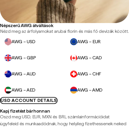
Népszerű AWG átváltások
Nézd meg az árfolyamokat arubai florin és más fő devizák között.
AWG – USD
AWG – EUR
AWG – GBP
AWG – CAD
AWG – AUD
AWG – CHF
AWG – AED
AWG – AMD
USD ACCOUNT DETAILS
Kapj fizetést bárhonnan
Oszd meg USD, EUR, MXN és BRL számlainformációidat
ügyfeleid és munkaadódnak, hogy helyileg fizethessenek neked