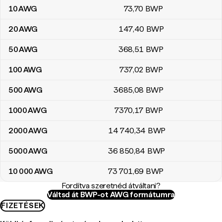
10
AWG
73
,70
BWP
20
AWG
147
,40
BWP
50
AWG
368
,51
BWP
100
AWG
737
,02
BWP
500
AWG
3685
,08
BWP
1000
AWG
7370
,17
BWP
2000
AWG
14 740
,34
BWP
5000
AWG
36 850
,84
BWP
10 000
AWG
73 701
,69
BWP
Fordítva szeretnéd átváltani?
Váltsd át BWP-ot AWG formátumra
FIZETÉSEK