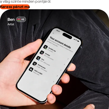
a világ szinte minden pontjáról.
Keress pénzt ma