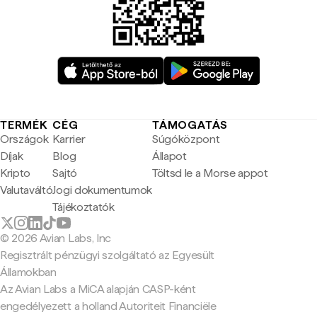
TERMÉK
CÉG
TÁMOGATÁS
Országok
Karrier
Súgóközpont
Díjak
Blog
Állapot
Kripto
Sajtó
Töltsd le a Morse appot
Valutaváltó
Jogi dokumentumok
Tájékoztatók
© 2026 Avian Labs, Inc
Regisztrált pénzügyi szolgáltató az Egyesült
Államokban
Az Avian Labs a MiCA alapján CASP-ként
engedélyezett a holland Autoriteit Financiële