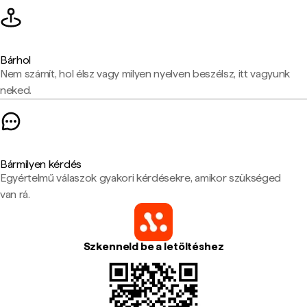
Bárhol
Nem számít, hol élsz vagy milyen nyelven beszélsz, itt vagyunk
neked.
Bármilyen kérdés
Egyértelmű válaszok gyakori kérdésekre, amikor szükséged
van rá.
Szkenneld be a letöltéshez