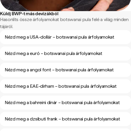
Küldj BWP-t más devizákból
Hasonlíts össze árfolyamokat botswanai pula felé a világ minden
tájáról.
Nézd meg a USA-dollár – botswanai pula árfolyamokat
Nézd meg a euró – botswanai pula árfolyamokat
Nézd meg a angol font – botswanai pula árfolyamokat
Nézd meg a EAE-dirham – botswanai pula árfolyamokat
Nézd meg a bahreini dinár – botswanai pula árfolyamokat
Nézd meg a dzsibuti frank – botswanai pula árfolyamokat