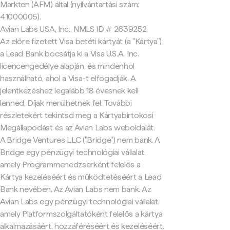
Markten (AFM) által (nyilvántartási szám:
41000005).
Avian Labs USA, Inc., NMLS ID # 2639252
Az előre fizetett Visa betéti kártyát (a "Kártya")
a Lead Bank bocsátja ki a Visa U.S.A. Inc.
licencengedélye alapján, és mindenhol
használható, ahol a Visa-t elfogadják. A
jelentkezéshez legalább 18 évesnek kell
lenned. Díjak merülhetnek fel. További
részletekért tekintsd meg a Kártyabirtokosi
Megállapodást és az Avian Labs weboldalát.
A Bridge Ventures LLC ("Bridge") nem bank. A
Bridge egy pénzügyi technológiai vállalat,
amely Programmenedzserként felelős a
Kártya kezeléséért és működtetéséért a Lead
Bank nevében. Az Avian Labs nem bank. Az
Avian Labs egy pénzügyi technológiai vállalat,
amely Platformszolgáltatóként felelős a kártya
alkalmazásáért, hozzáféréséért és kezeléséért.