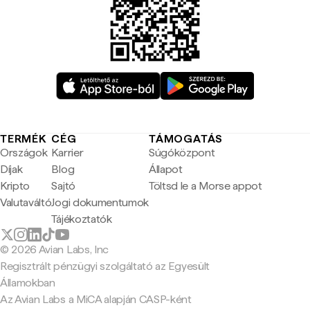
TERMÉK
CÉG
TÁMOGATÁS
Országok
Karrier
Súgóközpont
Díjak
Blog
Állapot
Kripto
Sajtó
Töltsd le a Morse appot
Valutaváltó
Jogi dokumentumok
Tájékoztatók
© 2026 Avian Labs, Inc
Regisztrált pénzügyi szolgáltató az Egyesült
Államokban
Az Avian Labs a MiCA alapján CASP-ként