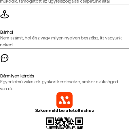
működik, támogatott az ügyfélszolgálati csapatunk által.
Bárhol
Nem számít, hol élsz vagy milyen nyelven beszélsz, itt vagyunk
neked.
Bármilyen kérdés
Egyértelmű válaszok gyakori kérdésekre, amikor szükséged
van rá.
Szkenneld be a letöltéshez