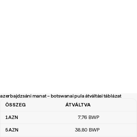
azerbajdzsáni manat – botswanai pula átváltási táblázat
ÖSSZEG
ÁTVÁLTVA
azerbajdzsáni manat – botswanai pula átváltási táblázat
1
AZN
7
,76
BWP
5
AZN
38
,80
BWP