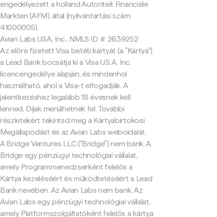
engedélyezett a holland Autoriteit Financiële
Markten (AFM) által (nyilvántartási szám:
41000005).
Avian Labs USA, Inc., NMLS ID # 2639252
Az előre fizetett Visa betéti kártyát (a "Kártya")
a Lead Bank bocsátja ki a Visa U.S.A. Inc.
licencengedélye alapján, és mindenhol
használható, ahol a Visa-t elfogadják. A
jelentkezéshez legalább 18 évesnek kell
lenned. Díjak merülhetnek fel. További
részletekért tekintsd meg a Kártyabirtokosi
Megállapodást és az Avian Labs weboldalát.
A Bridge Ventures LLC ("Bridge") nem bank. A
Bridge egy pénzügyi technológiai vállalat,
amely Programmenedzserként felelős a
Kártya kezeléséért és működtetéséért a Lead
Bank nevében. Az Avian Labs nem bank. Az
Avian Labs egy pénzügyi technológiai vállalat,
amely Platformszolgáltatóként felelős a kártya