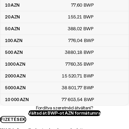
10
AZN
77
,60
BWP
20
AZN
155
,21
BWP
50
AZN
388
,02
BWP
100
AZN
776
,04
BWP
500
AZN
3880
,18
BWP
1000
AZN
7760
,35
BWP
2000
AZN
15 520
,71
BWP
5000
AZN
38 801
,77
BWP
10 000
AZN
77 603
,54
BWP
Fordítva szeretnéd átváltani?
Váltsd át BWP-ot AZN formátumra
FIZETÉSEK