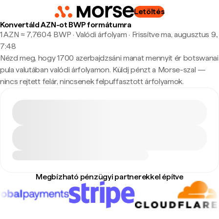
Letöltés
Konvertáld AZN-ot BWP formátumra
1 AZN ≈ 7,7604 BWP · Valódi árfolyam
·
Frissítve ma, augusztus 9.,
7:48
Nézd meg, hogy 1700 azerbajdzsáni manat mennyit ér botswanai
pula valutában valódi árfolyamon. Küldj pénzt a Morse-szal —
nincs rejtett felár, nincsenek felpuffasztott árfolyamok.
Megbízható pénzügyi partnerekkel építve