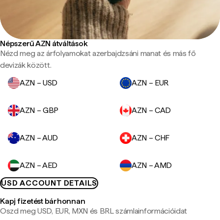
Népszerű AZN átváltások
Nézd meg az árfolyamokat azerbajdzsáni manat és más fő
devizák között.
AZN – USD
AZN – EUR
AZN – GBP
AZN – CAD
AZN – AUD
AZN – CHF
AZN – AED
AZN – AMD
USD ACCOUNT DETAILS
Kapj fizetést bárhonnan
Oszd meg USD, EUR, MXN és BRL számlainformációidat