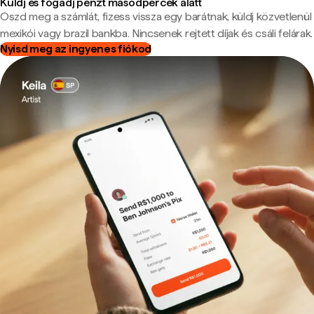
Küldj és fogadj pénzt másodpercek alatt
Oszd meg a számlát, fizess vissza egy barátnak, küldj közvetlenül
mexikói vagy brazil bankba. Nincsenek rejtett díjak és csáli felárak.
Nyisd meg az ingyenes fiókod