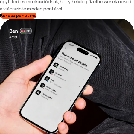
ügyfeleid és munkaadódnak, hogy helyileg fizethessenek neked
a világ szinte minden pontjáról.
Keress pénzt ma