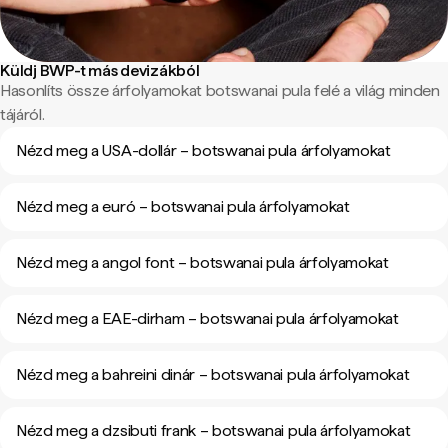
Küldj BWP-t más devizákból
Hasonlíts össze árfolyamokat botswanai pula felé a világ minden
tájáról.
Nézd meg a USA-dollár – botswanai pula árfolyamokat
Nézd meg a euró – botswanai pula árfolyamokat
Nézd meg a angol font – botswanai pula árfolyamokat
Nézd meg a EAE-dirham – botswanai pula árfolyamokat
Nézd meg a bahreini dinár – botswanai pula árfolyamokat
Nézd meg a dzsibuti frank – botswanai pula árfolyamokat