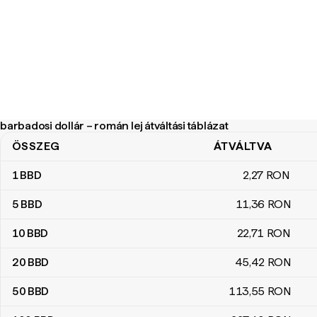
barbadosi dollár – román lej átváltási táblázat
ÖSSZEG
ÁTVÁLTVA
barbadosi dollár – román lej átváltási táblázat
1
BBD
2
,27
RON
5
BBD
11
,36
RON
10
BBD
22
,71
RON
20
BBD
45
,42
RON
50
BBD
113
,55
RON