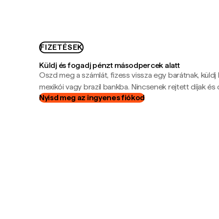
FIZETÉSEK
Küldj és fogadj pénzt másodpercek alatt
Oszd meg a számlát, fizess vissza egy barátnak, küldj
mexikói vagy brazil bankba. Nincsenek rejtett díjak és c
Nyisd meg az ingyenes fiókod