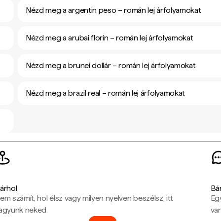
Nézd meg a argentin peso – román lej árfolyamokat
Nézd meg a arubai florin – román lej árfolyamokat
Nézd meg a brunei dollár – román lej árfolyamokat
Nézd meg a brazil real – román lej árfolyamokat
árhol
Bá
em számít, hol élsz vagy milyen nyelven beszélsz, itt
Eg
agyunk neked.
van