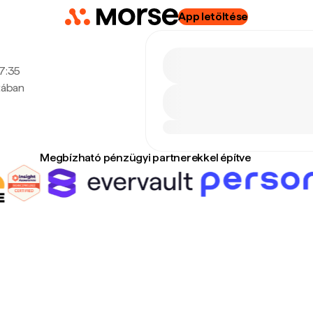
App letöltése
17:35
tában
Megbízható pénzügyi partnerekkel építve