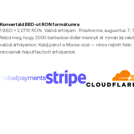
Konvertáld BBD-ot RON formátumra
1 BBD ≈ 2,2710 RON · Valódi árfolyam
·
Frissítve ma, augusztus 7., 
Nézd meg, hogy 2000 barbadosi dollár mennyit ér román lej valu
valódi árfolyamon. Küldj pénzt a Morse-szal — nincs rejtett felár,
nincsenek felpuffasztott árfolyamok.