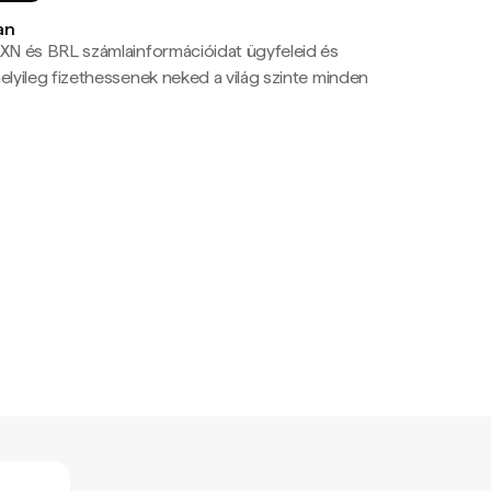
an
N és BRL számlainformációidat ügyfeleid és
yileg fizethessenek neked a világ szinte minden