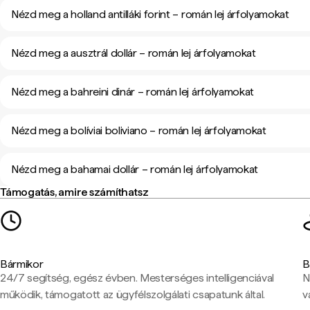
Nézd meg a holland antilláki forint – román lej árfolyamokat
Nézd meg a ausztrál dollár – román lej árfolyamokat
Nézd meg a bahreini dinár – román lej árfolyamokat
Nézd meg a bolíviai boliviano – román lej árfolyamokat
Nézd meg a bahamai dollár – román lej árfolyamokat
Támogatás, amire számíthatsz
Bármikor
B
24/7 segítség, egész évben. Mesterséges intelligenciával
N
működik, támogatott az ügyfélszolgálati csapatunk által.
v