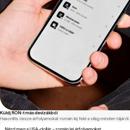
Küldj RON-t más devizákból
Hasonlíts össze árfolyamokat román lej felé a világ minden tájáról.
Nézd meg a USA-dollár – román lej árfolyamokat