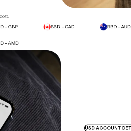
zött.
D – GBP
BBD – CAD
BBD – AUD
D – AMD
USD ACCOUNT DET