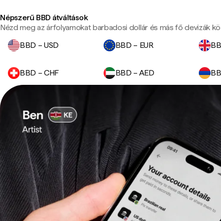
Népszerű BBD átváltások
Nézd meg az árfolyamokat barbadosi dollár és más fő devizák kö
BBD – USD
BBD – EUR
BB
BBD – CHF
BBD – AED
BB