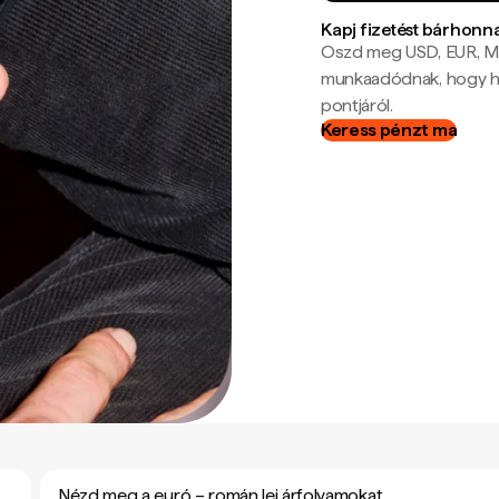
Kapj fizetést bárhonn
Oszd meg USD, EUR, MX
munkaadódnak, hogy hel
pontjáról.
Keress pénzt ma
Nézd meg a euró – román lej árfolyamokat