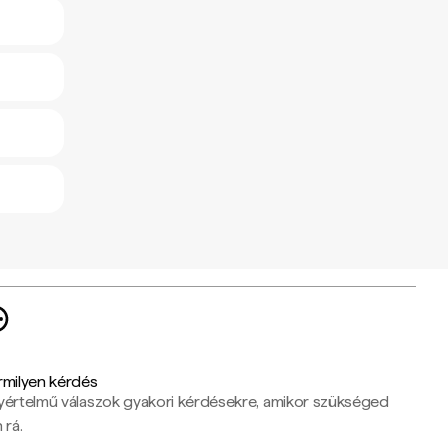
rmilyen kérdés
yértelmű válaszok gyakori kérdésekre, amikor szükséged
 rá.