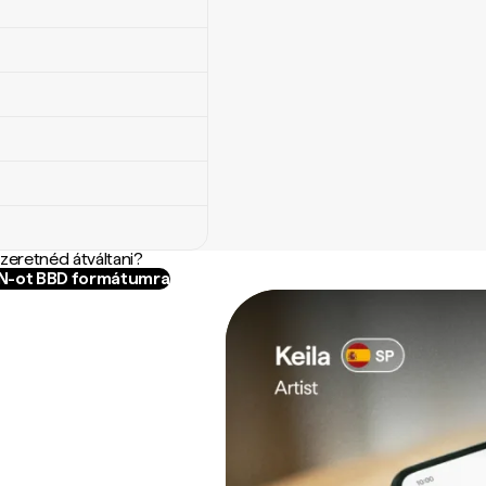
szeretnéd átváltani?
ON-ot BBD formátumra