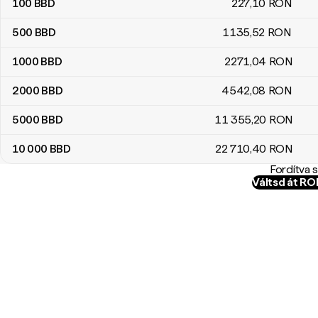
100
BBD
227
,10
RON
500
BBD
1135
,52
RON
1000
BBD
2271
,04
RON
2000
BBD
4542
,08
RON
5000
BBD
11 355
,20
RON
10 000
BBD
22 710
,40
RON
Fordítva 
Váltsd át R