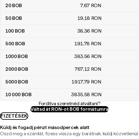
20
BOB
7
,67
RON
50
BOB
19
,18
RON
100
BOB
38
,36
RON
500
BOB
191
,78
RON
1000
BOB
383
,56
RON
2000
BOB
767
,12
RON
5000
BOB
1917
,79
RON
10 000
BOB
3835
,58
RON
Fordítva szeretnéd átváltani?
Váltsd át RON-ot BOB formátumra
FIZETÉSEK
Küldj és fogadj pénzt másodpercek alatt
Oszd meg a számlát, fizess vissza egy barátnak, küldj közvetlenül