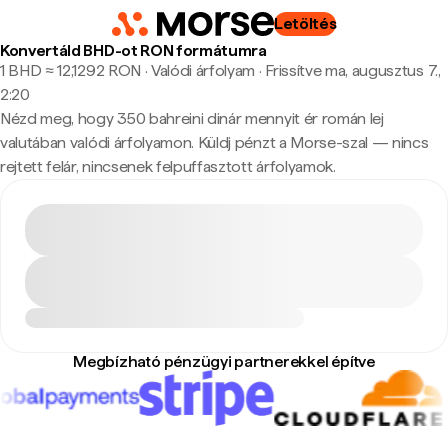
Letöltés
Konvertáld BHD-ot RON formátumra
1 BHD ≈ 12,1292 RON · Valódi árfolyam
·
Frissítve ma, augusztus 7.,
2:20
Nézd meg, hogy 350 bahreini dinár mennyit ér román lej
valutában valódi árfolyamon. Küldj pénzt a Morse-szal — nincs
rejtett felár, nincsenek felpuffasztott árfolyamok.
Megbízható pénzügyi partnerekkel építve