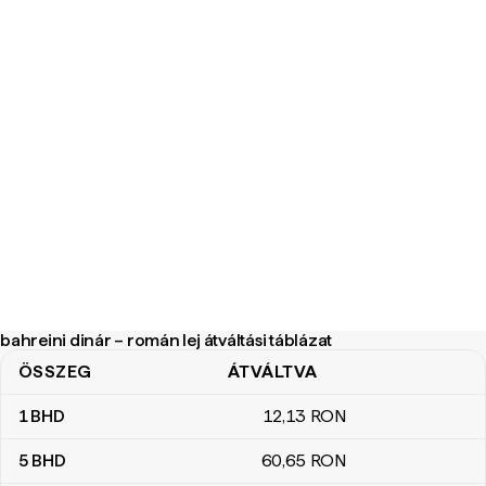
bahreini dinár – román lej átváltási táblázat
ÖSSZEG
ÁTVÁLTVA
bahreini dinár – román lej átváltási táblázat
1
BHD
12
,13
RON
5
BHD
60
,65
RON