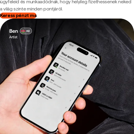
ügyfeleid és munkaadódnak, hogy helyileg fizethessenek neked
a világ szinte minden pontjáról.
Keress pénzt ma