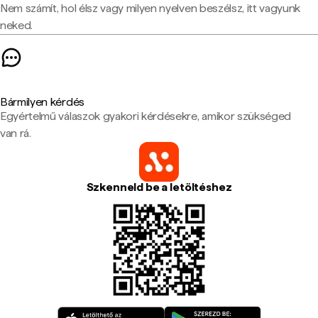
Nem számít, hol élsz vagy milyen nyelven beszélsz, itt vagyunk
neked.
Bármilyen kérdés
Egyértelmű válaszok gyakori kérdésekre, amikor szükséged
van rá.
Szkenneld be a letöltéshez