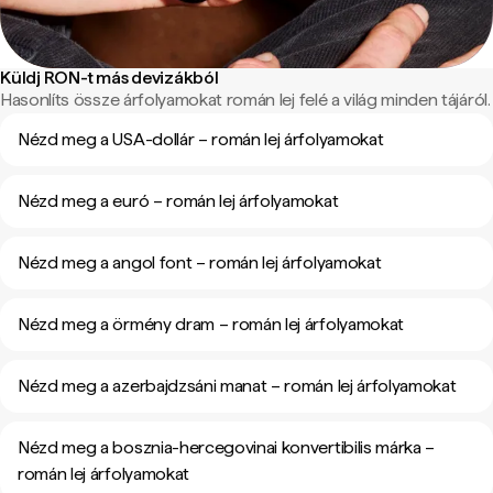
Küldj RON-t más devizákból
Hasonlíts össze árfolyamokat román lej felé a világ minden tájáról.
Nézd meg a USA-dollár – román lej árfolyamokat
Nézd meg a euró – román lej árfolyamokat
Nézd meg a angol font – román lej árfolyamokat
Nézd meg a örmény dram – román lej árfolyamokat
Nézd meg a azerbajdzsáni manat – román lej árfolyamokat
Nézd meg a bosznia-hercegovinai konvertibilis márka –
román lej árfolyamokat