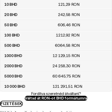
10
BHD
121
,29
RON
20
BHD
242
,58
RON
50
BHD
606
,46
RON
100
BHD
1212
,92
RON
500
BHD
6064
,58
RON
1000
BHD
12 129
,15
RON
2000
BHD
24 258
,30
RON
5000
BHD
60 645
,75
RON
10 000
BHD
121 291
,51
RON
Fordítva szeretnéd átváltani?
Váltsd át RON-ot BHD formátumra
FIZETÉSEK