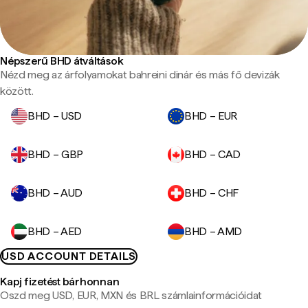
Népszerű BHD átváltások
Nézd meg az árfolyamokat bahreini dinár és más fő devizák
között.
BHD – USD
BHD – EUR
BHD – GBP
BHD – CAD
BHD – AUD
BHD – CHF
BHD – AED
BHD – AMD
USD ACCOUNT DETAILS
Kapj fizetést bárhonnan
Oszd meg USD, EUR, MXN és BRL számlainformációidat