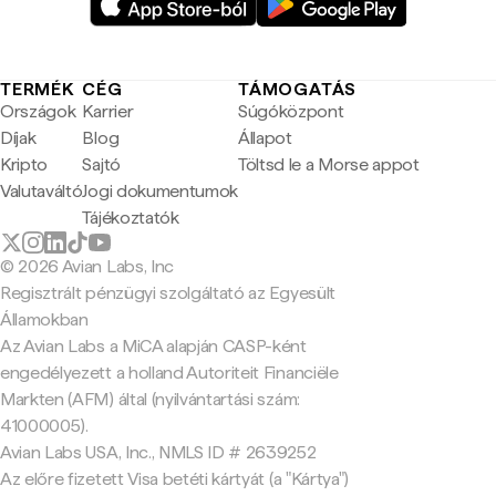
TERMÉK
CÉG
TÁMOGATÁS
Országok
Karrier
Súgóközpont
Díjak
Blog
Állapot
Kripto
Sajtó
Töltsd le a Morse appot
Valutaváltó
Jogi dokumentumok
Tájékoztatók
© 2026 Avian Labs, Inc
Regisztrált pénzügyi szolgáltató az Egyesült
Államokban
Az Avian Labs a MiCA alapján CASP-ként
engedélyezett a holland Autoriteit Financiële
Markten (AFM) által (nyilvántartási szám:
41000005).
Avian Labs USA, Inc., NMLS ID # 2639252
Az előre fizetett Visa betéti kártyát (a "Kártya")