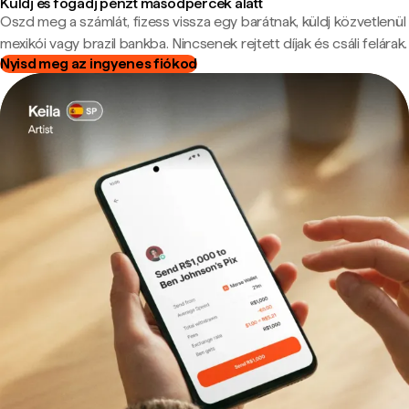
Küldj és fogadj pénzt másodpercek alatt
Oszd meg a számlát, fizess vissza egy barátnak, küldj közvetlenül
mexikói vagy brazil bankba. Nincsenek rejtett díjak és csáli felárak.
Nyisd meg az ingyenes fiókod