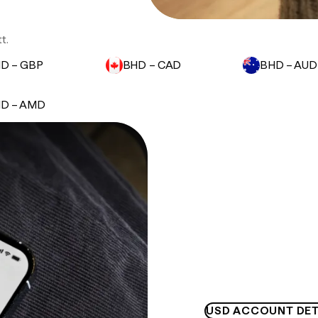
t.
D – GBP
BHD – CAD
BHD – AUD
D – AMD
USD ACCOUNT DET