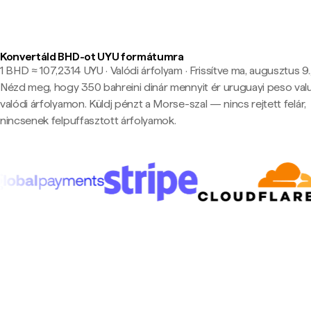
Konvertáld BHD-ot UYU formátumra
1 BHD ≈ 107,2314 UYU · Valódi árfolyam
·
Frissítve ma, augusztus 9.
Nézd meg, hogy 350 bahreini dinár mennyit ér uruguayi peso val
valódi árfolyamon. Küldj pénzt a Morse-szal — nincs rejtett felár,
nincsenek felpuffasztott árfolyamok.