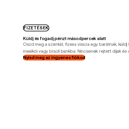
FIZETÉSEK
Küldj és fogadj pénzt másodpercek alatt
Oszd meg a számlát, fizess vissza egy barátnak, küldj
mexikói vagy brazil bankba. Nincsenek rejtett díjak és c
Nyisd meg az ingyenes fiókod