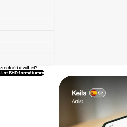
szeretnéd átváltani?
YU-ot BHD formátumra