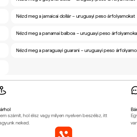
Nézd meg a jamaicai dollár – uruguayi peso árfolyamokat
Nézd meg a panamai balboa – uruguayi peso árfolyamoka
Nézd meg a paraguayi guarani – uruguayi peso árfolyamo
árhol
Bá
em számít, hol élsz vagy milyen nyelven beszélsz, itt
Eg
agyunk neked.
van