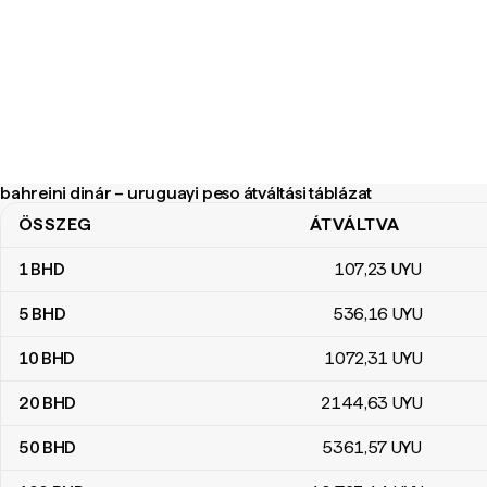
bahreini dinár – uruguayi peso átváltási táblázat
ÖSSZEG
ÁTVÁLTVA
bahreini dinár – uruguayi peso átváltási táblázat
1
BHD
107
,23
UYU
5
BHD
536
,16
UYU
10
BHD
1072
,31
UYU
20
BHD
2144
,63
UYU
50
BHD
5361
,57
UYU