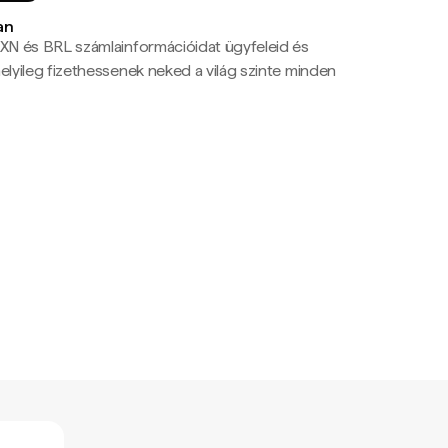
an
N és BRL számlainformációidat ügyfeleid és
yileg fizethessenek neked a világ szinte minden