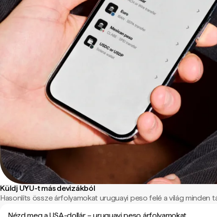
Küldj UYU-t más devizákból
Hasonlíts össze árfolyamokat uruguayi peso felé a világ minden tá
Nézd meg a USA-dollár – uruguayi peso árfolyamokat