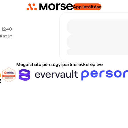
App letöltése
, 12:40
utában
Megbízható pénzügyi partnerekkel építve