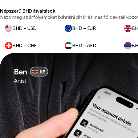
Népszerű BHD átváltások
Nézd meg az árfolyamokat bahreini dinár és más fő devizák közöt
BHD – USD
BHD – EUR
BH
BHD – CHF
BHD – AED
BH