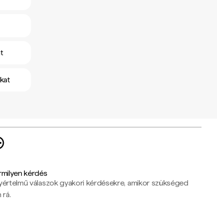
t
kat
rmilyen kérdés
yértelmű válaszok gyakori kérdésekre, amikor szükséged
 rá.