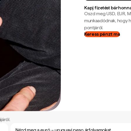
Kapj fizetést bárhonn
Oszd meg USD, EUR, MX
munkaadódnak, hogy hel
pontjáról.
Keress pénzt ma
járól.
Nézd meg a euró – uruguayi peso árfolyamokat