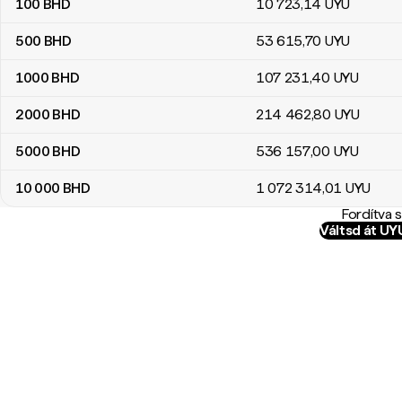
100
BHD
10 723
,14
UYU
500
BHD
53 615
,70
UYU
1000
BHD
107 231
,40
UYU
2000
BHD
214 462
,80
UYU
5000
BHD
536 157
,00
UYU
10 000
BHD
1 072 314
,01
UYU
Fordítva 
Váltsd át U