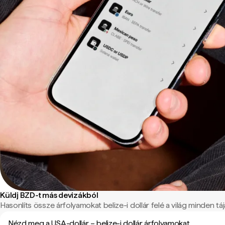
Küldj BZD-t más devizákból
Hasonlíts össze árfolyamokat belize-i dollár felé a világ minden táj
Nézd meg a USA-dollár – belize-i dollár árfolyamokat