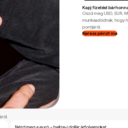
Kapj fizetést bárhonn
Oszd meg USD, EUR, MX
munkaadódnak, hogy hel
pontjáról.
Keress pénzt ma
áról.
Nézd meg a euró – belize-i dollár árfolyamokat