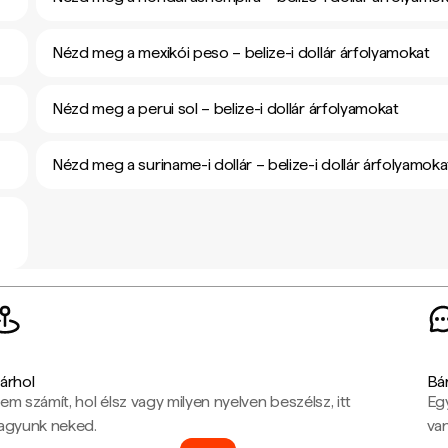
Nézd meg a mexikói peso – belize-i dollár árfolyamokat
Nézd meg a perui sol – belize-i dollár árfolyamokat
Nézd meg a suriname-i dollár – belize-i dollár árfolyamoka
árhol
Bá
em számít, hol élsz vagy milyen nyelven beszélsz, itt
Eg
agyunk neked.
van