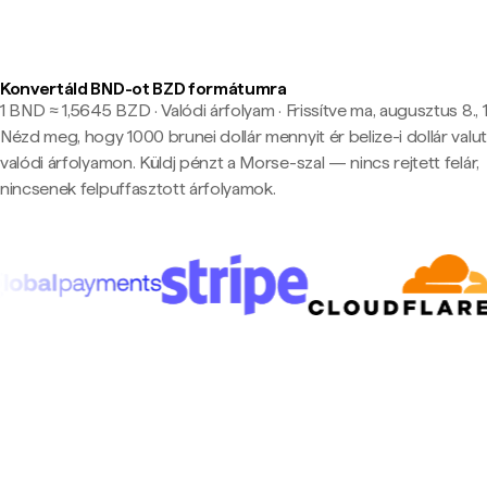
Konvertáld BND-ot BZD formátumra
1 BND ≈ 1,5645 BZD · Valódi árfolyam
·
Frissítve ma, augusztus 8., 
Nézd meg, hogy 1000 brunei dollár mennyit ér belize-i dollár valu
valódi árfolyamon. Küldj pénzt a Morse-szal — nincs rejtett felár,
nincsenek felpuffasztott árfolyamok.