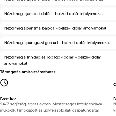
Nézd meg a jamaicai dollár – belize-i dollár árfolyamokat
Nézd meg a panamai balboa – belize-i dollár árfolyamokat
Nézd meg a paraguayi guarani – belize-i dollár árfolyamokat
Nézd meg a Trinidad és Tobago-i dollár – belize-i dollár
árfolyamokat
Támogatás, amire számíthatsz
Bármikor
B
24/7 segítség, egész évben. Mesterséges intelligenciával
N
működik, támogatott az ügyfélszolgálati csapatunk által.
v