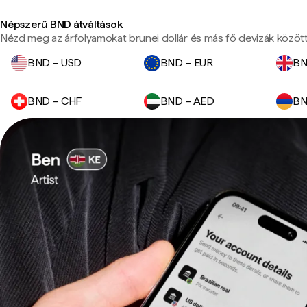
Népszerű BND átváltások
Nézd meg az árfolyamokat brunei dollár és más fő devizák között
BND – USD
BND – EUR
BN
BND – CHF
BND – AED
BN