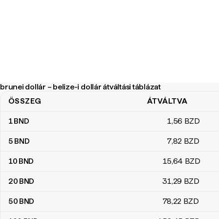
brunei dollár – belize-i dollár átváltási táblázat
ÖSSZEG
ÁTVÁLTVA
brunei dollár – belize-i dollár átváltási táblázat
1
BND
1
,56
BZD
5
BND
7
,82
BZD
10
BND
15
,64
BZD
20
BND
31
,29
BZD
50
BND
78
,22
BZD