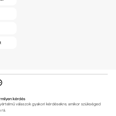
t
rmilyen kérdés
yértelmű válaszok gyakori kérdésekre, amikor szükséged
 rá.