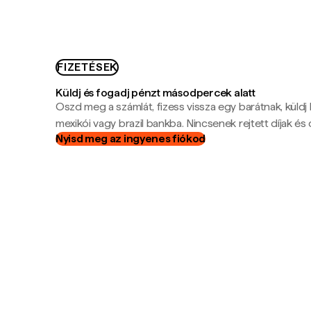
FIZETÉSEK
Küldj és fogadj pénzt másodpercek alatt
Oszd meg a számlát, fizess vissza egy barátnak, küldj
mexikói vagy brazil bankba. Nincsenek rejtett díjak és c
Nyisd meg az ingyenes fiókod