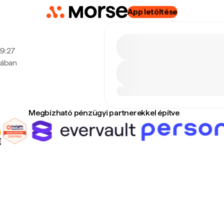
App letöltése
19:27
tában
Megbízható pénzügyi partnerekkel építve