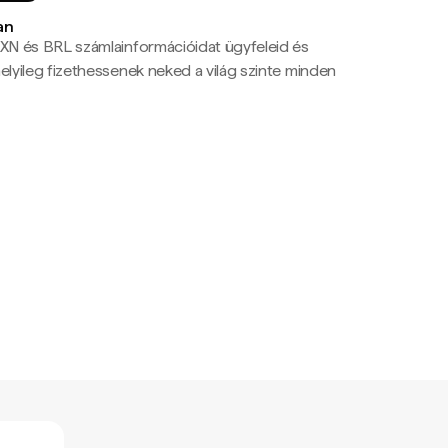
an
N és BRL számlainformációidat ügyfeleid és
yileg fizethessenek neked a világ szinte minden