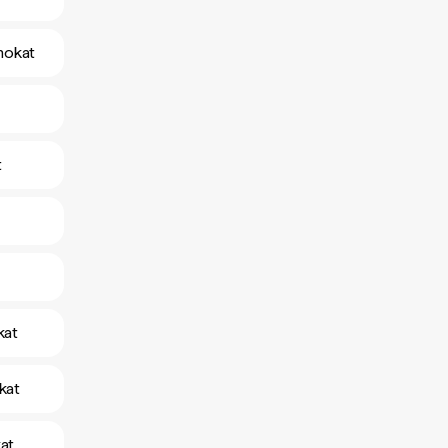
amokat
t
kat
kat
kat