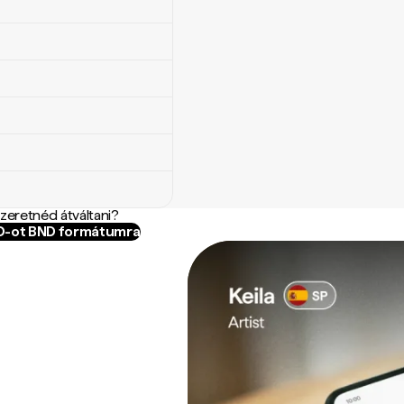
szeretnéd átváltani?
ZD-ot BND formátumra