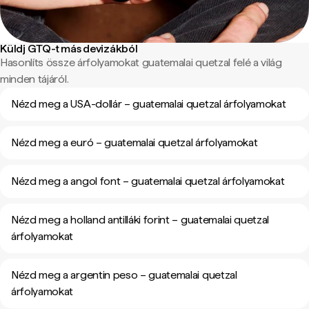
Küldj GTQ-t más devizákból
Hasonlíts össze árfolyamokat guatemalai quetzal felé a világ
minden tájáról.
Nézd meg a USA-dollár – guatemalai quetzal árfolyamokat
Nézd meg a euró – guatemalai quetzal árfolyamokat
Nézd meg a angol font – guatemalai quetzal árfolyamokat
Nézd meg a holland antilláki forint – guatemalai quetzal
árfolyamokat
Nézd meg a argentin peso – guatemalai quetzal
árfolyamokat