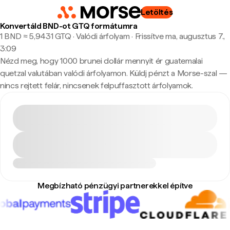
Letöltés
Konvertáld BND-ot GTQ formátumra
1 BND ≈ 5,9431 GTQ · Valódi árfolyam
·
Frissítve ma, augusztus 7.,
3:09
Nézd meg, hogy 1000 brunei dollár mennyit ér guatemalai
quetzal valutában valódi árfolyamon. Küldj pénzt a Morse-szal —
nincs rejtett felár, nincsenek felpuffasztott árfolyamok.
Megbízható pénzügyi partnerekkel építve