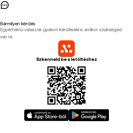
Bármilyen kérdés
Egyértelmű válaszok gyakori kérdésekre, amikor szükséged
van rá.
Szkenneld be a letöltéshez