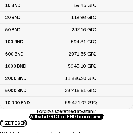
10
BND
59
,43
GTQ
20
BND
118
,86
GTQ
50
BND
297
,16
GTQ
100
BND
594
,31
GTQ
500
BND
2971
,55
GTQ
1000
BND
5943
,10
GTQ
2000
BND
11 886
,20
GTQ
5000
BND
29 715
,51
GTQ
10 000
BND
59 431
,02
GTQ
Fordítva szeretnéd átváltani?
Váltsd át GTQ-ot BND formátumra
FIZETÉSEK