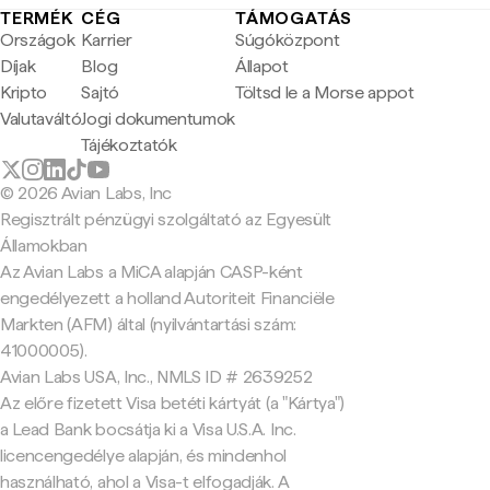
TERMÉK
CÉG
TÁMOGATÁS
Országok
Karrier
Súgóközpont
Díjak
Blog
Állapot
Kripto
Sajtó
Töltsd le a Morse appot
Valutaváltó
Jogi dokumentumok
Tájékoztatók
© 2026 Avian Labs, Inc
Regisztrált pénzügyi szolgáltató az Egyesült
Államokban
Az Avian Labs a MiCA alapján CASP-ként
engedélyezett a holland Autoriteit Financiële
Markten (AFM) által (nyilvántartási szám:
41000005).
Avian Labs USA, Inc., NMLS ID # 2639252
Az előre fizetett Visa betéti kártyát (a "Kártya")
a Lead Bank bocsátja ki a Visa U.S.A. Inc.
licencengedélye alapján, és mindenhol
használható, ahol a Visa-t elfogadják. A