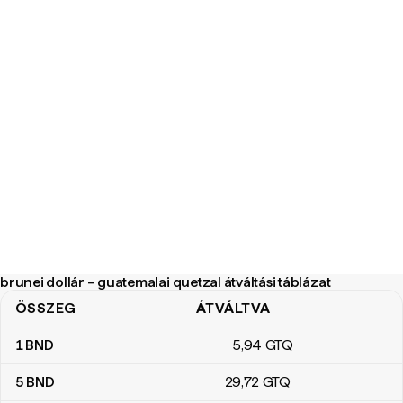
brunei dollár – guatemalai quetzal átváltási táblázat
ÖSSZEG
ÁTVÁLTVA
brunei dollár – guatemalai quetzal átváltási táblázat
1
BND
5
,94
GTQ
5
BND
29
,72
GTQ