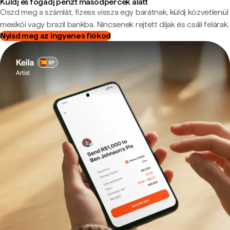
Küldj és fogadj pénzt másodpercek alatt
Oszd meg a számlát, fizess vissza egy barátnak, küldj közvetlenül
mexikói vagy brazil bankba. Nincsenek rejtett díjak és csáli felárak.
Nyisd meg az ingyenes fiókod