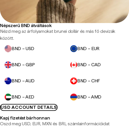
Népszerű BND átváltások
Nézd meg az árfolyamokat brunei dollár és más fő devizák
között.
BND – USD
BND – EUR
BND – GBP
BND – CAD
BND – AUD
BND – CHF
BND – AED
BND – AMD
USD ACCOUNT DETAILS
Kapj fizetést bárhonnan
Oszd meg USD, EUR, MXN és BRL számlainformációidat