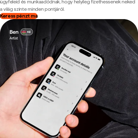
ügyfeleid és munkaadódnak, hogy helyileg fizethessenek neked
a világ szinte minden pontjáról.
Keress pénzt ma