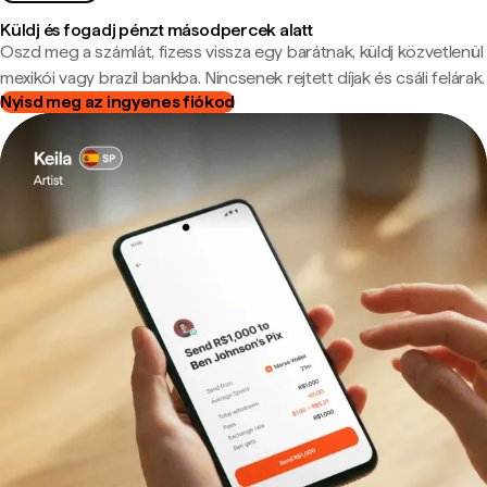
Küldj és fogadj pénzt másodpercek alatt
Oszd meg a számlát, fizess vissza egy barátnak, küldj közvetlenül
mexikói vagy brazil bankba. Nincsenek rejtett díjak és csáli felárak.
Nyisd meg az ingyenes fiókod