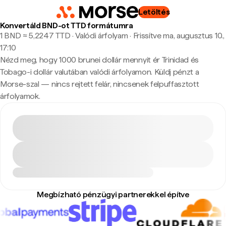
Letöltés
Konvertáld BND-ot TTD formátumra
1 BND ≈ 5,2247 TTD · Valódi árfolyam
·
Frissítve ma, augusztus 10.,
17:10
Nézd meg, hogy 1000 brunei dollár mennyit ér Trinidad és
Tobago-i dollár valutában valódi árfolyamon. Küldj pénzt a
Morse-szal — nincs rejtett felár, nincsenek felpuffasztott
árfolyamok.
Megbízható pénzügyi partnerekkel építve