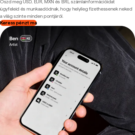
Oszd meg USD, EUR, MXN és BRL számlainformációidat
ügyfeleid és munkaadódnak, hogy helyileg fizethessenek neked
a világ szinte minden pontjáról.
Keress pénzt ma