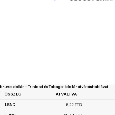
brunei dollár – Trinidad és Tobago-i dollár átváltási táblázat
ÖSSZEG
ÁTVÁLTVA
brunei dollár – Trinidad és Tobago-i dollár átváltási táblázat
1
BND
5
,22
TTD