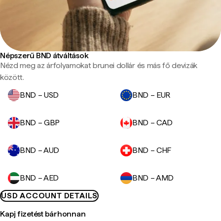
Népszerű BND átváltások
Nézd meg az árfolyamokat brunei dollár és más fő devizák
között.
BND – USD
BND – EUR
BND – GBP
BND – CAD
BND – AUD
BND – CHF
BND – AED
BND – AMD
USD ACCOUNT DETAILS
Kapj fizetést bárhonnan