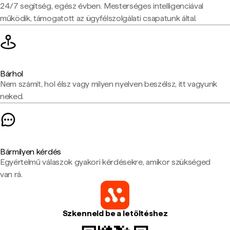
24/7 segítség, egész évben. Mesterséges intelligenciával
működik, támogatott az ügyfélszolgálati csapatunk által.
Bárhol
Nem számít, hol élsz vagy milyen nyelven beszélsz, itt vagyunk
neked.
Bármilyen kérdés
Egyértelmű válaszok gyakori kérdésekre, amikor szükséged
van rá.
Szkenneld be a letöltéshez