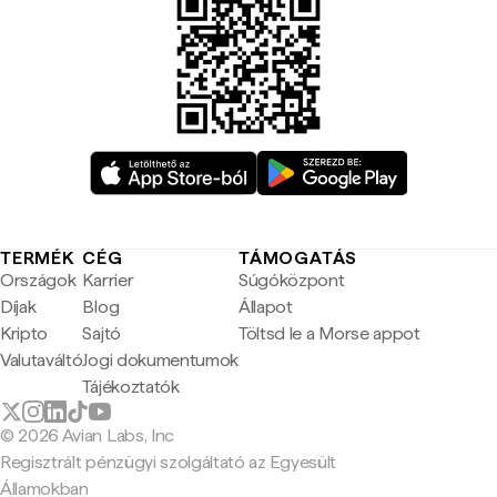
TERMÉK
CÉG
TÁMOGATÁS
Országok
Karrier
Súgóközpont
Díjak
Blog
Állapot
Kripto
Sajtó
Töltsd le a Morse appot
Valutaváltó
Jogi dokumentumok
Tájékoztatók
© 2026 Avian Labs, Inc
Regisztrált pénzügyi szolgáltató az Egyesült
Államokban