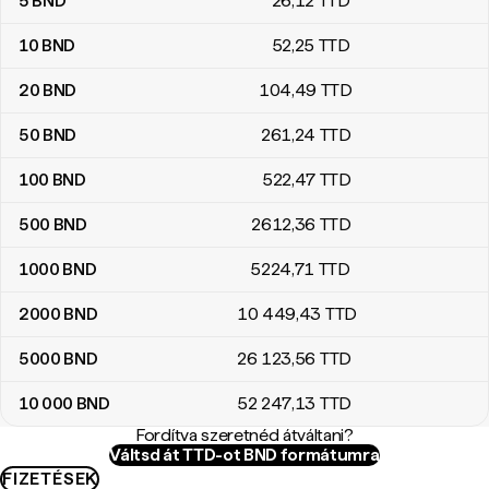
5
BND
26
,12
TTD
10
BND
52
,25
TTD
20
BND
104
,49
TTD
50
BND
261
,24
TTD
100
BND
522
,47
TTD
500
BND
2612
,36
TTD
1000
BND
5224
,71
TTD
2000
BND
10 449
,43
TTD
5000
BND
26 123
,56
TTD
10 000
BND
52 247
,13
TTD
Fordítva szeretnéd átváltani?
Váltsd át TTD-ot BND formátumra
FIZETÉSEK