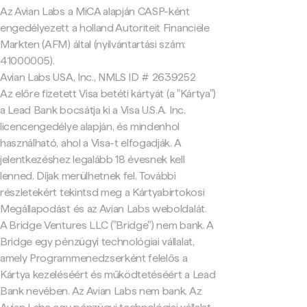
Az Avian Labs a MiCA alapján CASP-ként
engedélyezett a holland Autoriteit Financiële
Markten (AFM) által (nyilvántartási szám:
41000005).
Avian Labs USA, Inc., NMLS ID # 2639252
Az előre fizetett Visa betéti kártyát (a "Kártya")
a Lead Bank bocsátja ki a Visa U.S.A. Inc.
licencengedélye alapján, és mindenhol
használható, ahol a Visa-t elfogadják. A
jelentkezéshez legalább 18 évesnek kell
lenned. Díjak merülhetnek fel. További
részletekért tekintsd meg a Kártyabirtokosi
Megállapodást és az Avian Labs weboldalát.
A Bridge Ventures LLC ("Bridge") nem bank. A
Bridge egy pénzügyi technológiai vállalat,
amely Programmenedzserként felelős a
Kártya kezeléséért és működtetéséért a Lead
Bank nevében. Az Avian Labs nem bank. Az