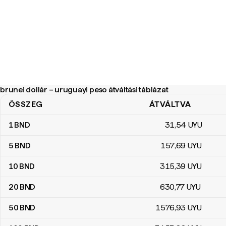
brunei dollár – uruguayi peso átváltási táblázat
ÖSSZEG
ÁTVÁLTVA
brunei dollár – uruguayi peso átváltási táblázat
1
BND
31
,54
UYU
5
BND
157
,69
UYU
10
BND
315
,39
UYU
20
BND
630
,77
UYU
50
BND
1576
,93
UYU