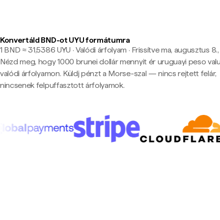
Konvertáld BND-ot UYU formátumra
1 BND ≈ 31,5386 UYU · Valódi árfolyam
·
Frissítve ma, augusztus 8.,
Nézd meg, hogy 1000 brunei dollár mennyit ér uruguayi peso val
valódi árfolyamon. Küldj pénzt a Morse-szal — nincs rejtett felár,
nincsenek felpuffasztott árfolyamok.