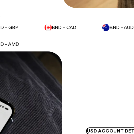
.
D – GBP
BND – CAD
BND – AUD
D – AMD
USD ACCOUNT DET