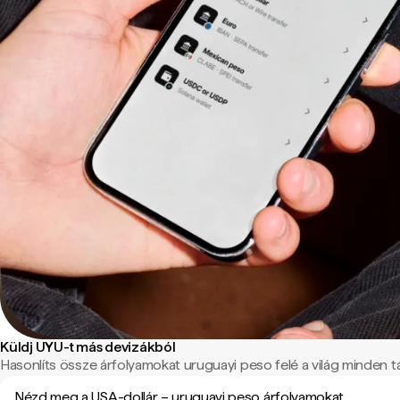
Küldj UYU-t más devizákból
Hasonlíts össze árfolyamokat uruguayi peso felé a világ minden tá
Nézd meg a USA-dollár – uruguayi peso árfolyamokat