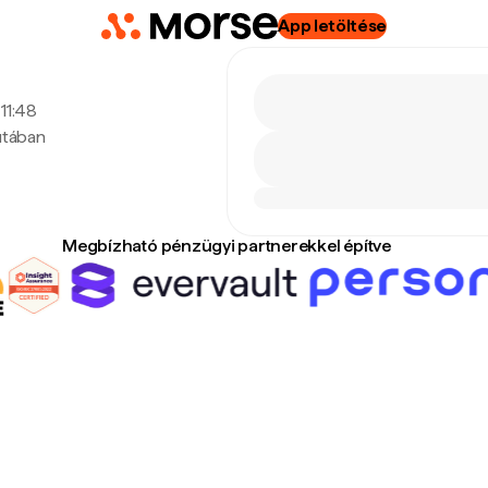
App letöltése
 11:48
utában
Megbízható pénzügyi partnerekkel építve