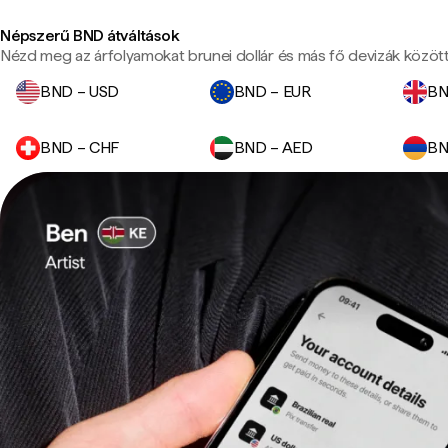
Népszerű BND átváltások
Nézd meg az árfolyamokat brunei dollár és más fő devizák között
BND – USD
BND – EUR
BN
BND – CHF
BND – AED
BN