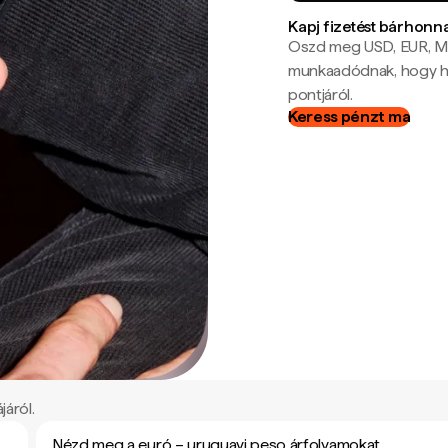
Kapj fizetést bárhonn
Oszd meg USD, EUR, MX
munkaadódnak, hogy hel
pontjáról.
Keress pénzt ma
járól.
Nézd meg a euró – uruguayi peso árfolyamokat