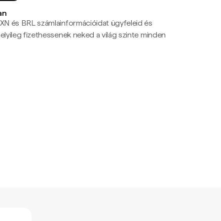
an
N és BRL számlainformációidat ügyfeleid és
yileg fizethessenek neked a világ szinte minden