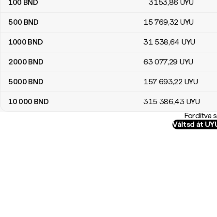
100
BND
3153
,86
UYU
500
BND
15 769
,32
UYU
1000
BND
31 538
,64
UYU
2000
BND
63 077
,29
UYU
5000
BND
157 693
,22
UYU
10 000
BND
315 386
,43
UYU
Fordítva 
Váltsd át U