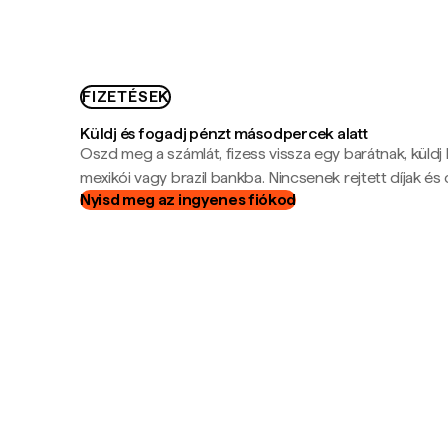
FIZETÉSEK
Küldj és fogadj pénzt másodpercek alatt
Oszd meg a számlát, fizess vissza egy barátnak, küldj
mexikói vagy brazil bankba. Nincsenek rejtett díjak és c
Nyisd meg az ingyenes fiókod