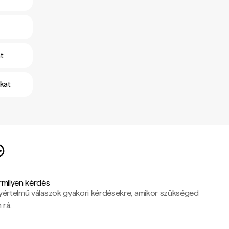
t
kat
rmilyen kérdés
yértelmű válaszok gyakori kérdésekre, amikor szükséged
 rá.