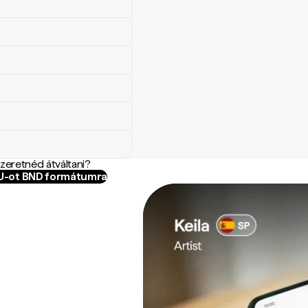
szeretnéd átváltani?
YU-ot BND formátumra