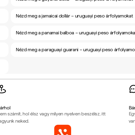
Nézd meg a jamaicai dollár – uruguayi peso árfolyamokat
Nézd meg a panamai balboa – uruguayi peso árfolyamoka
Nézd meg a paraguayi guarani – uruguayi peso árfolyamo
árhol
Bá
em számít, hol élsz vagy milyen nyelven beszélsz, itt
Eg
agyunk neked.
van