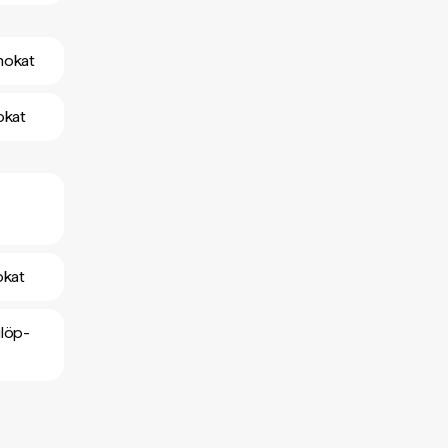
mokat
okat
okat
ülöp-