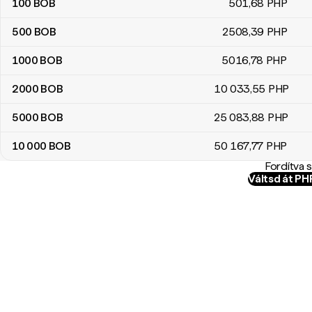
100
BOB
501
,68
PHP
500
BOB
2508
,39
PHP
1000
BOB
5016
,78
PHP
2000
BOB
10 033
,55
PHP
5000
BOB
25 083
,88
PHP
10 000
BOB
50 167
,77
PHP
Fordítva 
Váltsd át P