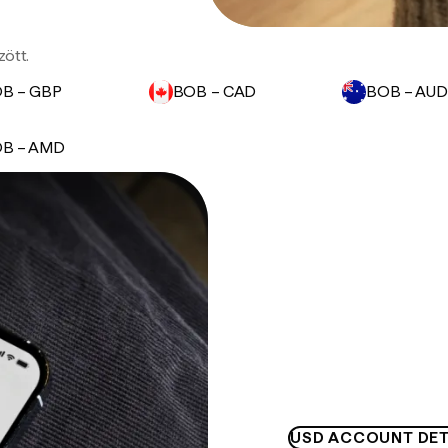
zött.
B – GBP
BOB – CAD
BOB – AUD
B – AMD
USD ACCOUNT DET