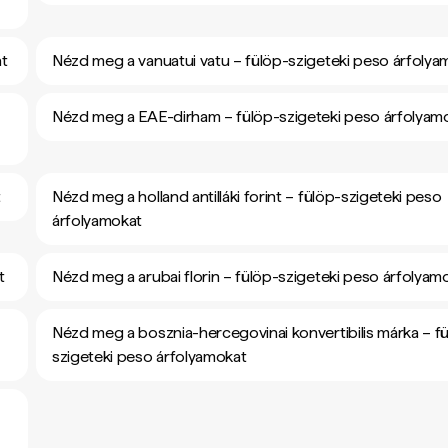
at
Nézd meg a vanuatui vatu – fülöp-szigeteki peso árfolya
Nézd meg a EAE-dirham – fülöp-szigeteki peso árfolyam
t
Nézd meg a holland antilláki forint – fülöp-szigeteki peso
árfolyamokat
t
Nézd meg a arubai florin – fülöp-szigeteki peso árfolyam
Nézd meg a bosznia-hercegovinai konvertibilis márka – f
szigeteki peso árfolyamokat