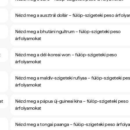
Nézd meg a ausztrál dollár – fülöp-szigeteki peso árfoly
Nézd meg a bhutáni ngultrum – fülöp-szigeteki peso
árfolyamokat
t
Nézd meg a dél-koreai won – fülöp-szigeteki peso
árfolyamokat
Nézd meg a maldív-szigeteki rufiyaa – fülöp-szigeteki pe
árfolyamokat
at
Nézd meg a pápua új-guineai kina – fülöp-szigeteki peso
árfolyamokat
Nézd meg a tongai paanga – fülöp-szigeteki peso árfoly