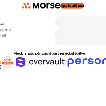
App letöltése
:41
ki peso
tett
Megbízható pénzügyi partnerekkel építve