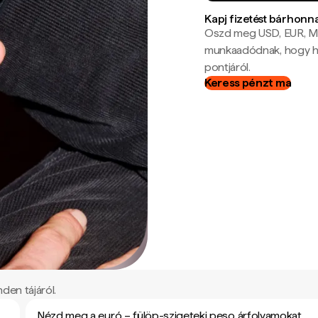
Kapj fizetést bárhonn
Oszd meg USD, EUR, MX
munkaadódnak, hogy hel
pontjáról.
Keress pénzt ma
den tájáról.
Nézd meg a euró – fülöp-szigeteki peso árfolyamokat