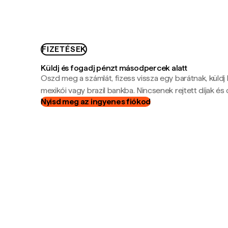
FIZETÉSEK
Küldj és fogadj pénzt másodpercek alatt
Oszd meg a számlát, fizess vissza egy barátnak, küldj
mexikói vagy brazil bankba. Nincsenek rejtett díjak és c
Nyisd meg az ingyenes fiókod