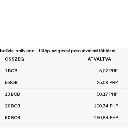
bolíviai boliviano – fülöp-szigeteki peso átváltási táblázat
ÖSSZEG
ÁTVÁLTVA
bolíviai boliviano – fülöp-szigeteki peso átváltási táblázat
1
BOB
5
,02
PHP
5
BOB
25
,08
PHP
10
BOB
50
,17
PHP
20
BOB
100
,34
PHP
50
BOB
250
,84
PHP