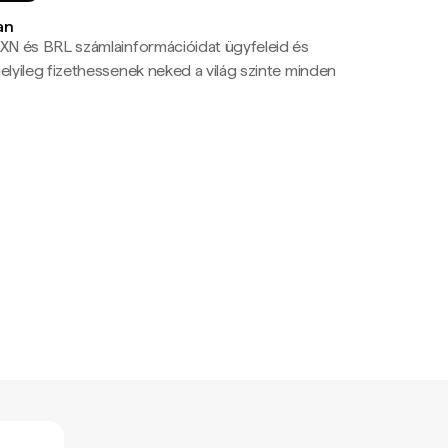
an
N és BRL számlainformációidat ügyfeleid és
yileg fizethessenek neked a világ szinte minden