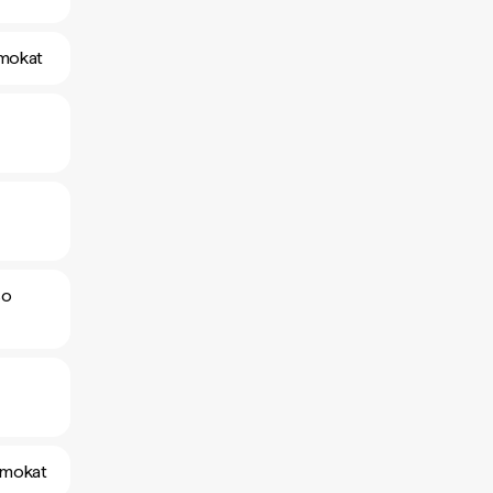
amokat
so
amokat