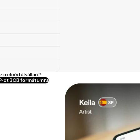
szeretnéd átváltani?
HP-ot BOB formátumra