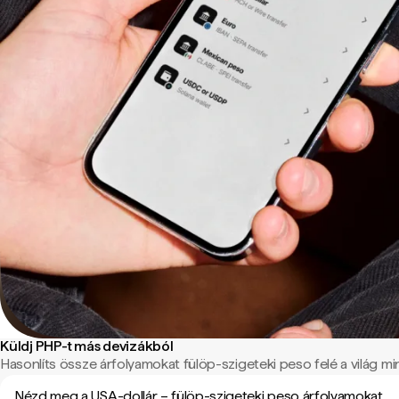
Küldj PHP-t más devizákból
Hasonlíts össze árfolyamokat fülöp-szigeteki peso felé a világ min
Nézd meg a USA-dollár – fülöp-szigeteki peso árfolyamokat