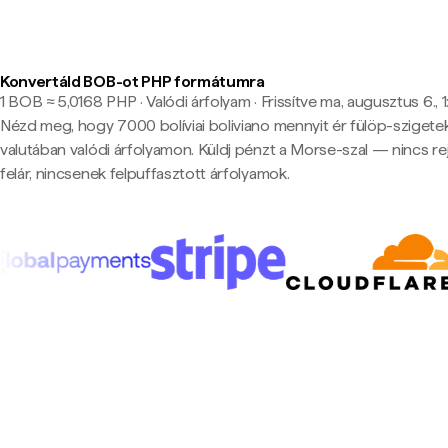
Konvertáld BOB-ot PHP formátumra
1 BOB ≈ 5,0168 PHP · Valódi árfolyam
·
Frissítve ma, augusztus 6., 1
Nézd meg, hogy 7000 bolíviai boliviano mennyit ér fülöp-szigete
valutában valódi árfolyamon. Küldj pénzt a Morse-szal — nincs rej
felár, nincsenek felpuffasztott árfolyamok.