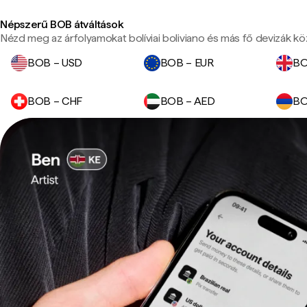
Népszerű BOB átváltások
Nézd meg az árfolyamokat bolíviai boliviano és más fő devizák kö
BOB – USD
BOB – EUR
BO
BOB – CHF
BOB – AED
BO