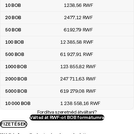
10
BOB
1238
,56
RWF
20
BOB
2477
,12
RWF
50
BOB
6192
,79
RWF
100
BOB
12 385
,58
RWF
500
BOB
61 927
,91
RWF
1000
BOB
123 855
,82
RWF
2000
BOB
247 711
,63
RWF
5000
BOB
619 279
,08
RWF
10 000
BOB
1 238 558
,16
RWF
Fordítva szeretnéd átváltani?
Váltsd át RWF-ot BOB formátumra
FIZETÉSEK