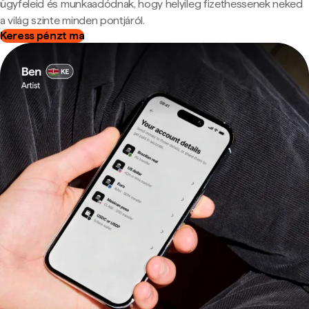
ügyfeleid és munkaadódnak, hogy helyileg fizethessenek neked
a világ szinte minden pontjáról.
Keress pénzt ma