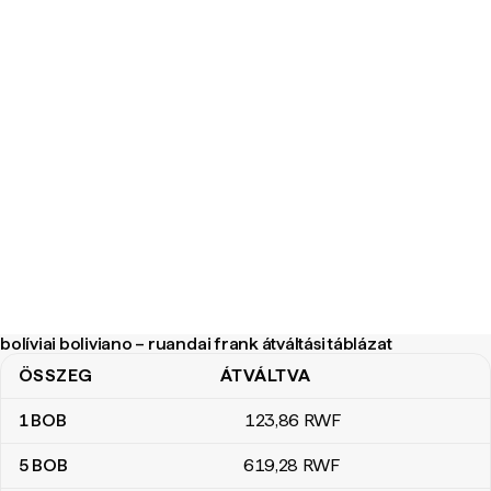
bolíviai boliviano – ruandai frank átváltási táblázat
ÖSSZEG
ÁTVÁLTVA
bolíviai boliviano – ruandai frank átváltási táblázat
1
BOB
123
,86
RWF
5
BOB
619
,28
RWF