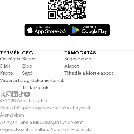
TERMÉK
CÉG
TÁMOGATÁS
Országok
Karrier
Súgóközpont
Díjak
Blog
Állapot
Kripto
Sajtó
Töltsd le a Morse appot
Valutaváltó
Jogi dokumentumok
Tájékoztatók
© 2026 Avian Labs, Inc
Regisztrált pénzügyi szolgáltató az Egyesült
Államokban
Az Avian Labs a MiCA alapján CASP-ként
engedélyezett a holland Autoriteit Financiële