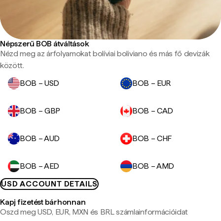
Népszerű BOB átváltások
Nézd meg az árfolyamokat bolíviai boliviano és más fő devizák
között.
BOB – USD
BOB – EUR
BOB – GBP
BOB – CAD
BOB – AUD
BOB – CHF
BOB – AED
BOB – AMD
USD ACCOUNT DETAILS
Kapj fizetést bárhonnan
Oszd meg USD, EUR, MXN és BRL számlainformációidat