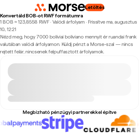
Letöltés
Konvertáld BOB-ot RWF formátumra
1 BOB ≈ 123,8558 RWF · Valódi árfolyam
·
Frissítve ma, augusztus
10., 12:21
Nézd meg, hogy 7000 bolíviai boliviano mennyit ér ruandai frank
valutában valódi árfolyamon. Küldj pénzt a Morse-szal — nincs
rejtett felár, nincsenek felpuffasztott árfolyamok.
Megbízható pénzügyi partnerekkel építve