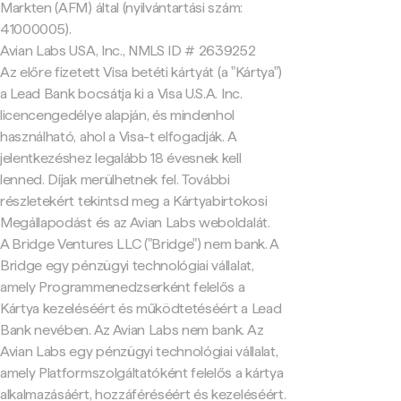
Markten (AFM) által (nyilvántartási szám:
41000005).
Avian Labs USA, Inc., NMLS ID # 2639252
Az előre fizetett Visa betéti kártyát (a "Kártya")
a Lead Bank bocsátja ki a Visa U.S.A. Inc.
licencengedélye alapján, és mindenhol
használható, ahol a Visa-t elfogadják. A
jelentkezéshez legalább 18 évesnek kell
lenned. Díjak merülhetnek fel. További
részletekért tekintsd meg a Kártyabirtokosi
Megállapodást és az Avian Labs weboldalát.
A Bridge Ventures LLC ("Bridge") nem bank. A
Bridge egy pénzügyi technológiai vállalat,
amely Programmenedzserként felelős a
Kártya kezeléséért és működtetéséért a Lead
Bank nevében. Az Avian Labs nem bank. Az
Avian Labs egy pénzügyi technológiai vállalat,
amely Platformszolgáltatóként felelős a kártya
alkalmazásáért, hozzáféréséért és kezeléséért.