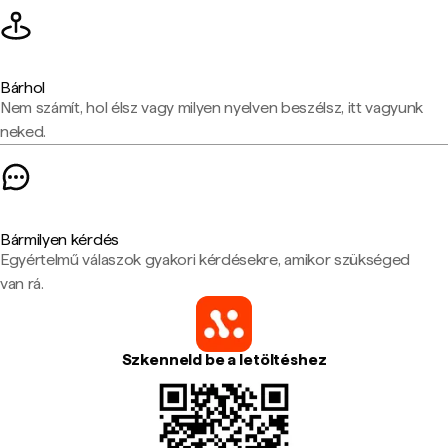
Bárhol
Nem számít, hol élsz vagy milyen nyelven beszélsz, itt vagyunk
neked.
Bármilyen kérdés
Egyértelmű válaszok gyakori kérdésekre, amikor szükséged
van rá.
Szkenneld be a letöltéshez