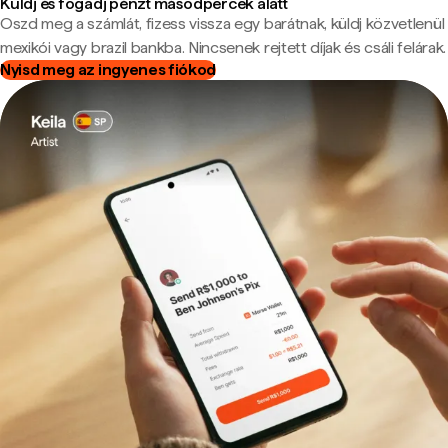
Küldj és fogadj pénzt másodpercek alatt
Oszd meg a számlát, fizess vissza egy barátnak, küldj közvetlenül
mexikói vagy brazil bankba. Nincsenek rejtett díjak és csáli felárak.
Nyisd meg az ingyenes fiókod