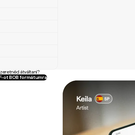
szeretnéd átváltani?
OF-ot BOB formátumra