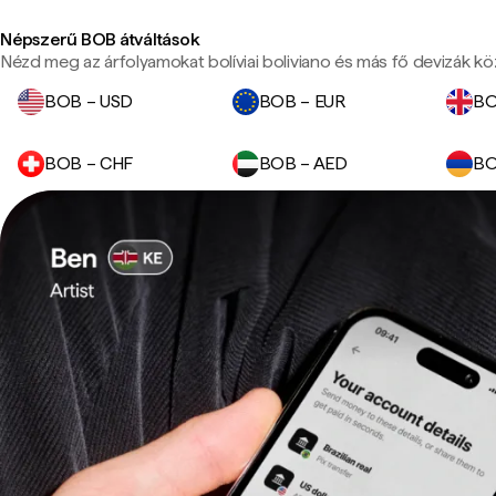
Népszerű BOB átváltások
Nézd meg az árfolyamokat bolíviai boliviano és más fő devizák kö
BOB – USD
BOB – EUR
BO
BOB – CHF
BOB – AED
BO