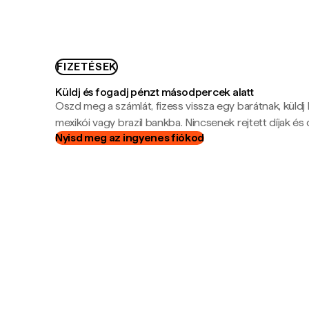
FIZETÉSEK
Küldj és fogadj pénzt másodpercek alatt
Oszd meg a számlát, fizess vissza egy barátnak, küldj
mexikói vagy brazil bankba. Nincsenek rejtett díjak és c
Nyisd meg az ingyenes fiókod