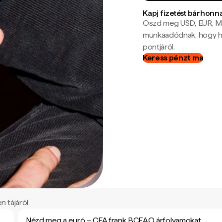
Kapj fizetést bárhonn
Oszd meg USD, EUR, MX
munkaadódnak, hogy hel
pontjáról.
Keress pénzt ma
 tájáról.
Nézd meg a euró – CFA frank BCEAO árfolyamokat