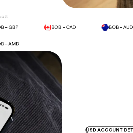
zött.
B – GBP
BOB – CAD
BOB – AUD
B – AMD
USD ACCOUNT DET