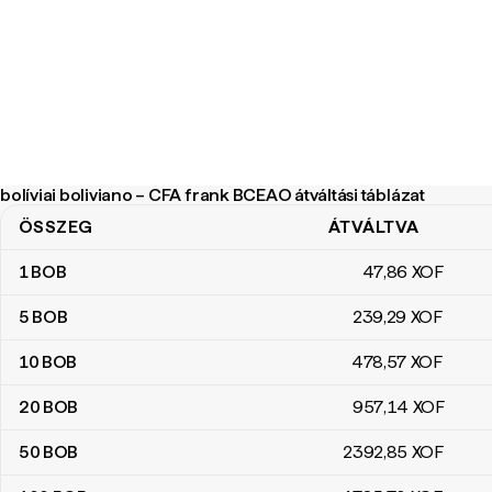
bolíviai boliviano – CFA frank BCEAO átváltási táblázat
ÖSSZEG
ÁTVÁLTVA
bolíviai boliviano – CFA frank BCEAO átváltási táblázat
1
BOB
47
,86
XOF
5
BOB
239
,29
XOF
10
BOB
478
,57
XOF
20
BOB
957
,14
XOF
50
BOB
2392
,85
XOF