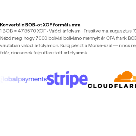
Konvertáld BOB-ot XOF formátumra
1 BOB ≈ 47,8570 XOF · Valódi árfolyam
·
Frissítve ma, augusztus 7.
Nézd meg, hogy 7000 bolíviai boliviano mennyit ér CFA frank B
valutában valódi árfolyamon. Küldj pénzt a Morse-szal — nincs rej
felár, nincsenek felpuffasztott árfolyamok.