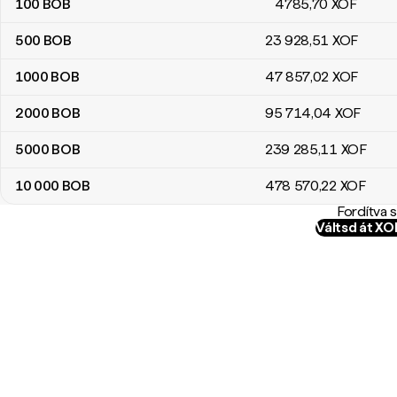
100
BOB
4785
,70
XOF
500
BOB
23 928
,51
XOF
1000
BOB
47 857
,02
XOF
2000
BOB
95 714
,04
XOF
5000
BOB
239 285
,11
XOF
10 000
BOB
478 570
,22
XOF
Fordítva 
Váltsd át X