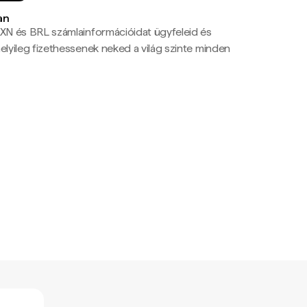
an
N és BRL számlainformációidat ügyfeleid és
yileg fizethessenek neked a világ szinte minden