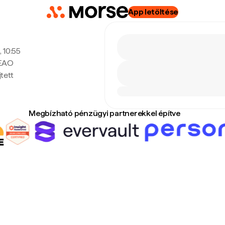
App letöltése
, 10:55
CEAO
tett
Megbízható pénzügyi partnerekkel építve