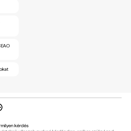
O
BCEAO
okat
rmilyen kérdés