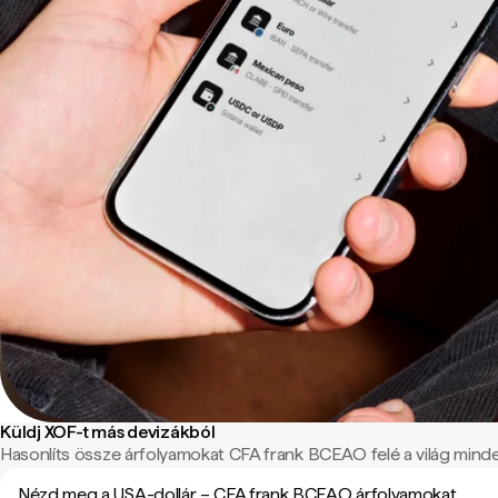
Küldj XOF-t más devizákból
Hasonlíts össze árfolyamokat CFA frank BCEAO felé a világ minden
Nézd meg a USA-dollár – CFA frank BCEAO árfolyamokat