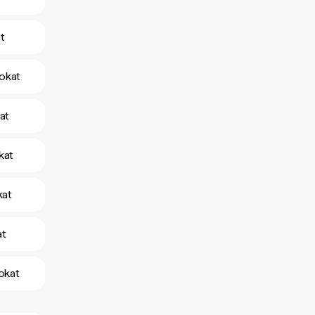
t
okat
at
kat
kat
at
okat