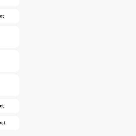
kat
at
kat