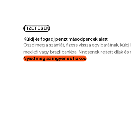
FIZETÉSEK
Küldj és fogadj pénzt másodpercek alatt
Oszd meg a számlát, fizess vissza egy barátnak, küldj
mexikói vagy brazil bankba. Nincsenek rejtett díjak és c
Nyisd meg az ingyenes fiókod