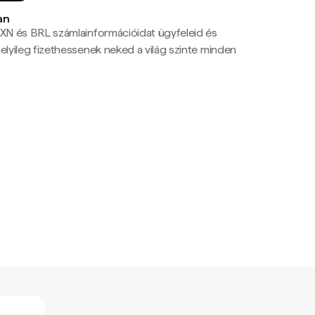
an
N és BRL számlainformációidat ügyfeleid és
yileg fizethessenek neked a világ szinte minden