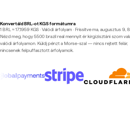
Konvertáld BRL-ot KGS formátumra
1 BRL ≈ 17,1959 KGS · Valódi árfolyam
·
Frissítve ma, augusztus 9., 8
Nézd meg, hogy 5500 brazil real mennyit ér kirgizisztáni szom va
valódi árfolyamon. Küldj pénzt a Morse-szal — nincs rejtett felár,
nincsenek felpuffasztott árfolyamok.