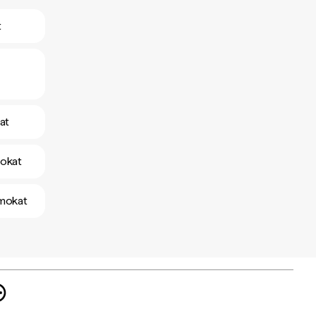
t
at
mokat
amokat