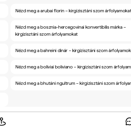
Nézd meg a arubai florin – kirgizisztáni szom árfolyamoka
Nézd meg a bosznia-hercegovinai konvertibilis márka –
kirgizisztáni szom árfolyamokat
Nézd meg a bahreini dinár – kirgizisztáni szom árfolyamok
Nézd meg a bolíviai boliviano – kirgizisztáni szom árfolya
Nézd meg a bhutáni ngultrum – kirgizisztáni szom árfoly