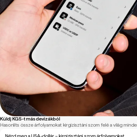
Küldj KGS-t más devizákból
Hasonlíts össze árfolyamokat kirgizisztáni szom felé a világ minden
Nézd meg a USA-dollár – kirgizisztáni szom árfolyamokat