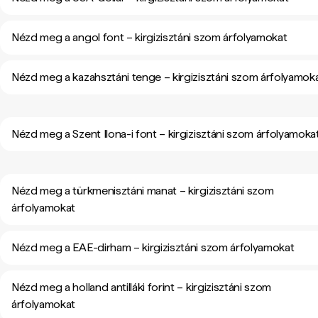
Nézd meg a angol font – kirgizisztáni szom árfolyamokat
Nézd meg a kazahsztáni tenge – kirgizisztáni szom árfolyamok
Nézd meg a Szent Ilona-i font – kirgizisztáni szom árfolyamoka
Nézd meg a türkmenisztáni manat – kirgizisztáni szom
árfolyamokat
Nézd meg a EAE-dirham – kirgizisztáni szom árfolyamokat
Nézd meg a holland antilláki forint – kirgizisztáni szom
árfolyamokat