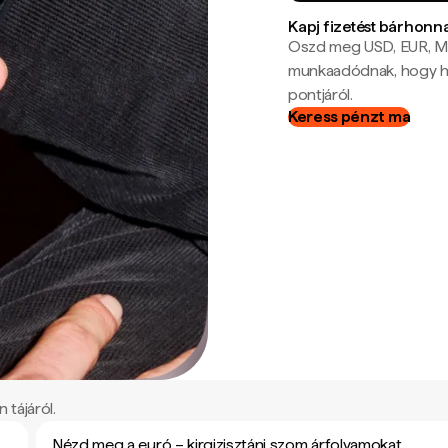
Kapj fizetést bárhonn
Oszd meg USD, EUR, MX
munkaadódnak, hogy hel
pontjáról.
Keress pénzt ma
 tájáról.
Nézd meg a euró – kirgizisztáni szom árfolyamokat