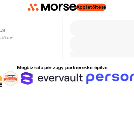
App letöltése
:31
lutában
Megbízható pénzügyi partnerekkel építve