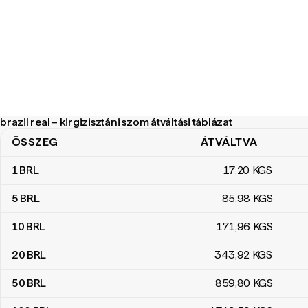
brazil real – kirgizisztáni szom átváltási táblázat
ÖSSZEG
ÁTVÁLTVA
brazil real – kirgizisztáni szom átváltási táblázat
1
BRL
17
,20
KGS
5
BRL
85
,98
KGS
10
BRL
171
,96
KGS
20
BRL
343
,92
KGS
50
BRL
859
,80
KGS