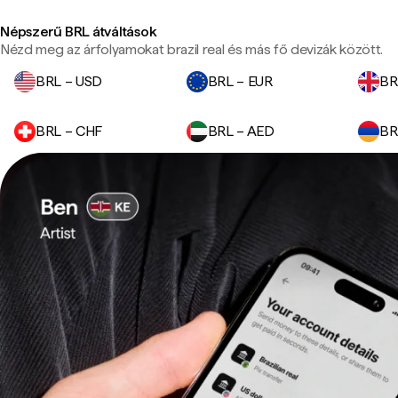
Népszerű BRL átváltások
Nézd meg az árfolyamokat brazil real és más fő devizák között.
BRL – USD
BRL – EUR
BR
BRL – CHF
BRL – AED
BR