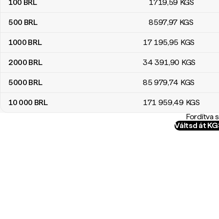
100
BRL
1719
,59
KGS
500
BRL
8597
,97
KGS
1000
BRL
17 195
,95
KGS
2000
BRL
34 391
,90
KGS
5000
BRL
85 979
,74
KGS
10 000
BRL
171 959
,49
KGS
Fordítva 
Váltsd át K