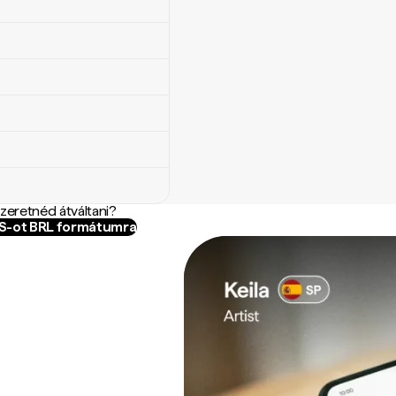
szeretnéd átváltani?
GS-ot BRL formátumra