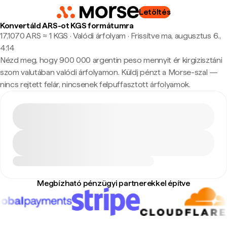
Letöltés
Konvertáld ARS-ot KGS formátumra
17,1070 ARS ≈ 1 KGS · Valódi árfolyam
·
Frissítve ma, augusztus 6.,
4:14
Nézd meg, hogy 900 000 argentin peso mennyit ér kirgizisztáni
szom valutában valódi árfolyamon. Küldj pénzt a Morse-szal —
nincs rejtett felár, nincsenek felpuffasztott árfolyamok.
Megbízható pénzügyi partnerekkel építve