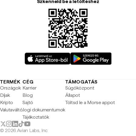
Szkenneld be a letöltéshez
TERMÉK
CÉG
TÁMOGATÁS
Országok
Karrier
Súgóközpont
Díjak
Blog
Állapot
Kripto
Sajtó
Töltsd le a Morse appot
Valutaváltó
Jogi dokumentumok
Tájékoztatók
© 2026 Avian Labs, Inc