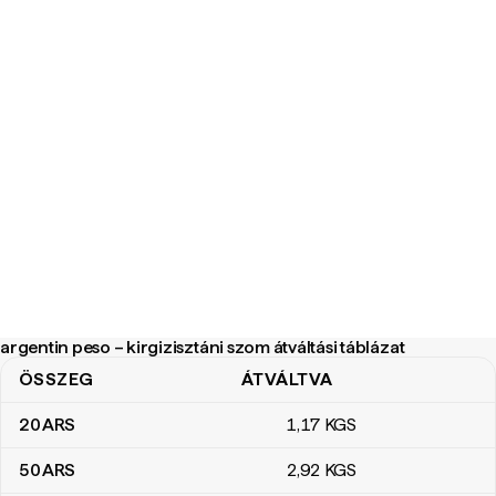
argentin peso – kirgizisztáni szom átváltási táblázat
ÖSSZEG
ÁTVÁLTVA
argentin peso – kirgizisztáni szom átváltási táblázat
20
ARS
1
,17
KGS
50
ARS
2
,92
KGS