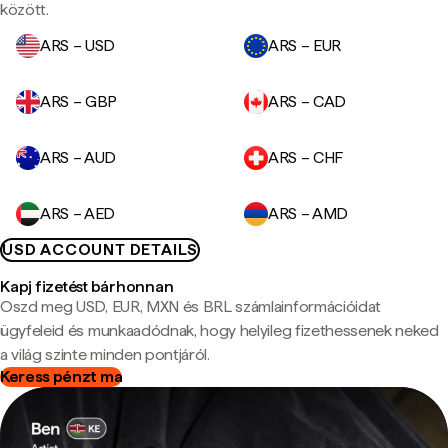
között.
ARS – USD
ARS – EUR
ARS – GBP
ARS – CAD
ARS – AUD
ARS – CHF
ARS – AED
ARS – AMD
USD ACCOUNT DETAILS
Kapj fizetést bárhonnan
Oszd meg USD, EUR, MXN és BRL számlainformációidat
ügyfeleid és munkaadódnak, hogy helyileg fizethessenek neked
a világ szinte minden pontjáról.
Keress pénzt ma