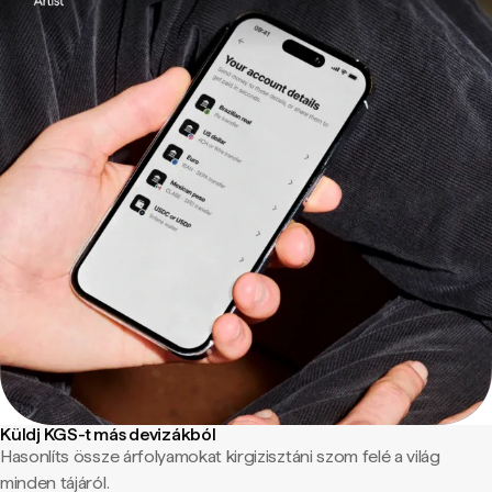
Küldj KGS-t más devizákból
Hasonlíts össze árfolyamokat kirgizisztáni szom felé a világ
minden tájáról.