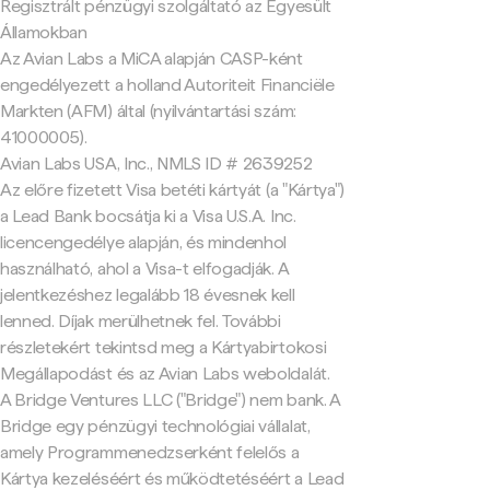
Regisztrált pénzügyi szolgáltató az Egyesült
Államokban
Az Avian Labs a MiCA alapján CASP-ként
engedélyezett a holland Autoriteit Financiële
Markten (AFM) által (nyilvántartási szám:
41000005).
Avian Labs USA, Inc., NMLS ID # 2639252
Az előre fizetett Visa betéti kártyát (a "Kártya")
a Lead Bank bocsátja ki a Visa U.S.A. Inc.
licencengedélye alapján, és mindenhol
használható, ahol a Visa-t elfogadják. A
jelentkezéshez legalább 18 évesnek kell
lenned. Díjak merülhetnek fel. További
részletekért tekintsd meg a Kártyabirtokosi
Megállapodást és az Avian Labs weboldalát.
A Bridge Ventures LLC ("Bridge") nem bank. A
Bridge egy pénzügyi technológiai vállalat,
amely Programmenedzserként felelős a
Kártya kezeléséért és működtetéséért a Lead