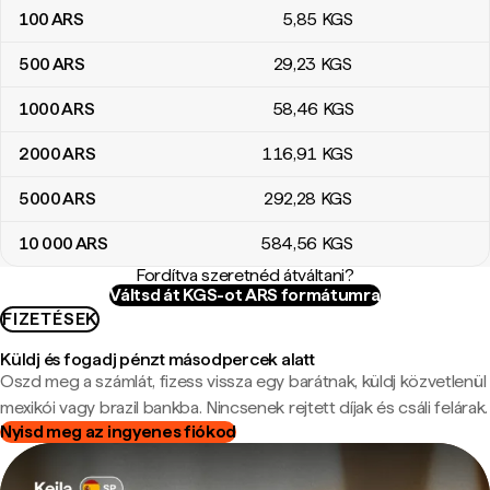
100
ARS
5
,85
KGS
500
ARS
29
,23
KGS
1000
ARS
58
,46
KGS
2000
ARS
116
,91
KGS
5000
ARS
292
,28
KGS
10 000
ARS
584
,56
KGS
Fordítva szeretnéd átváltani?
Váltsd át KGS-ot ARS formátumra
FIZETÉSEK
Küldj és fogadj pénzt másodpercek alatt
Oszd meg a számlát, fizess vissza egy barátnak, küldj közvetlenül
mexikói vagy brazil bankba. Nincsenek rejtett díjak és csáli felárak.
Nyisd meg az ingyenes fiókod