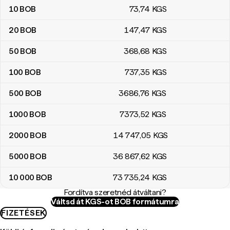
10
BOB
73
,74
KGS
20
BOB
147
,47
KGS
50
BOB
368
,68
KGS
100
BOB
737
,35
KGS
500
BOB
3686
,76
KGS
1000
BOB
7373
,52
KGS
2000
BOB
14 747
,05
KGS
5000
BOB
36 867
,62
KGS
10 000
BOB
73 735
,24
KGS
Fordítva szeretnéd átváltani?
Váltsd át KGS-ot BOB formátumra
FIZETÉSEK