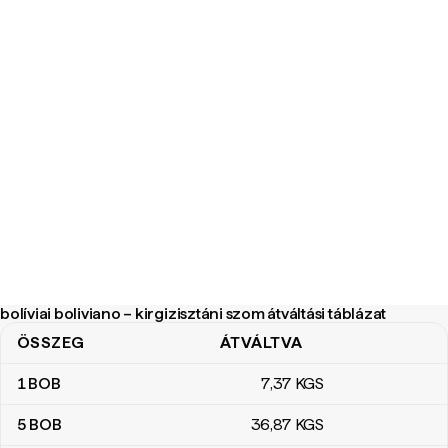
bolíviai boliviano – kirgizisztáni szom átváltási táblázat
ÖSSZEG
ÁTVÁLTVA
bolíviai boliviano – kirgizisztáni szom átváltási táblázat
1
BOB
7
,37
KGS
5
BOB
36
,87
KGS