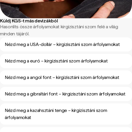
Küldj KGS-t más devizákból
Hasonlíts össze árfolyamokat kirgizisztáni szom felé a világ
minden tájáról.
Nézd meg a USA-dollár – kirgizisztáni szom árfolyamokat
Nézd meg a euró – kirgizisztáni szom árfolyamokat
Nézd meg a angol font – kirgizisztáni szom árfolyamokat
Nézd meg a gibraltári font – kirgizisztáni szom árfolyamokat
Nézd meg a kazahsztáni tenge – kirgizisztáni szom
árfolyamokat