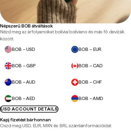
Népszerű BOB átváltások
Nézd meg az árfolyamokat bolíviai boliviano és más fő devizák
között.
BOB – USD
BOB – EUR
BOB – GBP
BOB – CAD
BOB – AUD
BOB – CHF
BOB – AED
BOB – AMD
USD ACCOUNT DETAILS
Kapj fizetést bárhonnan
Oszd meg USD, EUR, MXN és BRL számlainformációidat