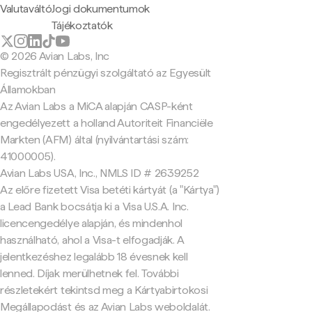
Valutaváltó
Jogi dokumentumok
Tájékoztatók
© 2026 Avian Labs, Inc
Regisztrált pénzügyi szolgáltató az Egyesült
Államokban
Az Avian Labs a MiCA alapján CASP-ként
engedélyezett a holland Autoriteit Financiële
Markten (AFM) által (nyilvántartási szám:
41000005).
Avian Labs USA, Inc., NMLS ID # 2639252
Az előre fizetett Visa betéti kártyát (a "Kártya")
a Lead Bank bocsátja ki a Visa U.S.A. Inc.
licencengedélye alapján, és mindenhol
használható, ahol a Visa-t elfogadják. A
jelentkezéshez legalább 18 évesnek kell
lenned. Díjak merülhetnek fel. További
részletekért tekintsd meg a Kártyabirtokosi
Megállapodást és az Avian Labs weboldalát.