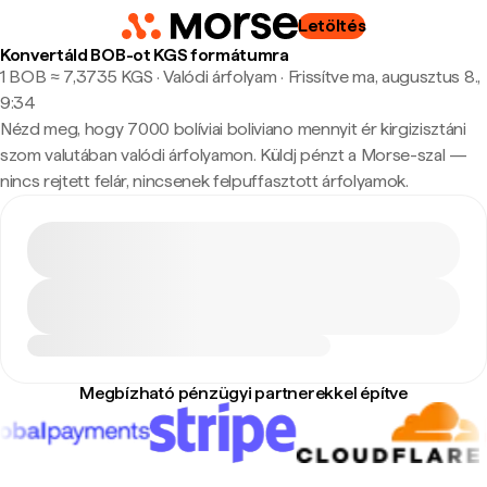
Letöltés
Konvertáld BOB-ot KGS formátumra
1 BOB ≈ 7,3735 KGS · Valódi árfolyam
·
Frissítve ma, augusztus 8.,
9:34
Nézd meg, hogy 7000 bolíviai boliviano mennyit ér kirgizisztáni
szom valutában valódi árfolyamon. Küldj pénzt a Morse-szal —
nincs rejtett felár, nincsenek felpuffasztott árfolyamok.
Megbízható pénzügyi partnerekkel építve