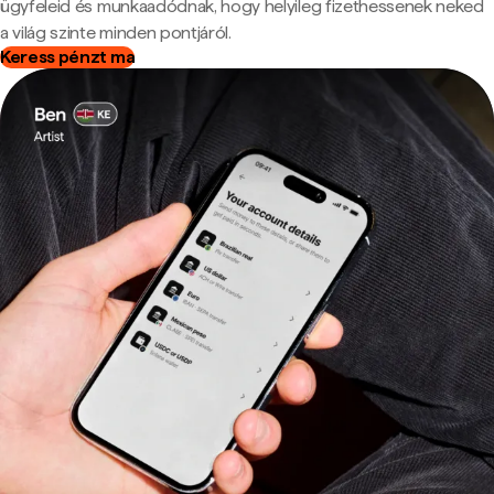
ügyfeleid és munkaadódnak, hogy helyileg fizethessenek neked
a világ szinte minden pontjáról.
Keress pénzt ma