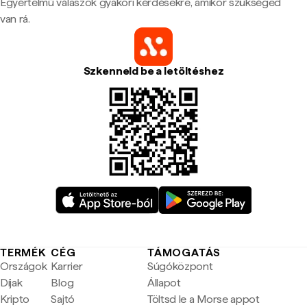
Egyértelmű válaszok gyakori kérdésekre, amikor szükséged
van rá.
Szkenneld be a letöltéshez
TERMÉK
CÉG
TÁMOGATÁS
Országok
Karrier
Súgóközpont
Díjak
Blog
Állapot
Kripto
Sajtó
Töltsd le a Morse appot