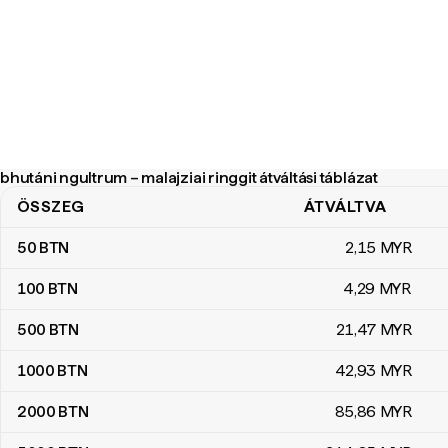
bhutáni ngultrum – malajziai ringgit átváltási táblázat
ÖSSZEG
ÁTVÁLTVA
bhutáni ngultrum – malajziai ringgit átváltási táblázat
50
BTN
2
,15
MYR
100
BTN
4
,29
MYR
500
BTN
21
,47
MYR
1000
BTN
42
,93
MYR
2000
BTN
85
,86
MYR