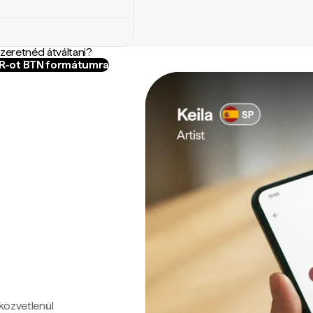
szeretnéd átváltani?
YR-ot BTN formátumra
 közvetlenül