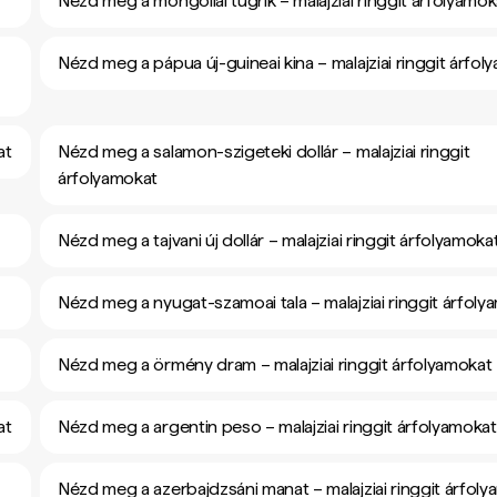
Nézd meg a mongóliai tugrik – malajziai ringgit árfolyamok
Nézd meg a pápua új-guineai kina – malajziai ringgit árfol
at
Nézd meg a salamon-szigeteki dollár – malajziai ringgit
árfolyamokat
Nézd meg a tajvani új dollár – malajziai ringgit árfolyamoka
Nézd meg a nyugat-szamoai tala – malajziai ringgit árfoly
Nézd meg a örmény dram – malajziai ringgit árfolyamokat
at
Nézd meg a argentin peso – malajziai ringgit árfolyamokat
Nézd meg a azerbajdzsáni manat – malajziai ringgit árfol