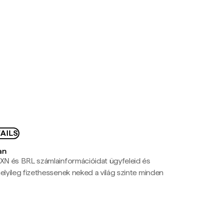
AILS
an
N és BRL számlainformációidat ügyfeleid és
yileg fizethessenek neked a világ szinte minden