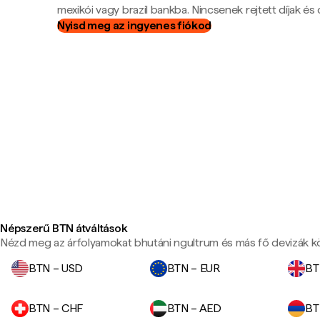
mexikói vagy brazil bankba. Nincsenek rejtett díjak és c
Nyisd meg az ingyenes fiókod
Népszerű BTN átváltások
Nézd meg az árfolyamokat bhutáni ngultrum és más fő devizák k
BTN – USD
BTN – EUR
BT
BTN – CHF
BTN – AED
BT