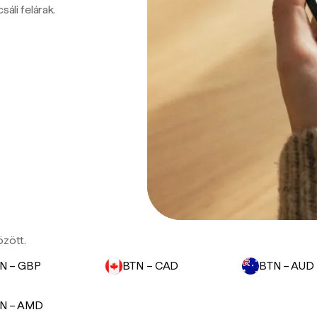
sáli felárak.
özött.
N – GBP
BTN – CAD
BTN – AUD
N – AMD