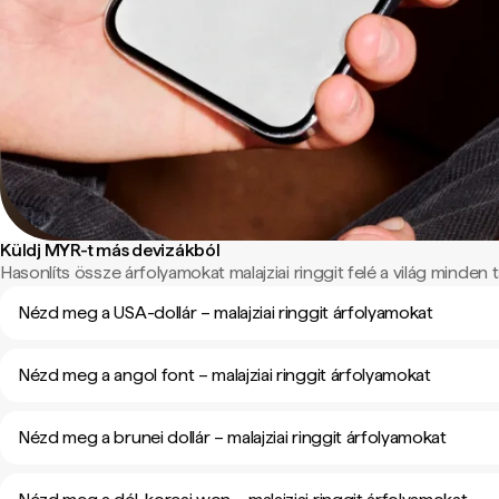
Küldj MYR-t más devizákból
Hasonlíts össze árfolyamokat malajziai ringgit felé a világ minden tá
Nézd meg a USA-dollár – malajziai ringgit árfolyamokat
Nézd meg a angol font – malajziai ringgit árfolyamokat
Nézd meg a brunei dollár – malajziai ringgit árfolyamokat