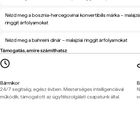
Nézd meg a bosznia-hercegovinai konvertibilis márka – malajzia
ringgit árfolyamokat
Nézd meg a bahreini dinár – malajziai ringgit árfolyamokat
Támogatás, amire számíthatsz
Bármikor
B
24/7 segítség, egész évben. Mesterséges intelligenciával
N
működik, támogatott az ügyfélszolgálati csapatunk által.
v