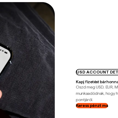
USD ACCOUNT DET
Kapj fizetést bárhonn
Oszd meg USD, EUR, MX
munkaadódnak, hogy hel
pontjáról.
Keress pénzt ma