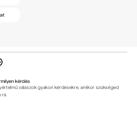
kat
rmilyen kérdés
yértelmű válaszok gyakori kérdésekre, amikor szükséged
 rá.