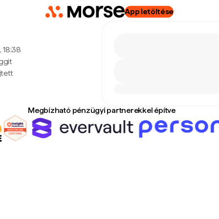
App letöltése
, 18:38
ggit
tett
Megbízható pénzügyi partnerekkel építve