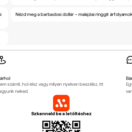
i
Nézd meg a barbadosi dollár – malajziai ringgit árfolyamo
árhol
Bá
em számít, hol élsz vagy milyen nyelven beszélsz, itt
Eg
agyunk neked.
van
Szkenneld be a letöltéshez