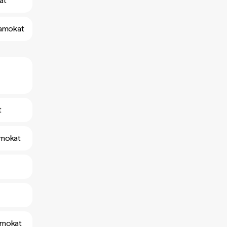
at
yamokat
t
amokat
yamokat