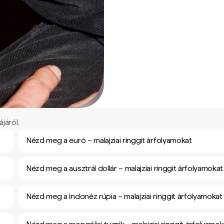
járól.
Nézd meg a euró – malajziai ringgit árfolyamokat
Nézd meg a ausztrál dollár – malajziai ringgit árfolyamokat
Nézd meg a indonéz rúpia – malajziai ringgit árfolyamokat