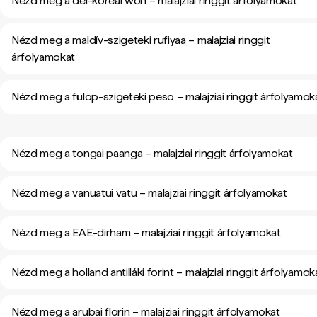
Nézd meg a dél-koreai won – malajziai ringgit árfolyamokat
Nézd meg a maldív-szigeteki rufiyaa – malajziai ringgit
árfolyamokat
Nézd meg a fülöp-szigeteki peso – malajziai ringgit árfolyamok
Nézd meg a tongai paanga – malajziai ringgit árfolyamokat
Nézd meg a vanuatui vatu – malajziai ringgit árfolyamokat
Nézd meg a EAE-dirham – malajziai ringgit árfolyamokat
Nézd meg a holland antilláki forint – malajziai ringgit árfolyamok
Nézd meg a arubai florin – malajziai ringgit árfolyamokat