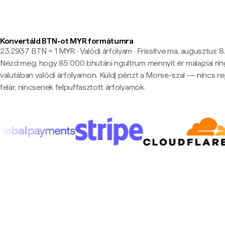
Konvertáld BTN-ot MYR formátumra
23,2937 BTN ≈ 1 MYR · Valódi árfolyam
·
Frissítve ma, augusztus 8.
Nézd meg, hogy 85 000 bhutáni ngultrum mennyit ér malajziai rin
valutában valódi árfolyamon. Küldj pénzt a Morse-szal — nincs rej
felár, nincsenek felpuffasztott árfolyamok.