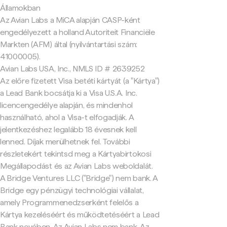
Államokban
Az Avian Labs a MiCA alapján CASP-ként
engedélyezett a holland Autoriteit Financiële
Markten (AFM) által (nyilvántartási szám:
41000005).
Avian Labs USA, Inc., NMLS ID # 2639252
Az előre fizetett Visa betéti kártyát (a "Kártya")
a Lead Bank bocsátja ki a Visa U.S.A. Inc.
licencengedélye alapján, és mindenhol
használható, ahol a Visa-t elfogadják. A
jelentkezéshez legalább 18 évesnek kell
lenned. Díjak merülhetnek fel. További
részletekért tekintsd meg a Kártyabirtokosi
Megállapodást és az Avian Labs weboldalát.
A Bridge Ventures LLC ("Bridge") nem bank. A
Bridge egy pénzügyi technológiai vállalat,
amely Programmenedzserként felelős a
Kártya kezeléséért és működtetéséért a Lead
Bank nevében. Az Avian Labs nem bank. Az