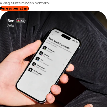
a világ szinte minden pontjáról.
Keress pénzt ma