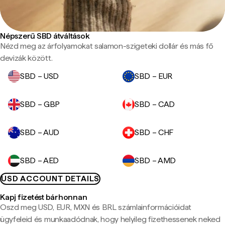
Népszerű SBD átváltások
Nézd meg az árfolyamokat salamon-szigeteki dollár és más fő
devizák között.
SBD – USD
SBD – EUR
SBD – GBP
SBD – CAD
SBD – AUD
SBD – CHF
SBD – AED
SBD – AMD
USD ACCOUNT DETAILS
Kapj fizetést bárhonnan
Oszd meg USD, EUR, MXN és BRL számlainformációidat
ügyfeleid és munkaadódnak, hogy helyileg fizethessenek neked