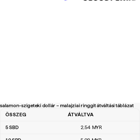
salamon-szigeteki dollár – malajziai ringgit átváltási táblázat
ÖSSZEG
ÁTVÁLTVA
salamon-szigeteki dollár – malajziai ringgit átváltási táblázat
5
SBD
2
,54
MYR