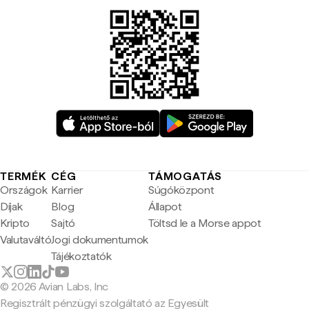
TERMÉK
CÉG
TÁMOGATÁS
Országok
Karrier
Súgóközpont
Díjak
Blog
Állapot
Kripto
Sajtó
Töltsd le a Morse appot
Valutaváltó
Jogi dokumentumok
Tájékoztatók
© 2026 Avian Labs, Inc
Regisztrált pénzügyi szolgáltató az Egyesült