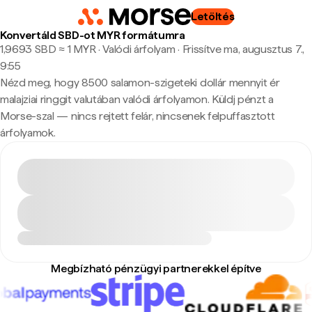
Letöltés
Konvertáld SBD-ot MYR formátumra
1,9693 SBD ≈ 1 MYR · Valódi árfolyam
·
Frissítve ma, augusztus 7.,
9:55
Nézd meg, hogy 8500 salamon-szigeteki dollár mennyit ér
malajziai ringgit valutában valódi árfolyamon. Küldj pénzt a
Morse-szal — nincs rejtett felár, nincsenek felpuffasztott
árfolyamok.
Megbízható pénzügyi partnerekkel építve