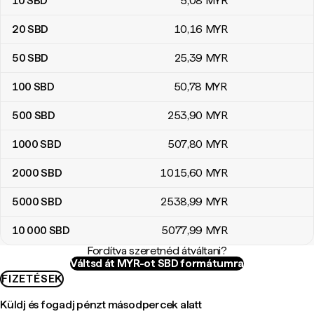
10
SBD
5
,08
MYR
20
SBD
10
,16
MYR
50
SBD
25
,39
MYR
100
SBD
50
,78
MYR
500
SBD
253
,90
MYR
1000
SBD
507
,80
MYR
2000
SBD
1015
,60
MYR
5000
SBD
2538
,99
MYR
10 000
SBD
5077
,99
MYR
Fordítva szeretnéd átváltani?
Váltsd át MYR-ot SBD formátumra
FIZETÉSEK
Küldj és fogadj pénzt másodpercek alatt