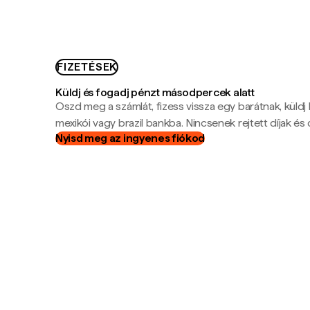
FIZETÉSEK
Küldj és fogadj pénzt másodpercek alatt
Oszd meg a számlát, fizess vissza egy barátnak, küldj
mexikói vagy brazil bankba. Nincsenek rejtett díjak és c
Nyisd meg az ingyenes fiókod