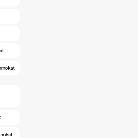
at
yamokat
t
amokat