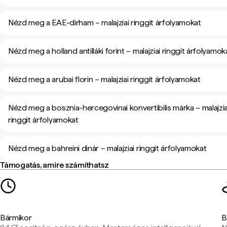
Nézd meg a EAE-dirham – malajziai ringgit árfolyamokat
Nézd meg a holland antilláki forint – malajziai ringgit árfolyamok
Nézd meg a arubai florin – malajziai ringgit árfolyamokat
Nézd meg a bosznia-hercegovinai konvertibilis márka – malajzia
ringgit árfolyamokat
Nézd meg a bahreini dinár – malajziai ringgit árfolyamokat
Támogatás, amire számíthatsz
Bármikor
B