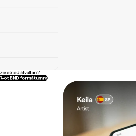
szeretnéd átváltani?
YR-ot BND formátumra