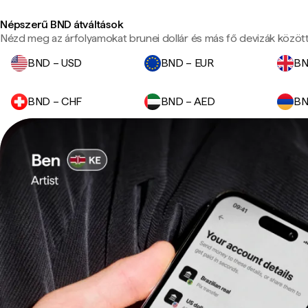
Népszerű BND átváltások
Nézd meg az árfolyamokat brunei dollár és más fő devizák között
BND – USD
BND – EUR
BN
BND – CHF
BND – AED
BN