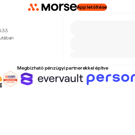
App letöltése
3:33
lutában
Megbízható pénzügyi partnerekkel építve