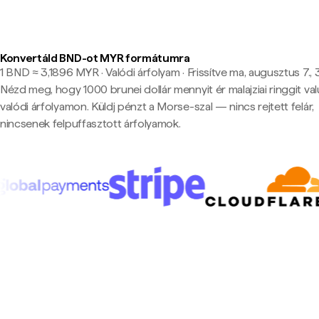
Konvertáld BND-ot MYR formátumra
1 BND ≈ 3,1896 MYR · Valódi árfolyam
·
Frissítve ma, augusztus 7., 
Nézd meg, hogy 1000 brunei dollár mennyit ér malajziai ringgit va
valódi árfolyamon. Küldj pénzt a Morse-szal — nincs rejtett felár,
nincsenek felpuffasztott árfolyamok.