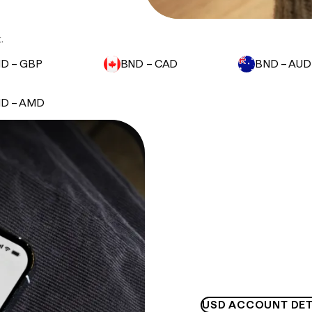
.
D – GBP
BND – CAD
BND – AUD
D – AMD
USD ACCOUNT DET