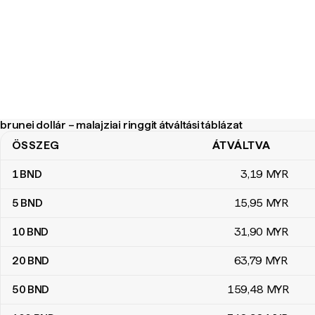
brunei dollár – malajziai ringgit átváltási táblázat
ÖSSZEG
ÁTVÁLTVA
brunei dollár – malajziai ringgit átváltási táblázat
1
BND
3
,19
MYR
5
BND
15
,95
MYR
10
BND
31
,90
MYR
20
BND
63
,79
MYR
50
BND
159
,48
MYR