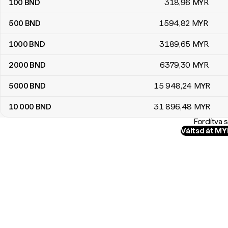
100
BND
318
,96
MYR
500
BND
1594
,82
MYR
1000
BND
3189
,65
MYR
2000
BND
6379
,30
MYR
5000
BND
15 948
,24
MYR
10 000
BND
31 896
,48
MYR
Fordítva 
Váltsd át M