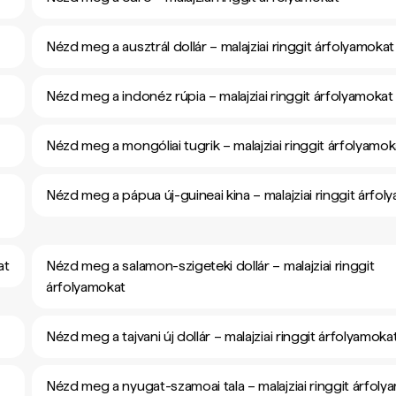
Nézd meg a ausztrál dollár – malajziai ringgit árfolyamokat
Nézd meg a indonéz rúpia – malajziai ringgit árfolyamokat
Nézd meg a mongóliai tugrik – malajziai ringgit árfolyamok
Nézd meg a pápua új-guineai kina – malajziai ringgit árfol
at
Nézd meg a salamon-szigeteki dollár – malajziai ringgit
árfolyamokat
Nézd meg a tajvani új dollár – malajziai ringgit árfolyamoka
Nézd meg a nyugat-szamoai tala – malajziai ringgit árfoly