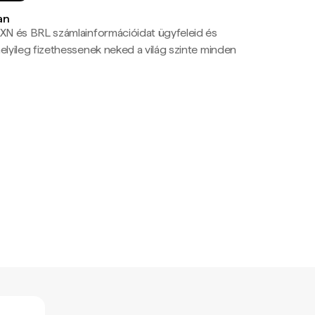
an
N és BRL számlainformációidat ügyfeleid és
yileg fizethessenek neked a világ szinte minden