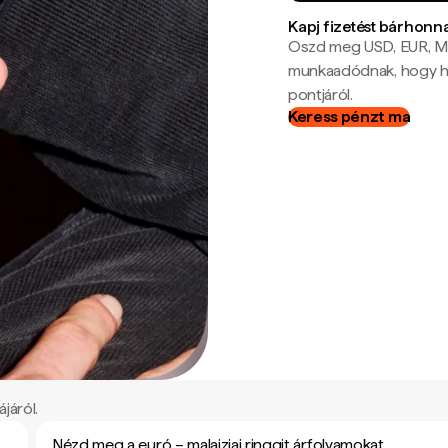
Kapj fizetést bárhonn
Oszd meg USD, EUR, MX
munkaadódnak, hogy hel
pontjáról.
Keress pénzt ma
járól.
Nézd meg a euró – malajziai ringgit árfolyamokat