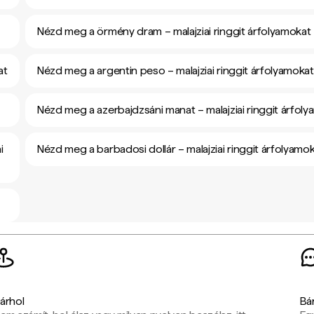
Nézd meg a örmény dram – malajziai ringgit árfolyamokat
at
Nézd meg a argentin peso – malajziai ringgit árfolyamokat
Nézd meg a azerbajdzsáni manat – malajziai ringgit árfol
i
Nézd meg a barbadosi dollár – malajziai ringgit árfolyamo
árhol
Bá