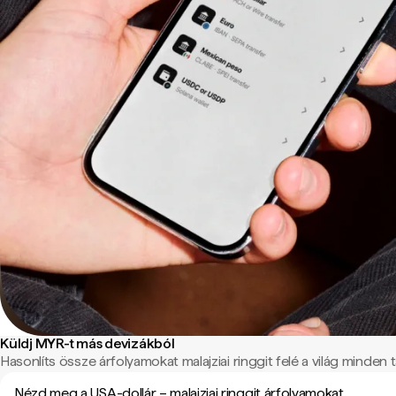
Küldj MYR-t más devizákból
Hasonlíts össze árfolyamokat malajziai ringgit felé a világ minden tá
Nézd meg a USA-dollár – malajziai ringgit árfolyamokat