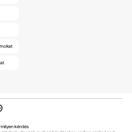
yamokat
kat
rmilyen kérdés