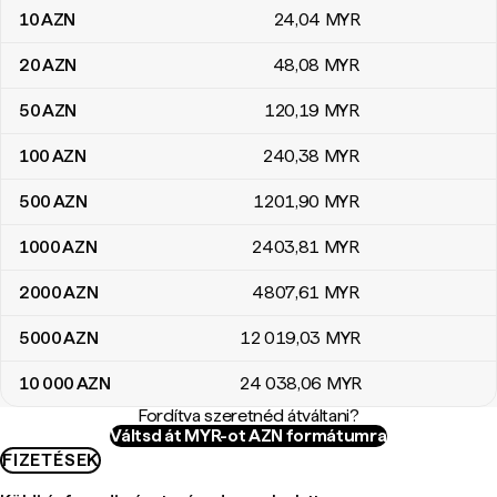
10
AZN
24
,04
MYR
20
AZN
48
,08
MYR
50
AZN
120
,19
MYR
100
AZN
240
,38
MYR
500
AZN
1201
,90
MYR
1000
AZN
2403
,81
MYR
2000
AZN
4807
,61
MYR
5000
AZN
12 019
,03
MYR
10 000
AZN
24 038
,06
MYR
Fordítva szeretnéd átváltani?
Váltsd át MYR-ot AZN formátumra
FIZETÉSEK