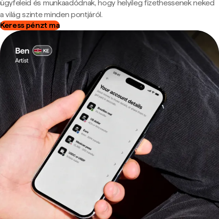
ügyfeleid és munkaadódnak, hogy helyileg fizethessenek neked
a világ szinte minden pontjáról.
Keress pénzt ma