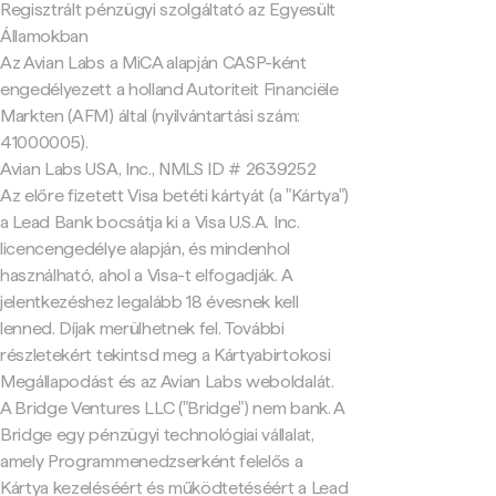
Regisztrált pénzügyi szolgáltató az Egyesült
Államokban
Az Avian Labs a MiCA alapján CASP-ként
engedélyezett a holland Autoriteit Financiële
Markten (AFM) által (nyilvántartási szám:
41000005).
Avian Labs USA, Inc., NMLS ID # 2639252
Az előre fizetett Visa betéti kártyát (a "Kártya")
a Lead Bank bocsátja ki a Visa U.S.A. Inc.
licencengedélye alapján, és mindenhol
használható, ahol a Visa-t elfogadják. A
jelentkezéshez legalább 18 évesnek kell
lenned. Díjak merülhetnek fel. További
részletekért tekintsd meg a Kártyabirtokosi
Megállapodást és az Avian Labs weboldalát.
A Bridge Ventures LLC ("Bridge") nem bank. A
Bridge egy pénzügyi technológiai vállalat,
amely Programmenedzserként felelős a
Kártya kezeléséért és működtetéséért a Lead