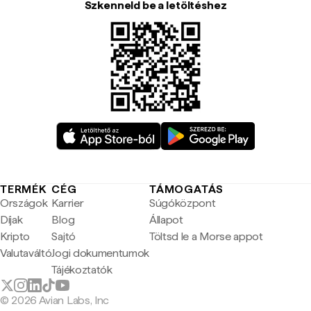
Szkenneld be a letöltéshez
TERMÉK
CÉG
TÁMOGATÁS
Országok
Karrier
Súgóközpont
Díjak
Blog
Állapot
Kripto
Sajtó
Töltsd le a Morse appot
Valutaváltó
Jogi dokumentumok
Tájékoztatók
© 2026 Avian Labs, Inc