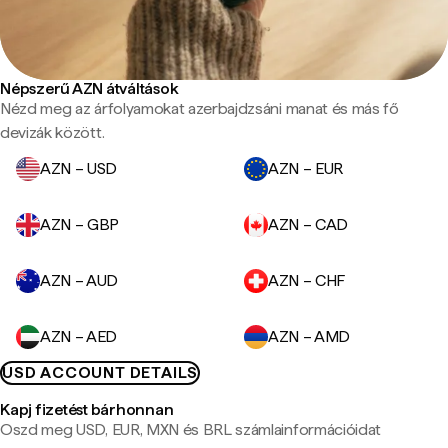
Népszerű AZN átváltások
Nézd meg az árfolyamokat azerbajdzsáni manat és más fő
devizák között.
AZN – USD
AZN – EUR
AZN – GBP
AZN – CAD
AZN – AUD
AZN – CHF
AZN – AED
AZN – AMD
USD ACCOUNT DETAILS
Kapj fizetést bárhonnan
Oszd meg USD, EUR, MXN és BRL számlainformációidat