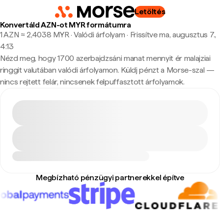
Letöltés
Konvertáld AZN-ot MYR formátumra
1 AZN ≈ 2,4038 MYR · Valódi árfolyam
·
Frissítve ma, augusztus 7.,
4:13
Nézd meg, hogy 1700 azerbajdzsáni manat mennyit ér malajziai
ringgit valutában valódi árfolyamon. Küldj pénzt a Morse-szal —
nincs rejtett felár, nincsenek felpuffasztott árfolyamok.
Megbízható pénzügyi partnerekkel építve