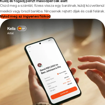
Küldj és fogadj pénzt másodpercek alatt
Oszd meg a számlát, fizess vissza egy barátnak, küldj közvetlenül
mexikói vagy brazil bankba. Nincsenek rejtett díjak és csáli felárak.
Nyisd meg az ingyenes fiókod