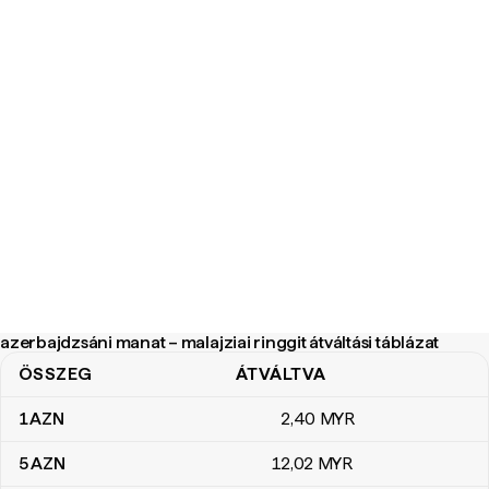
azerbajdzsáni manat – malajziai ringgit átváltási táblázat
ÖSSZEG
ÁTVÁLTVA
azerbajdzsáni manat – malajziai ringgit átváltási táblázat
1
AZN
2
,40
MYR
5
AZN
12
,02
MYR