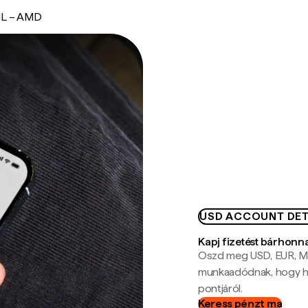
L – AMD
USD ACCOUNT DET
Kapj fizetést bárhonn
Oszd meg USD, EUR, MX
munkaadódnak, hogy hel
pontjáról.
Keress pénzt ma