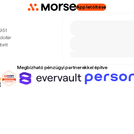
App letöltése
9:51
dollár
tett
Megbízható pénzügyi partnerekkel építve