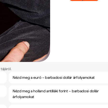
tájáról.
Nézd meg a euró – barbadosi dollár árfolyamokat
Nézd meg a holland antilláki forint – barbadosi dollár
árfolyamokat