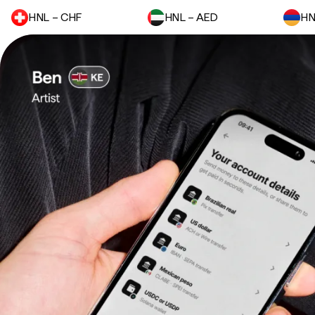
HNL – CHF
HNL – AED
HN