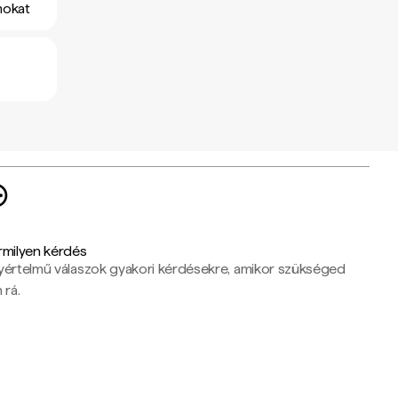
mokat
rmilyen kérdés
yértelmű válaszok gyakori kérdésekre, amikor szükséged
 rá.