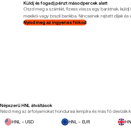
Küldj és fogadj pénzt másodpercek alatt
Oszd meg a számlát, fizess vissza egy barátnak, küldj
mexikói vagy brazil bankba. Nincsenek rejtett díjak és c
Nyisd meg az ingyenes fiókod
Népszerű HNL átváltások
Nézd meg az árfolyamokat hondurasi lempira és más fő devizák k
HNL – USD
HNL – EUR
HN