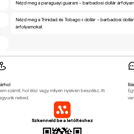
Nézd meg a paraguayi guarani – barbadosi dollár árfolya
Nézd meg a Trinidad és Tobago-i dollár – barbadosi dollár
árfolyamokat
árhol
Bá
em számít, hol élsz vagy milyen nyelven beszélsz, itt
Eg
agyunk neked.
van
Szkenneld be a letöltéshez