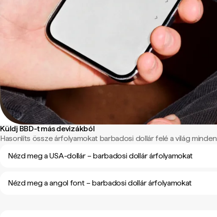
Küldj BBD-t más devizákból
Hasonlíts össze árfolyamokat barbadosi dollár felé a világ minden 
Nézd meg a USA-dollár – barbadosi dollár árfolyamokat
Nézd meg a angol font – barbadosi dollár árfolyamokat