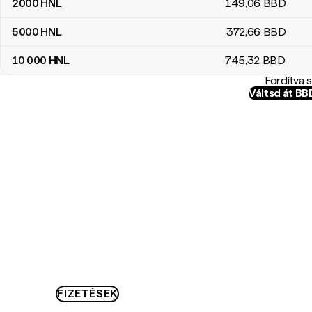
2000
HNL
149
,06
BBD
5000
HNL
372
,66
BBD
10 000
HNL
745
,32
BBD
Fordítva 
Váltsd át B
FIZETÉSEK