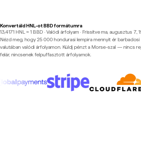
Konvertáld HNL-ot BBD formátumra
13,4171 HNL ≈ 1 BBD · Valódi árfolyam
·
Frissítve ma, augusztus 7., 1
Nézd meg, hogy 25 000 hondurasi lempira mennyit ér barbadosi 
valutában valódi árfolyamon. Küldj pénzt a Morse-szal — nincs rej
felár, nincsenek felpuffasztott árfolyamok.