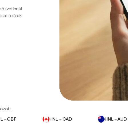
 közvetlenül
sáli felárak.
özött.
L – GBP
HNL – CAD
HNL – AUD