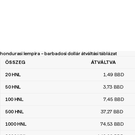
hondurasi lempira – barbadosi dollár átváltási táblázat
ÖSSZEG
ÁTVÁLTVA
hondurasi lempira – barbadosi dollár átváltási táblázat
20
HNL
1
,49
BBD
50
HNL
3
,73
BBD
100
HNL
7
,45
BBD
500
HNL
37
,27
BBD
1000
HNL
74
,53
BBD