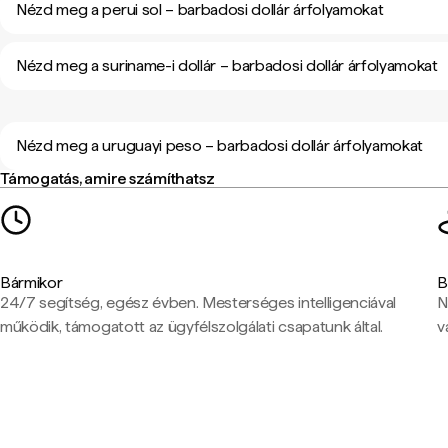
Nézd meg a perui sol – barbadosi dollár árfolyamokat
Nézd meg a suriname-i dollár – barbadosi dollár árfolyamokat
Nézd meg a uruguayi peso – barbadosi dollár árfolyamokat
Támogatás, amire számíthatsz
Bármikor
B
24/7 segítség, egész évben. Mesterséges intelligenciával
N
működik, támogatott az ügyfélszolgálati csapatunk által.
v