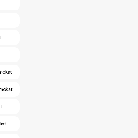
t
amokat
amokat
t
kat