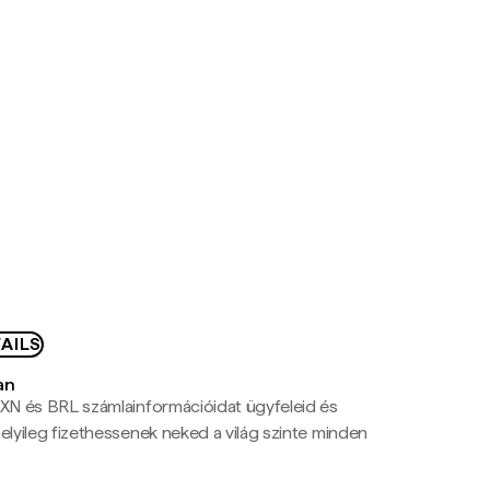
AILS
an
N és BRL számlainformációidat ügyfeleid és
yileg fizethessenek neked a világ szinte minden