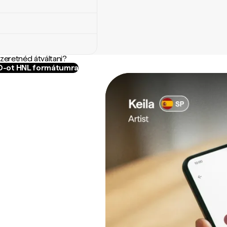
szeretnéd átváltani?
BD-ot HNL formátumra