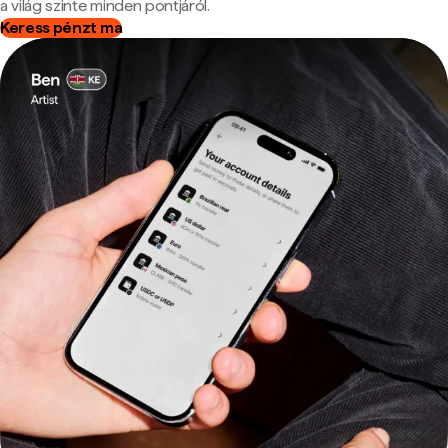
a világ szinte minden pontjáról.
Keress pénzt ma