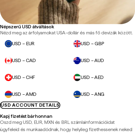
Népszerű USD átváltások
Nézd meg az árfolyamokat USA-dollár és más fő devizák között.
USD – EUR
USD – GBP
USD – CAD
USD – AUD
USD – CHF
USD – AED
USD – AMD
USD – ANG
USD ACCOUNT DETAILS
Kapj fizetést bárhonnan
Oszd meg USD, EUR, MXN és BRL számlainformációidat
ügyfeleid és munkaadódnak, hogy helyileg fizethessenek neked