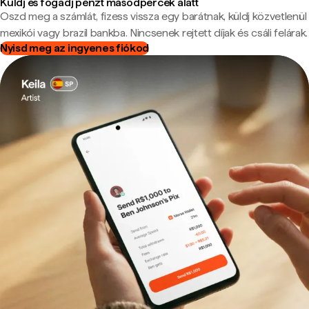
Küldj és fogadj pénzt másodpercek alatt
Oszd meg a számlát, fizess vissza egy barátnak, küldj közvetlenül
mexikói vagy brazil bankba. Nincsenek rejtett díjak és csáli felárak.
Nyisd meg az ingyenes fiókod