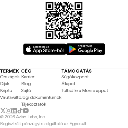
TERMÉK
CÉG
TÁMOGATÁS
Országok
Karrier
Súgóközpont
Díjak
Blog
Állapot
Kripto
Sajtó
Töltsd le a Morse appot
Valutaváltó
Jogi dokumentumok
Tájékoztatók
© 2026 Avian Labs, Inc
Regisztrált pénzügyi szolgáltató az Egyesült