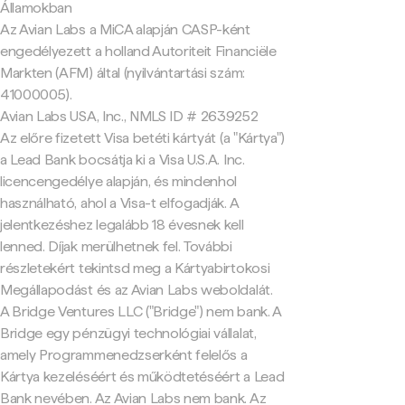
Államokban
Az Avian Labs a MiCA alapján CASP-ként
engedélyezett a holland Autoriteit Financiële
Markten (AFM) által (nyilvántartási szám:
41000005).
Avian Labs USA, Inc., NMLS ID # 2639252
Az előre fizetett Visa betéti kártyát (a "Kártya")
a Lead Bank bocsátja ki a Visa U.S.A. Inc.
licencengedélye alapján, és mindenhol
használható, ahol a Visa-t elfogadják. A
jelentkezéshez legalább 18 évesnek kell
lenned. Díjak merülhetnek fel. További
részletekért tekintsd meg a Kártyabirtokosi
Megállapodást és az Avian Labs weboldalát.
A Bridge Ventures LLC ("Bridge") nem bank. A
Bridge egy pénzügyi technológiai vállalat,
amely Programmenedzserként felelős a
Kártya kezeléséért és működtetéséért a Lead
Bank nevében. Az Avian Labs nem bank. Az