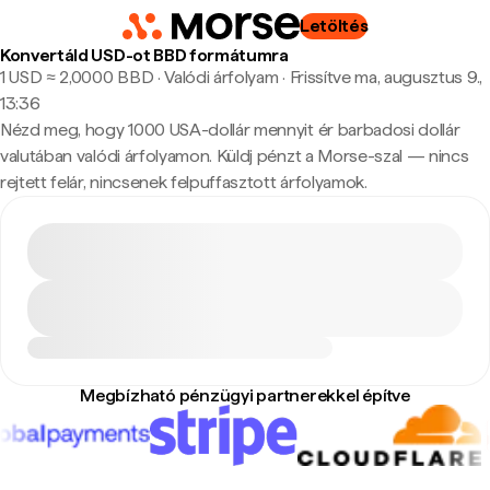
Letöltés
Konvertáld USD-ot BBD formátumra
1 USD ≈ 2,0000 BBD · Valódi árfolyam
·
Frissítve ma, augusztus 9.,
13:36
Nézd meg, hogy 1000 USA-dollár mennyit ér barbadosi dollár
valutában valódi árfolyamon. Küldj pénzt a Morse-szal — nincs
rejtett felár, nincsenek felpuffasztott árfolyamok.
Megbízható pénzügyi partnerekkel építve