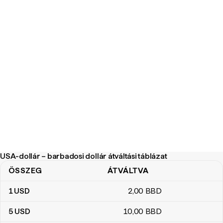
USA-dollár – barbadosi dollár átváltási táblázat
ÖSSZEG
ÁTVÁLTVA
USA-dollár – barbadosi dollár átváltási táblázat
1
USD
2
,00
BBD
5
USD
10
,00
BBD