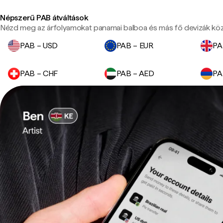
Népszerű PAB átváltások
Nézd meg az árfolyamokat panamai balboa és más fő devizák köz
PAB – USD
PAB – EUR
PA
PAB – CHF
PAB – AED
PA