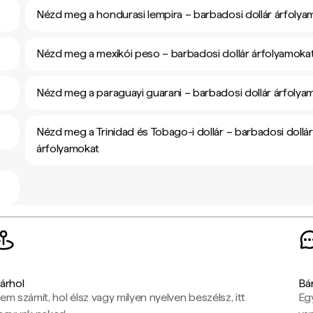
Nézd meg a hondurasi lempira – barbadosi dollár árfolya
Nézd meg a mexikói peso – barbadosi dollár árfolyamoka
Nézd meg a paraguayi guarani – barbadosi dollár árfolya
Nézd meg a Trinidad és Tobago-i dollár – barbadosi dollár
árfolyamokat
árhol
Bá
em számít, hol élsz vagy milyen nyelven beszélsz, itt
Eg