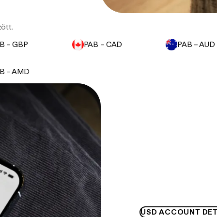
ött.
B – GBP
PAB – CAD
PAB – AUD
B – AMD
USD ACCOUNT DET