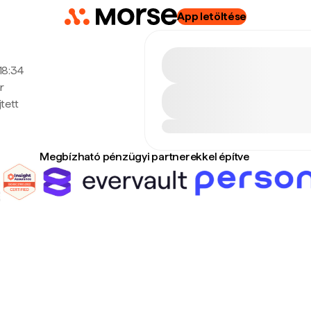
App letöltése
 18:34
r
tett
Megbízható pénzügyi partnerekkel építve