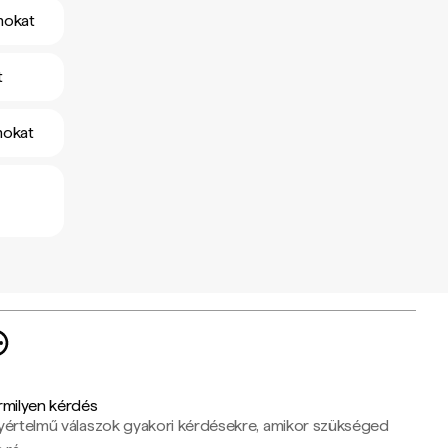
mokat
t
mokat
rmilyen kérdés
yértelmű válaszok gyakori kérdésekre, amikor szükséged