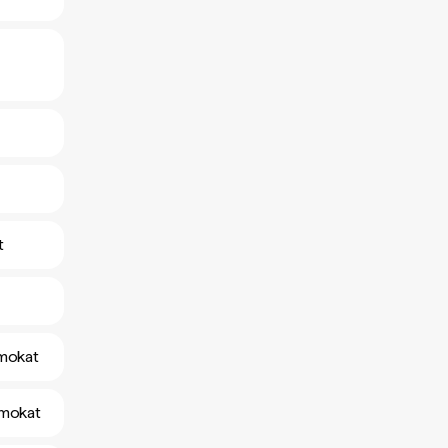
t
amokat
amokat