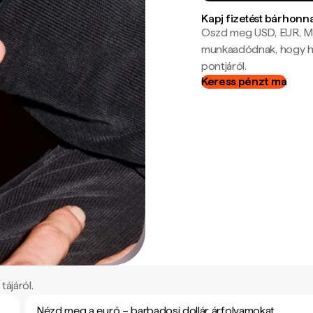
Kapj fizetést bárhonn
Oszd meg USD, EUR, MX
munkaadódnak, hogy hel
pontjáról.
Keress pénzt ma
tájáról.
Nézd meg a euró – barbadosi dollár árfolyamokat