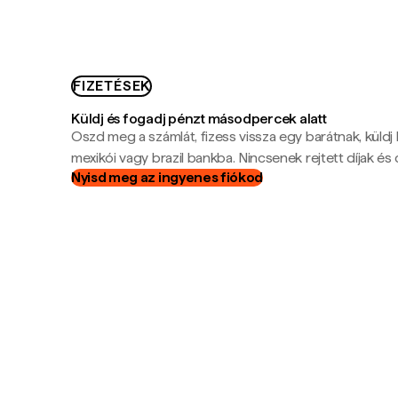
FIZETÉSEK
Küldj és fogadj pénzt másodpercek alatt
Oszd meg a számlát, fizess vissza egy barátnak, küldj
mexikói vagy brazil bankba. Nincsenek rejtett díjak és c
Nyisd meg az ingyenes fiókod