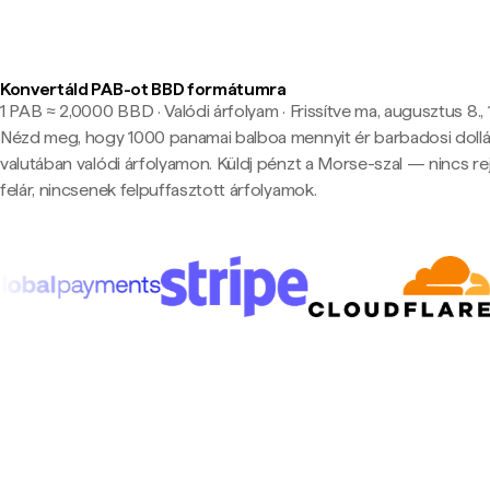
Konvertáld PAB-ot BBD formátumra
1 PAB ≈ 2,0000 BBD · Valódi árfolyam
·
Frissítve ma, augusztus 8.,
Nézd meg, hogy 1000 panamai balboa mennyit ér barbadosi dollá
valutában valódi árfolyamon. Küldj pénzt a Morse-szal — nincs rej
felár, nincsenek felpuffasztott árfolyamok.