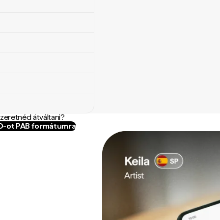
szeretnéd átváltani?
BD-ot PAB formátumra