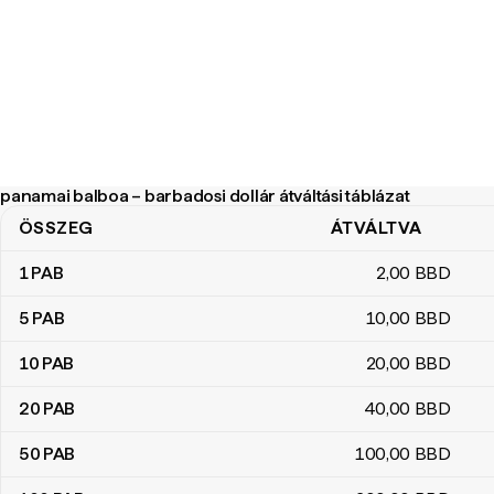
panamai balboa – barbadosi dollár átváltási táblázat
ÖSSZEG
ÁTVÁLTVA
panamai balboa – barbadosi dollár átváltási táblázat
1
PAB
2
,00
BBD
5
PAB
10
,00
BBD
10
PAB
20
,00
BBD
20
PAB
40
,00
BBD
50
PAB
100
,00
BBD