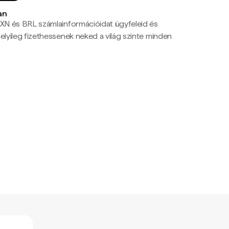
an
N és BRL számlainformációidat ügyfeleid és
yileg fizethessenek neked a világ szinte minden