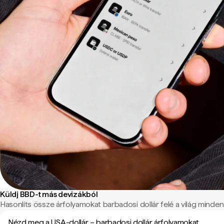
Küldj BBD-t más devizákból
Hasonlíts össze árfolyamokat barbadosi dollár felé a világ minden 
Nézd meg a USA-dollár – barbadosi dollár árfolyamokat