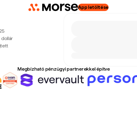
App letöltése
:25
 dollár
tett
Megbízható pénzügyi partnerekkel építve