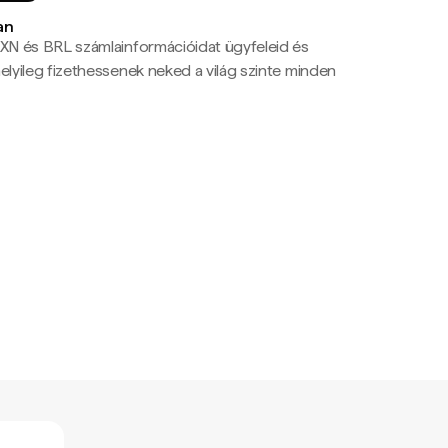
an
N és BRL számlainformációidat ügyfeleid és
yileg fizethessenek neked a világ szinte minden