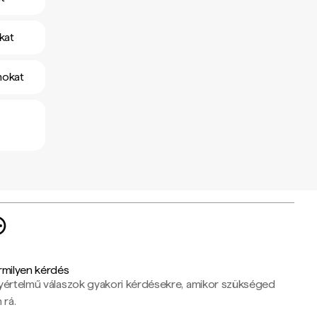
kat
mokat
rmilyen kérdés
yértelmű válaszok gyakori kérdésekre, amikor szükséged
 rá.