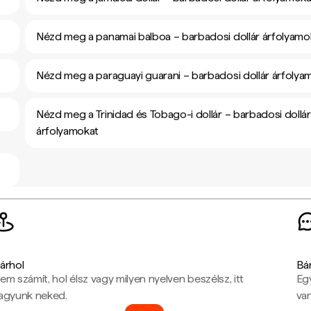
Nézd meg a panamai balboa – barbadosi dollár árfolyamo
Nézd meg a paraguayi guarani – barbadosi dollár árfolya
Nézd meg a Trinidad és Tobago-i dollár – barbadosi dollár
árfolyamokat
árhol
Bá
em számít, hol élsz vagy milyen nyelven beszélsz, itt
Eg
agyunk neked.
van