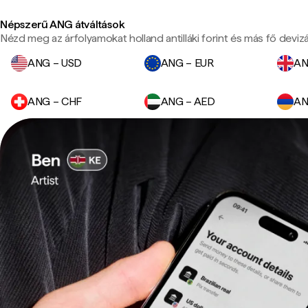
Népszerű ANG átváltások
Nézd meg az árfolyamokat holland antilláki forint és más fő deviz
ANG – USD
ANG – EUR
AN
ANG – CHF
ANG – AED
AN