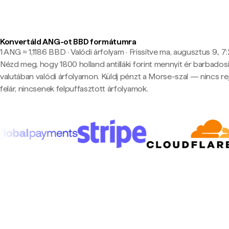
Konvertáld ANG-ot BBD formátumra
1 ANG ≈ 1,1186 BBD · Valódi árfolyam
·
Frissítve ma, augusztus 9., 7
Nézd meg, hogy 1800 holland antilláki forint mennyit ér barbadosi
valutában valódi árfolyamon. Küldj pénzt a Morse-szal — nincs rej
felár, nincsenek felpuffasztott árfolyamok.