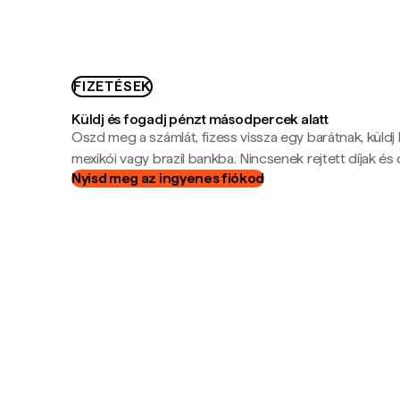
FIZETÉSEK
Küldj és fogadj pénzt másodpercek alatt
Oszd meg a számlát, fizess vissza egy barátnak, küldj
mexikói vagy brazil bankba. Nincsenek rejtett díjak és c
Nyisd meg az ingyenes fiókod