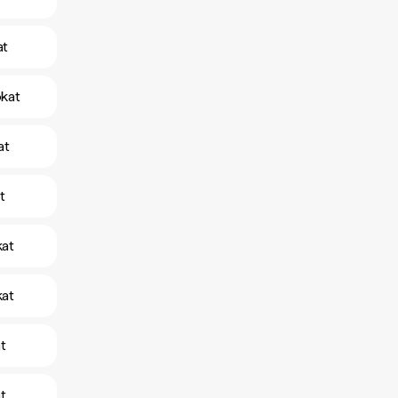
at
okat
at
t
kat
kat
t
t