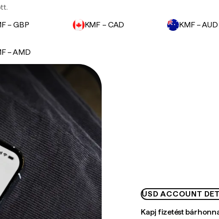
tt.
F – GBP
KMF – CAD
KMF – AUD
F – AMD
USD ACCOUNT DET
Kapj fizetést bárhonn