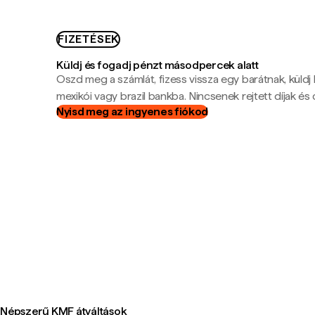
FIZETÉSEK
Küldj és fogadj pénzt másodpercek alatt
Oszd meg a számlát, fizess vissza egy barátnak, küldj
mexikói vagy brazil bankba. Nincsenek rejtett díjak és c
Nyisd meg az ingyenes fiókod
Népszerű KMF átváltások