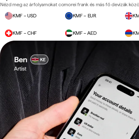
Nézd meg az árfolyamokat comorei frank és más fő devizák közö
KMF – USD
KMF – EUR
KM
KMF – CHF
KMF – AED
KM