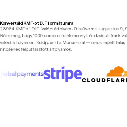
Konvertáld KMF-ot DJF formátumra
2,3964 KMF ≈ 1 DJF · Valódi árfolyam
·
Frissítve ma, augusztus 9., 
Nézd meg, hogy 1000 comorei frank mennyit ér dzsibuti frank va
valódi árfolyamon. Küldj pénzt a Morse-szal — nincs rejtett felár,
nincsenek felpuffasztott árfolyamok.