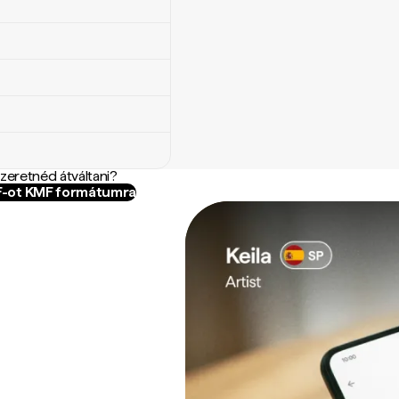
szeretnéd átváltani?
JF-ot KMF formátumra