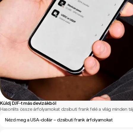
Küldj DJF-t más devizákból
Hasonlíts össze árfolyamokat dzsibuti frank felé a világ minden táj
Nézd meg a USA-dollár – dzsibuti frank árfolyamokat