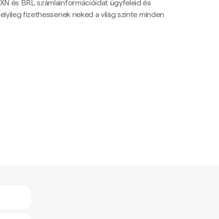
N és BRL számlainformációidat ügyfeleid és
yileg fizethessenek neked a világ szinte minden