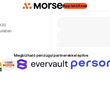
App letöltése
9:30
lutában
Megbízható pénzügyi partnerekkel építve