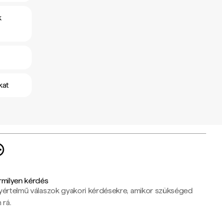
k
kat
rmilyen kérdés
yértelmű válaszok gyakori kérdésekre, amikor szükséged
 rá.