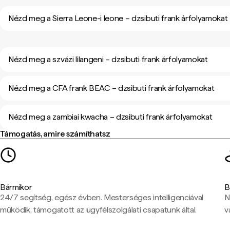
Nézd meg a Sierra Leone-i leone – dzsibuti frank árfolyamokat
Nézd meg a szvázi lilangeni – dzsibuti frank árfolyamokat
Nézd meg a CFA frank BEAC – dzsibuti frank árfolyamokat
Nézd meg a zambiai kwacha – dzsibuti frank árfolyamokat
Támogatás, amire számíthatsz
Bármikor
B
24/7 segítség, egész évben. Mesterséges intelligenciával
N
működik, támogatott az ügyfélszolgálati csapatunk által.
v