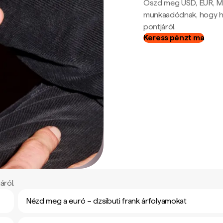
Oszd meg USD, EUR, MX
munkaadódnak, hogy hel
pontjáról.
Keress pénzt ma
áról.
Nézd meg a euró – dzsibuti frank árfolyamokat