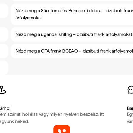
Nézd meg a São Tomé és Príncipe-i dobra – dzsibuti fran
árfolyamokat
Nézd meg a ugandai shilling – dzsibuti frank árfolyamokat
Nézd meg a CFA frank BCEAO – dzsibuti frank árfolyamo
árhol
Bá
em számít, hol élsz vagy milyen nyelven beszélsz, itt
Eg
agyunk neked.
van