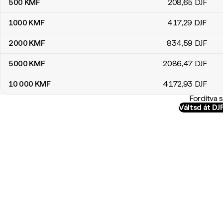
500
KMF
208
,65
DJF
1000
KMF
417
,29
DJF
2000
KMF
834
,59
DJF
5000
KMF
2086
,47
DJF
10 000
KMF
4172
,93
DJF
Fordítva 
Váltsd át D