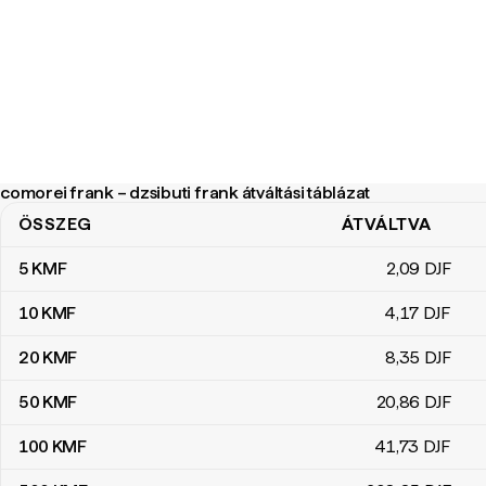
comorei frank – dzsibuti frank átváltási táblázat
ÖSSZEG
ÁTVÁLTVA
comorei frank – dzsibuti frank átváltási táblázat
5
KMF
2
,09
DJF
10
KMF
4
,17
DJF
20
KMF
8
,35
DJF
50
KMF
20
,86
DJF
100
KMF
41
,73
DJF