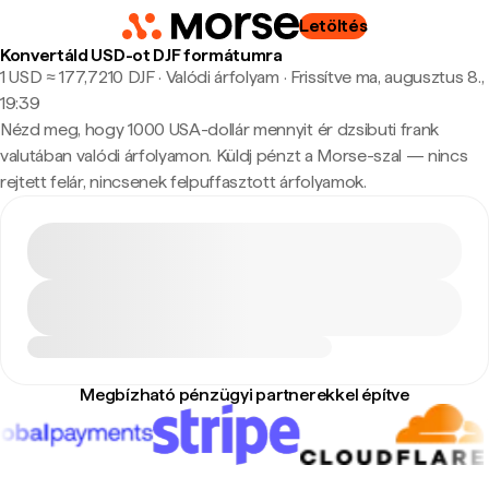
Letöltés
Konvertáld USD-ot DJF formátumra
1 USD ≈ 177,7210 DJF · Valódi árfolyam
·
Frissítve ma, augusztus 8.,
19:39
Nézd meg, hogy 1000 USA-dollár mennyit ér dzsibuti frank
valutában valódi árfolyamon. Küldj pénzt a Morse-szal — nincs
rejtett felár, nincsenek felpuffasztott árfolyamok.
Megbízható pénzügyi partnerekkel építve