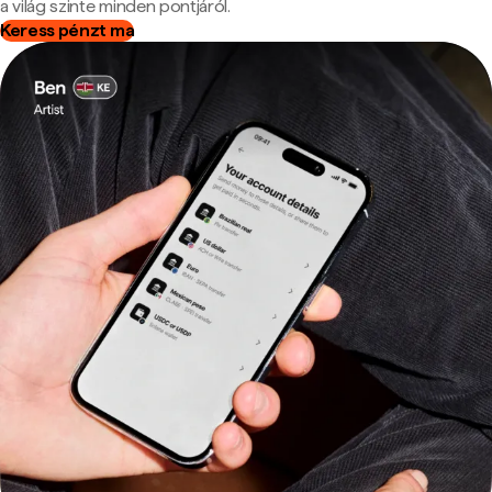
a világ szinte minden pontjáról.
Keress pénzt ma