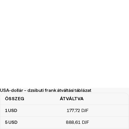
USA-dollár – dzsibuti frank átváltási táblázat
ÖSSZEG
ÁTVÁLTVA
USA-dollár – dzsibuti frank átváltási táblázat
1
USD
177
,72
DJF
5
USD
888
,61
DJF