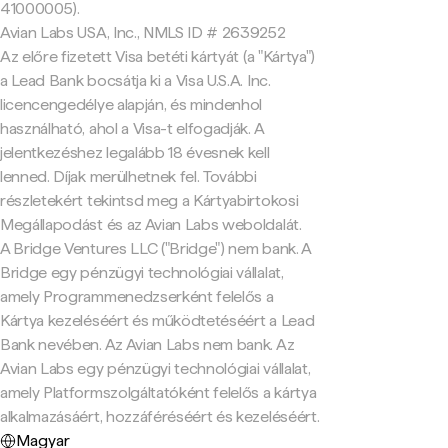
41000005).
Avian Labs USA, Inc., NMLS ID # 2639252
Az előre fizetett Visa betéti kártyát (a "Kártya")
a Lead Bank bocsátja ki a Visa U.S.A. Inc.
licencengedélye alapján, és mindenhol
használható, ahol a Visa-t elfogadják. A
jelentkezéshez legalább 18 évesnek kell
lenned. Díjak merülhetnek fel. További
részletekért tekintsd meg a Kártyabirtokosi
Megállapodást és az Avian Labs weboldalát.
A Bridge Ventures LLC ("Bridge") nem bank. A
Bridge egy pénzügyi technológiai vállalat,
amely Programmenedzserként felelős a
Kártya kezeléséért és működtetéséért a Lead
Bank nevében. Az Avian Labs nem bank. Az
Avian Labs egy pénzügyi technológiai vállalat,
amely Platformszolgáltatóként felelős a kártya
alkalmazásáért, hozzáféréséért és kezeléséért.
Magyar