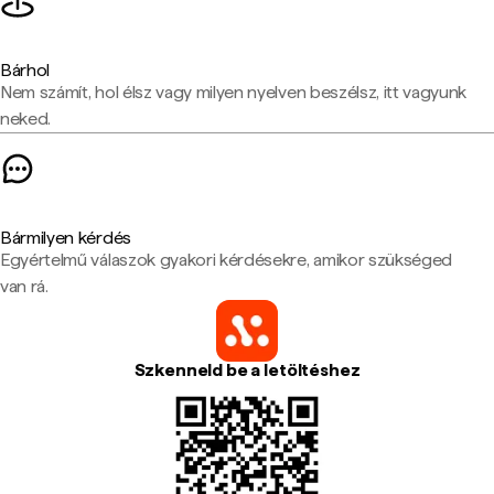
Bárhol
Nem számít, hol élsz vagy milyen nyelven beszélsz, itt vagyunk
neked.
Bármilyen kérdés
Egyértelmű válaszok gyakori kérdésekre, amikor szükséged
van rá.
Szkenneld be a letöltéshez