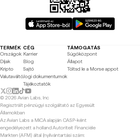
TERMÉK
CÉG
TÁMOGATÁS
Országok
Karrier
Súgóközpont
Díjak
Blog
Állapot
Kripto
Sajtó
Töltsd le a Morse appot
Valutaváltó
Jogi dokumentumok
Tájékoztatók
© 2026 Avian Labs, Inc
Regisztrált pénzügyi szolgáltató az Egyesült
Államokban
Az Avian Labs a MiCA alapján CASP-ként
engedélyezett a holland Autoriteit Financiële
Markten (AFM) által (nyilvántartási szám: