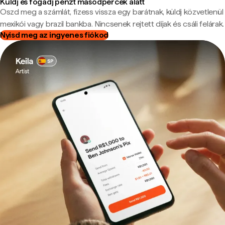
Küldj és fogadj pénzt másodpercek alatt
Oszd meg a számlát, fizess vissza egy barátnak, küldj közvetlenül
mexikói vagy brazil bankba. Nincsenek rejtett díjak és csáli felárak.
Nyisd meg az ingyenes fiókod