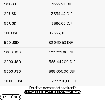
10
USD
1777
,21
DJF
20
USD
3554
,42
DJF
50
USD
8886
,05
DJF
100
USD
17 772
,10
DJF
500
USD
88 860
,50
DJF
1000
USD
177 721
,00
DJF
2000
USD
355 442
,00
DJF
5000
USD
888 605
,00
DJF
10 000
USD
1 777 210
,00
DJF
Fordítva szeretnéd átváltani?
Váltsd át DJF-ot USD formátumra
FIZETÉSEK