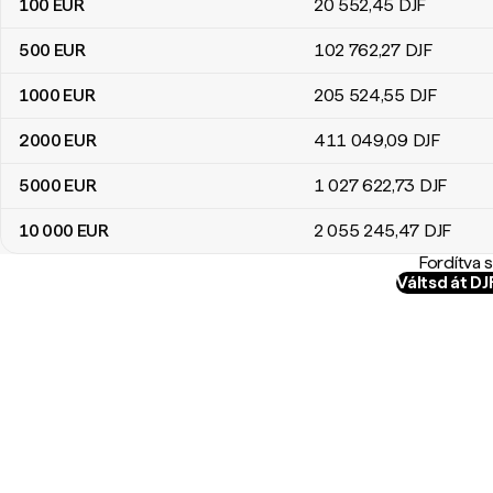
100
EUR
20 552
,45
DJF
500
EUR
102 762
,27
DJF
1000
EUR
205 524
,55
DJF
2000
EUR
411 049
,09
DJF
5000
EUR
1 027 622
,73
DJF
10 000
EUR
2 055 245
,47
DJF
Fordítva 
Váltsd át D