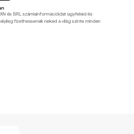
an
N és BRL számlainformációidat ügyfeleid és
yileg fizethessenek neked a világ szinte minden