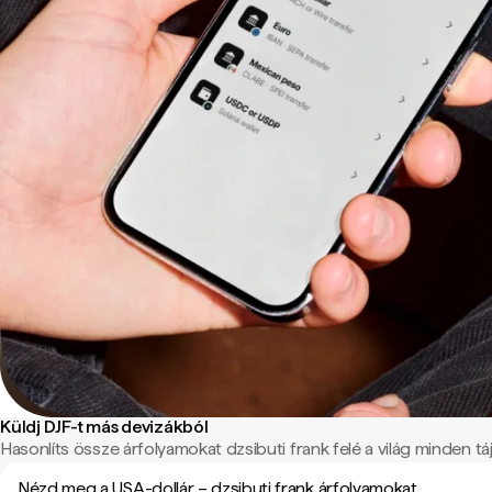
Küldj DJF-t más devizákból
Hasonlíts össze árfolyamokat dzsibuti frank felé a világ minden táj
Nézd meg a USA-dollár – dzsibuti frank árfolyamokat