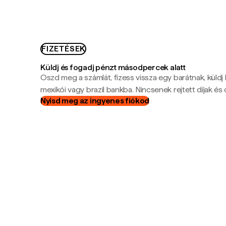
FIZETÉSEK
Küldj és fogadj pénzt másodpercek alatt
Oszd meg a számlát, fizess vissza egy barátnak, küldj
mexikói vagy brazil bankba. Nincsenek rejtett díjak és c
Nyisd meg az ingyenes fiókod