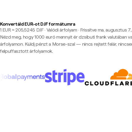
Konvertáld EUR-ot DJF formátumra
1 EUR ≈ 205,5245 DJF · Valódi árfolyam
·
Frissítve ma, augusztus 7.,
Nézd meg, hogy 1000 euró mennyit ér dzsibuti frank valutában va
árfolyamon. Küldj pénzt a Morse-szal — nincs rejtett felár, nincs
felpuffasztott árfolyamok.