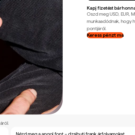
Kapj fizetést bárhonn
Oszd meg USD, EUR, MX
munkaadódnak, hogy hel
pontjáról.
Keress pénzt ma
áról.
Nézd meg a angol font – dzsibuti frank árfolyamokat