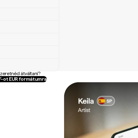
szeretnéd átváltani?
JF-ot EUR formátumra