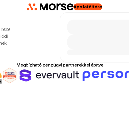
App letöltése
 19:19
lódi
enek
Megbízható pénzügyi partnerekkel építve