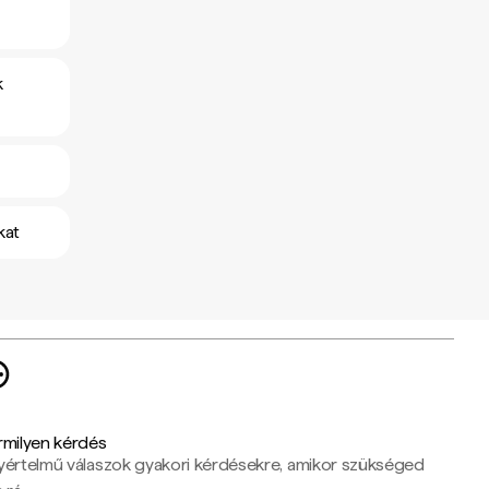
k
kat
rmilyen kérdés
yértelmű válaszok gyakori kérdésekre, amikor szükséged