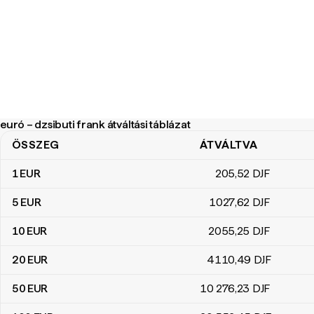
euró – dzsibuti frank átváltási táblázat
ÖSSZEG
ÁTVÁLTVA
euró – dzsibuti frank átváltási táblázat
1
EUR
205
,52
DJF
5
EUR
1027
,62
DJF
10
EUR
2055
,25
DJF
20
EUR
4110
,49
DJF
50
EUR
10 276
,23
DJF