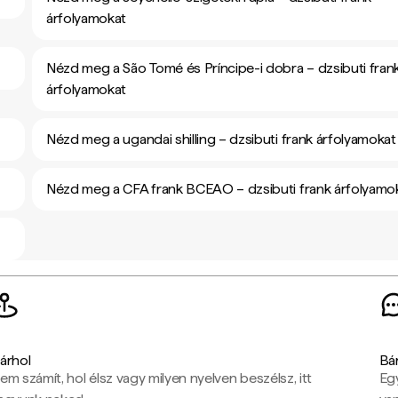
árfolyamokat
Nézd meg a São Tomé és Príncipe-i dobra – dzsibuti fran
árfolyamokat
Nézd meg a ugandai shilling – dzsibuti frank árfolyamokat
Nézd meg a CFA frank BCEAO – dzsibuti frank árfolyamo
árhol
Bá
em számít, hol élsz vagy milyen nyelven beszélsz, itt
Eg