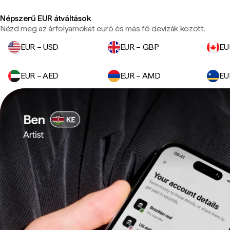
Népszerű EUR átváltások
Nézd meg az árfolyamokat euró és más fő devizák között.
EUR – USD
EUR – GBP
EU
EUR – AED
EUR – AMD
EU