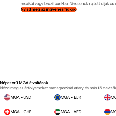
mexikói vagy brazil bankba. Nincsenek rejtett díjak és c
Nyisd meg az ingyenes fiókod
Népszerű MGA átváltások
Nézd meg az árfolyamokat madagaszkári ariary és más fő devizák
MGA – USD
MGA – EUR
MG
MGA – CHF
MGA – AED
MG