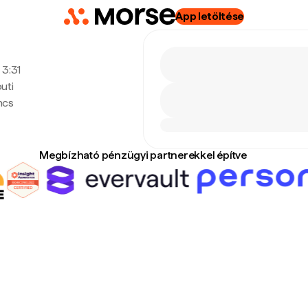
App letöltése
 3:31
uti
ncs
Megbízható pénzügyi partnerekkel építve