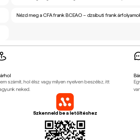
Nézd meg a CFA frank BCEAO – dzsibuti frank árfolyamo
árhol
Bá
em számít, hol élsz vagy milyen nyelven beszélsz, itt
Eg
agyunk neked.
van
Szkenneld be a letöltéshez