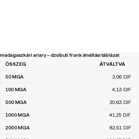
madagaszkári ariary – dzsibuti frank átváltási táblázat
ÖSSZEG
ÁTVÁLTVA
madagaszkári ariary – dzsibuti frank átváltási táblázat
50
MGA
2
,06
DJF
100
MGA
4
,13
DJF
500
MGA
20
,63
DJF
1000
MGA
41
,25
DJF
2000
MGA
82
,51
DJF