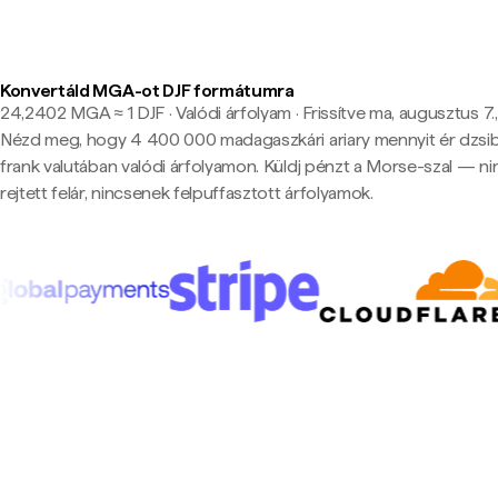
Konvertáld MGA-ot DJF formátumra
24,2402 MGA ≈ 1 DJF · Valódi árfolyam
·
Frissítve ma, augusztus 7.,
Nézd meg, hogy 4 400 000 madagaszkári ariary mennyit ér dzsib
frank valutában valódi árfolyamon. Küldj pénzt a Morse-szal — ni
rejtett felár, nincsenek felpuffasztott árfolyamok.