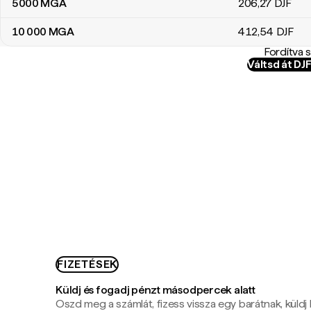
5000
MGA
206
,27
DJF
10 000
MGA
412
,54
DJF
Fordítva 
Váltsd át D
FIZETÉSEK
Küldj és fogadj pénzt másodpercek alatt
Oszd meg a számlát, fizess vissza egy barátnak, küldj