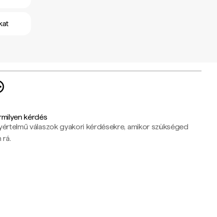
kat
rmilyen kérdés
yértelmű válaszok gyakori kérdésekre, amikor szükséged
 rá.