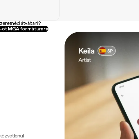
szeretnéd átváltani?
JF-ot MGA formátumra
 közvetlenül