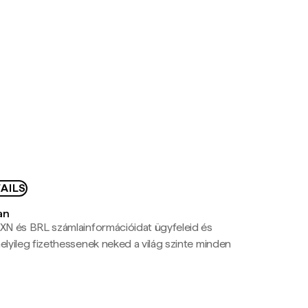
AILS
an
N és BRL számlainformációidat ügyfeleid és
yileg fizethessenek neked a világ szinte minden