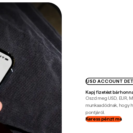
USD ACCOUNT DET
Kapj fizetést bárhonn
Oszd meg USD, EUR, MX
munkaadódnak, hogy hel
pontjáról.
Keress pénzt ma