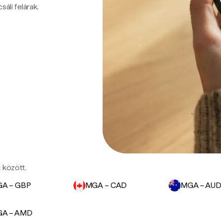
sáli felárak.
 között.
A – GBP
MGA – CAD
MGA – AU
A – AMD