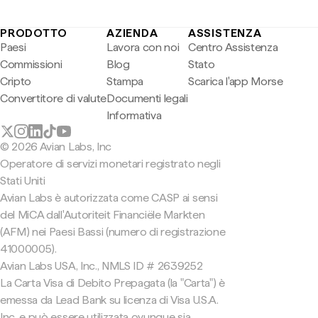
PRODOTTO
AZIENDA
ASSISTENZA
Paesi
Lavora con noi
Centro Assistenza
Commissioni
Blog
Stato
Cripto
Stampa
Scarica l'app Morse
Convertitore di valute
Documenti legali
Informativa
© 2026 Avian Labs, Inc
Operatore di servizi monetari registrato negli
Stati Uniti
Avian Labs è autorizzata come CASP ai sensi
del MiCA dall'Autoriteit Financiële Markten
(AFM) nei Paesi Bassi (numero di registrazione
41000005).
Avian Labs USA, Inc., NMLS ID # 2639252
La Carta Visa di Debito Prepagata (la "Carta") è
emessa da Lead Bank su licenza di Visa U.S.A.
Inc. e può essere utilizzata ovunque sia