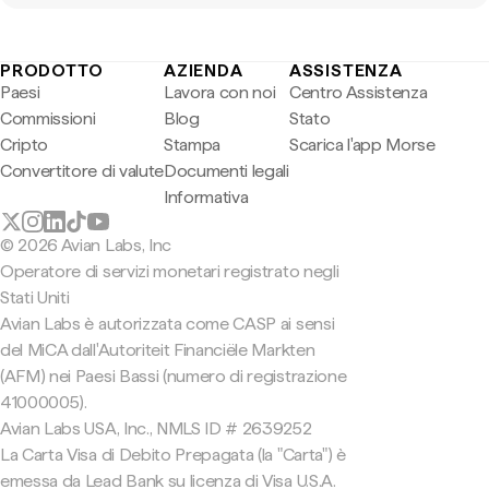
PRODOTTO
AZIENDA
ASSISTENZA
Paesi
Lavora con noi
Centro Assistenza
Commissioni
Blog
Stato
Cripto
Stampa
Scarica l'app Morse
Convertitore di valute
Documenti legali
Informativa
© 2026 Avian Labs, Inc
Operatore di servizi monetari registrato negli
Stati Uniti
Avian Labs è autorizzata come CASP ai sensi
del MiCA dall'Autoriteit Financiële Markten
(AFM) nei Paesi Bassi (numero di registrazione
41000005).
Avian Labs USA, Inc., NMLS ID # 2639252
La Carta Visa di Debito Prepagata (la "Carta") è
emessa da Lead Bank su licenza di Visa U.S.A.