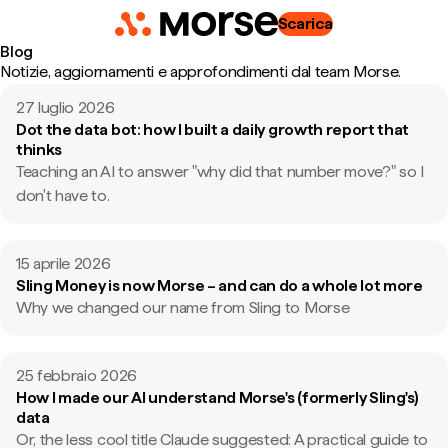
Scarica
Blog
Notizie, aggiornamenti e approfondimenti dal team Morse.
27 luglio 2026
Dot the data bot: how I built a daily growth report that
thinks
Teaching an AI to answer "why did that number move?" so I
don't have to.
15 aprile 2026
Sling Money is now Morse – and can do a whole lot more
Why we changed our name from Sling to Morse
25 febbraio 2026
How I made our AI understand Morse's (formerly Sling's)
data
Or, the less cool title Claude suggested: A practical guide to