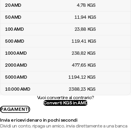
20
AMD
4
,78
KGS
50
AMD
11
,94
KGS
100
AMD
23
,88
KGS
500
AMD
119
,41
KGS
1000
AMD
238
,82
KGS
2000
AMD
477
,65
KGS
5000
AMD
1194
,12
KGS
10.000
AMD
2388
,23
KGS
Vuoi convertire al contrario?
Converti KGS in AMD
PAGAMENTI
Invia e ricevi denaro in pochi secondi
Dividi un conto, ripaga un amico, invia direttamente a una banca