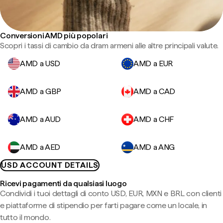
Conversioni AMD più popolari
Scopri i tassi di cambio da dram armeni alle altre principali valute.
AMD a USD
AMD a EUR
AMD a GBP
AMD a CAD
AMD a AUD
AMD a CHF
AMD a AED
AMD a ANG
USD ACCOUNT DETAILS
Ricevi pagamenti da qualsiasi luogo
Condividi i tuoi dettagli di conto USD, EUR, MXN e BRL con clienti
e piattaforme di stipendio per farti pagare come un locale, in
tutto il mondo.