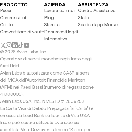
PRODOTTO
AZIENDA
ASSISTENZA
Paesi
Lavora con noi
Centro Assistenza
Commissioni
Blog
Stato
Cripto
Stampa
Scarica l'app Morse
Convertitore di valute
Documenti legali
Informativa
© 2026 Avian Labs, Inc
Operatore di servizi monetari registrato negli
Stati Uniti
Avian Labs è autorizzata come CASP ai sensi
del MiCA dall'Autoriteit Financiële Markten
(AFM) nei Paesi Bassi (numero di registrazione
41000005).
Avian Labs USA, Inc., NMLS ID # 2639252
La Carta Visa di Debito Prepagata (la "Carta") è
emessa da Lead Bank su licenza di Visa U.S.A.
Inc. e può essere utilizzata ovunque sia
accettata Visa. Devi avere almeno 18 anni per