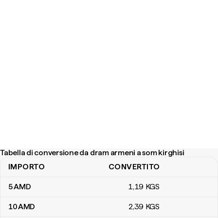
Tabella di conversione da dram armeni a som kirghisi
IMPORTO
CONVERTITO
Tabella di conversione da dram armeni a som kirghisi
5
AMD
1
,19
KGS
10
AMD
2
,39
KGS