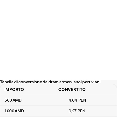
Tabella di conversione da dram armeni a sol peruviani
IMPORTO
CONVERTITO
Tabella di conversione da dram armeni a sol peruviani
500
AMD
4
,64
PEN
1000
AMD
9
,27
PEN