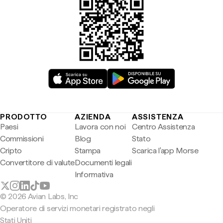
PRODOTTO
AZIENDA
ASSISTENZA
Paesi
Lavora con noi
Centro Assistenza
Commissioni
Blog
Stato
Cripto
Stampa
Scarica l'app Morse
Convertitore di valute
Documenti legali
Informativa
© 2026 Avian Labs, Inc
Operatore di servizi monetari registrato negli
Stati Uniti