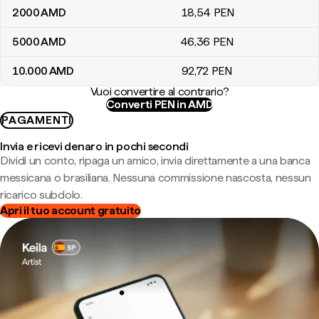
2000
AMD
18
,54
PEN
5000
AMD
46
,36
PEN
10.000
AMD
92
,72
PEN
Vuoi convertire al contrario?
Converti PEN in AMD
PAGAMENTI
Invia e ricevi denaro in pochi secondi
Dividi un conto, ripaga un amico, invia direttamente a una banca
messicana o brasiliana. Nessuna commissione nascosta, nessun
ricarico subdolo.
Apri il tuo account gratuito